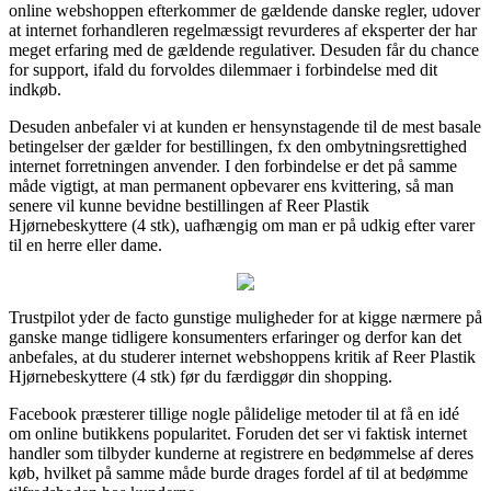
online webshoppen efterkommer de gældende danske regler, udover
at internet forhandleren regelmæssigt revurderes af eksperter der har
meget erfaring med de gældende regulativer. Desuden får du chance
for support, ifald du forvoldes dilemmaer i forbindelse med dit
indkøb.
Desuden anbefaler vi at kunden er hensynstagende til de mest basale
betingelser der gælder for bestillingen, fx den ombytningsrettighed
internet forretningen anvender. I den forbindelse er det på samme
måde vigtigt, at man permanent opbevarer ens kvittering, så man
senere vil kunne bevidne bestillingen af Reer Plastik
Hjørnebeskyttere (4 stk), uafhængig om man er på udkig efter varer
til en herre eller dame.
Trustpilot yder de facto gunstige muligheder for at kigge nærmere på
ganske mange tidligere konsumenters erfaringer og derfor kan det
anbefales, at du studerer internet webshoppens kritik af Reer Plastik
Hjørnebeskyttere (4 stk) før du færdiggør din shopping.
Facebook præsterer tillige nogle pålidelige metoder til at få en idé
om online butikkens popularitet. Foruden det ser vi faktisk internet
handler som tilbyder kunderne at registrere en bedømmelse af deres
køb, hvilket på samme måde burde drages fordel af til at bedømme