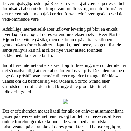
Leveringsdygtigheden på Reer kan vise sig at være super essentiel
forudsat vi absolut skal bruge varerne fluks, og med det formål er
det ret centralt at man tjekker den forventede leveringsdato ved den
vedkommende vare.
Adskillige internet selskaber udlover levering på blot en enkelt
hverdag på mange af deres varenumre, eksempelvis Reer Plastik
Hjørnebeskyttere (4 stk), men det beroer på at transaktionen
gennemføres før et konkret tidspunkt, med hensynstagen til at de
sandsynligvis kan nå at få de nye varer afsted forinden
pakkemedarbejderne får fri.
Indtil flere internet outlets sikrer fragtfri levering, men undertiden er
det så nødvendigt at der købes for en fastsat pris. Desuden kunne du
tage den prisbilligste metode til levering, der i mange tilfælde –
uanset om du befinder sig ved Odense, Solrød Strand eller
Grindsted – er at få dem til at bringe dine produkter til et
udleveringssted.
Det er efterhånden meget ligetil for alle og enhver at sammenligne
priser på diverse internet handler, og for det har massevis af Reer
online forretninger ikke kunne lade være med at mindske
prisniveauet på en række af deres produkter – til babyer og børn,