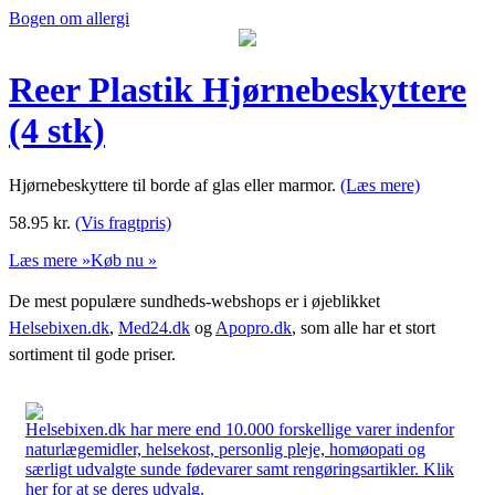
Bogen om allergi
Reer Plastik Hjørnebeskyttere
(4 stk)
Hjørnebeskyttere til borde af glas eller marmor.
(Læs mere)
58.95
kr.
(Vis fragtpris)
Læs mere »
Køb nu »
De mest populære sundheds-webshops er i øjeblikket
Helsebixen.dk
,
Med24.dk
og
Apopro.dk
, som alle har et stort
sortiment til gode priser.
Helsebixen.dk har mere end 10.000 forskellige varer indenfor
naturlægemidler, helsekost, personlig pleje, homøopati og
særligt udvalgte sunde fødevarer samt rengøringsartikler. Klik
her for at se deres udvalg.