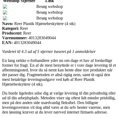
Webshop
Stjerner
Link
Besøg webshop
Besøg webshop
Besøg webshop
Navn:
Reer Plastik Hjørnebeskyttere (4 stk)
Kategori:
Reer
Producent:
Reer
Varenummer:
4013283049044
EAN:
4013283049044
Vurderet til
4.3
ud af 5 stjerner baseret på
1
anmeldelser
En lang række e-forhandlere yder nu om dage et hav af forskellige
former for fragt. En af de mest benyttede er i vore dage levering til et
afhentningssted, hvor du så nemt kan hente dine nye produkter når
det passer dig. Fragtmetoden er altså rigtig nem, samt tit også den
mest betalelige leveringsudgave ved køb af Reer Plastik
Hjørnebeskyttere (4 stk).
Du burde ligeledes udse dig at vælge levering til din privatbolig eller
ud til din arbejdsplads. Metoden viser sig oftest lidt mindre prisbillig,
men på den anden side usædvanlig fleksibel. Den billigste
leveringsversion vil dog altid være at du selv henter varerne, men
den løsning kræver at du lever nærved internet firmaets adresse.