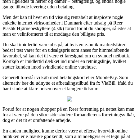
men ligeledes til herrer og damer – betragteligt, og endda nogle
gange tilbyde levering uden betaling.
Men det kan til hver en tid vise sig rentabelt at inspicere nogle
enkelte internet virksomheder i Danmark efter udsalg på Reer
Plastik Hjørnebeskyttere (4 stk) forud for at du shopper, således at
man er velinformeret til at modtage den billigste pris.
Du skal imidlertid være obs på, at hvis en e-butik markedsfører
bedst i test varer for en udsalgspris som anses for himmelråbende
favorabel, så kan det tit være et faresignal om en svindel netbutik.
Kortkøb er imidlertid dækket ind under en retningslinje, hvilket
støtter kunden imod svindlende online varehuse.
Generelt foreslår vi køb med betalingskort eller MobilePay. Som
alternativ bør du udnytte et afbetalingstilbud fra fx ViaBill, ifald du
har i sinde at klare prisen over et længere tidsrum.
Forud for at nogen shopper på en Reer forretning på nettet kan man
for at være på den sikre side studere forhandlerens forretningsvilkår,
dog er det tit et omfattende arbejde.
En anden mulighed kunne derfor være at efterse hvorvidt online
butikken er e-mærke godkendt, som almindeligvis er et tegn på at