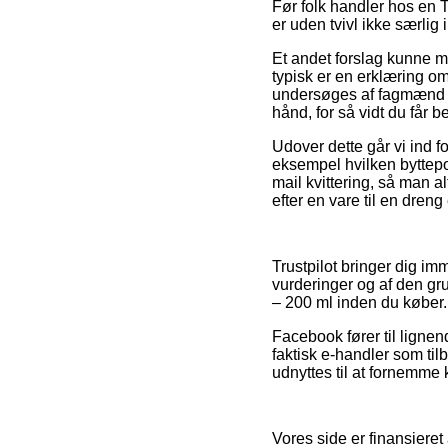
Før folk handler hos en 
er uden tvivl ikke særlig 
Et andet forslag kunne 
typisk er en erklæring o
undersøges af fagmænd d
hånd, for så vidt du får 
Udover dette går vi ind f
eksempel hvilken byttepoli
mail kvittering, så man a
efter en vare til en dreng 
Trustpilot bringer dig i
vurderinger og af den gru
– 200 ml inden du køber.
Facebook fører til lignen
faktisk e-handler som ti
udnyttes til at fornemme
Vores side er finansieret