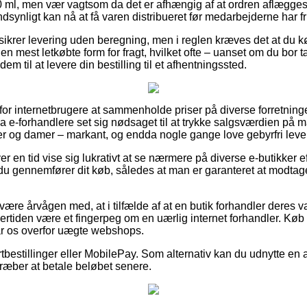
 ml, men vær vagtsom da det er afhængig af at ordren aflægges 
ndsynligt kan nå at få varen distribueret før medarbejderne har fr
 sikrer levering uden beregning, men i reglen kræves det at du 
den mest letkøbte form for fragt, hvilket ofte – uanset om du bo
å dem til at levere din bestilling til et afhentningssted.
for internetbrugere at sammenholde priser på diverse forretninger 
e-forhandlere set sig nødsaget til at trykke salgsværdien på ma
rer og damer – markant, og endda nogle gange love gebyrfri leve
ver en tid vise sig lukrativt at se nærmere på diverse e-butikker 
 du gennemfører dit køb, således at man er garanteret at modtag
ære årvågen med, at i tilfælde af at en butik forhandler deres var
dertiden være et fingerpeg om en uærlig internet forhandler. Køb 
står os overfor uægte webshops.
ortbestillinger eller MobilePay. Som alternativ kan du udnytte en
lstræber at betale beløbet senere.