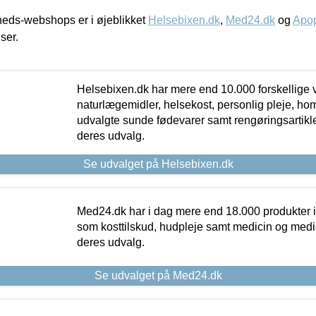
eds-webshops er i øjeblikket
Helsebixen.dk
,
Med24.dk
og
Apop
iser.
Helsebixen.dk har mere end 10.000 forskellige v
naturlægemidler, helsekost, personlig pleje, ho
udvalgte sunde fødevarer samt rengøringsartikler.
deres udvalg.
Se udvalget på Helsebixen.dk
Med24.dk har i dag mere end 18.000 produkter i
som kosttilskud, hudpleje samt medicin og medica
deres udvalg.
Se udvalget på Med24.dk