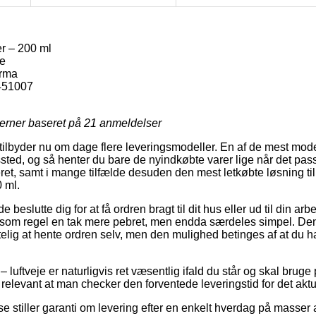
r – 200 ml
je
rma
451007
jerner baseret på
21
anmeldelser
r tilbyder nu om dage flere leveringsmodeller. En af de mest mo
gssted, og så henter du bare de nyindkøbte varer lige når det pa
ret, samt i mange tilfælde desuden den mest letkøbte løsning til
 ml.
slutte dig for at få ordren bragt til dit hus eller ud til din arb
g som regel en tak mere pebret, men endda særdeles simpel. Den
lig at hente ordren selv, men den mulighed betinges af at du 
luftveje er naturligvis ret væsentlig ifald du står og skal bruge 
 relevant at man checker den forventede leveringstid for det aktu
se stiller garanti om levering efter en enkelt hverdag på masser