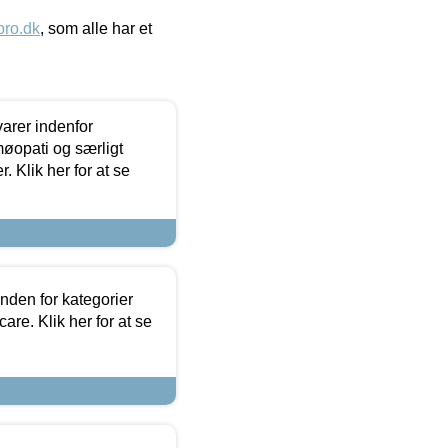
ro.dk
, som alle har et
arer indenfor
møopati og særligt
 Klik her for at se
nden for kategorier
re. Klik her for at se