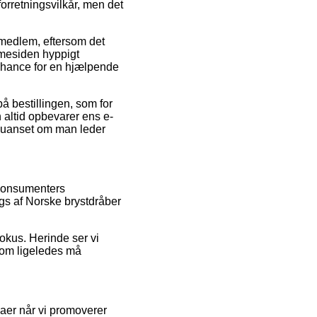
orretningsvilkår, men det
medlem, eftersom det
mmesiden hyppigt
chance for en hjælpende
å bestillingen, som for
n altid opbevarer ens e-
l, uanset om man leder
 konsumenters
ings af Norske brystdråber
fokus. Herinde ser vi
 som ligeledes må
maer når vi promoverer