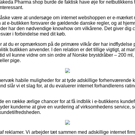
Takeda Pharma shop burde de faktisk have øje for netbutikkens f
interessant.
måske være at undersøge om internet webshoppen er e-mærket 
m at e-butikken forsvarer de gældende danske regler, og at hje
er har den nødvendige knowhow om vilkårene. Det giver dig 
besvær i forbindelse med dit køb.
or at du er opmærksom på de primære vilkår der har indflydelse p
tik butikken anvender. I den relation er det tillige vigtigt, at ma
ltid vil kunne vidne om sin ordre af Norske brystdråber – 200 m
eller pige.
mmervæk habile muligheder for at tyde adskillige forhenværende
nd slår vi et slag for, at du evaluerer internet forhandlerens rat
de en række ærlige chancer for at få indblik i e-butikkens kunde
lbyder kunderne at give en vurdering af virksomhedens service,
 kundetilfredsheden.
 af reklamer. Vi arbejder tæt sammen med adskillige internet fir