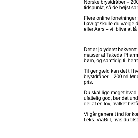
Norske brystdråber – 200
tidspunkt, så de højst sa
Flere online forretninger
I øvrigt skulle du vælge 
eller Aars – vil blive at f
Det er jo yderst bekvemt 
masser af Takeda Pharma 
børn, og samtidig til her
Til gengæld kan det til h
brystdråber – 200 ml før
pris.
Du skal lige meget hvad v
ufattelig god, bør det un
del af en lov, hvilket bi
Vi går generelt ind for k
f.eks. ViaBill, hvis du ti