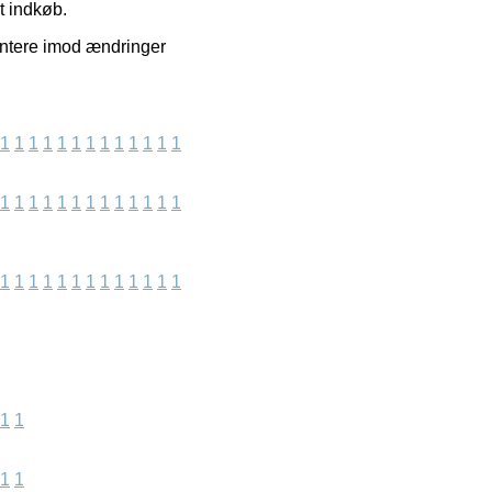
t indkøb.
rantere imod ændringer
1
1
1
1
1
1
1
1
1
1
1
1
1
1
1
1
1
1
1
1
1
1
1
1
1
1
1
1
1
1
1
1
1
1
1
1
1
1
1
1
1
1
1