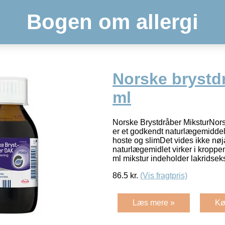
Bogen om allergi
Norske brystd
ml
Norske Brystdråber MiksturNors
er et godkendt naturlægemidde
hoste og slimDet vides ikke nøj
naturlægemidlet virker i kropp
ml mikstur indeholder lakridsek
86.5
kr.
(Vis fragtpris)
Læs mere »
Kø