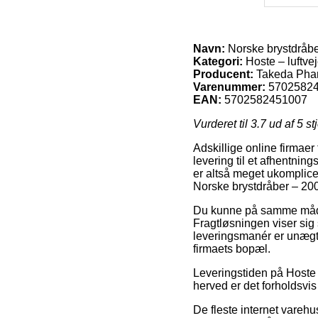
Navn:
Norske brystdråbe
Kategori:
Hoste – luftve
Producent:
Takeda Pha
Varenummer:
5702582
EAN:
5702582451007
Vurderet til
3.7
ud af 5 st
Adskillige online firmae
levering til et afhentnin
er altså meget ukomplice
Norske brystdråber – 200
Du kunne på samme måde be
Fragtløsningen viser si
leveringsmanér er unægte
firmaets bopæl.
Leveringstiden på Hoste – 
herved er det forholdsvis
De fleste internet varehu