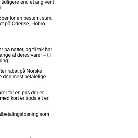
tidligere end et angivent
i.
køber for en bestemt sum.
r tæt på Odense, Hobro
på nettet, og til tak har
nge af deres varer – til
ring.
efter rabat på Norske
e den mest betalelige
er for en pris der er
med kort er trods alt en
 afbetalingsløsning som