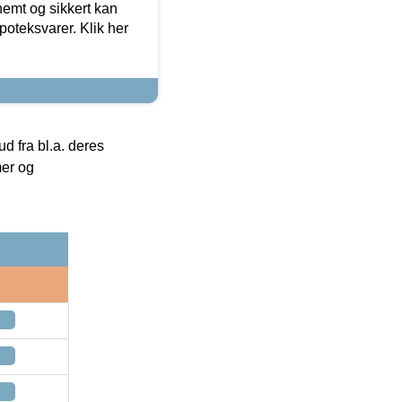
emt og sikkert kan
oteksvarer. Klik her
 fra bl.a. deres
mer og