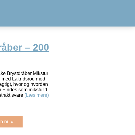
råber – 200
ke Brystdråber Mikstur
l med Lakridsrod mod
agtigt, hvor og hvordan
en.Findes som mikstur 1
strakt svare
(Læs mere)
b nu »