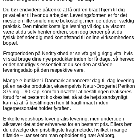
Du bør endvidere påtænke at få ordren bragt hjem til dig
privat eller til hvor du arbejder. Leveringsformen er for det
meste en lille smule mere bekostelig, men derudover vældig
praktisk. Den mindst kostelige løsning vil dog utvivlsomt
være at du selv henter ordren, som dog beroer på at du
fysisk befinder dig med kort afstand til online virksomhedens
bopæl.
Fragtperioden på Nedtrykthed er selvfølgelig rigtig vital hvis
vi skal bruge dine nye produkter inden for få dage, så herved
er det naturligvis essentielt at du ser den anslåede
leveringsdato på den respektive vare.
Mange e-butikker i Danmark annoncerer dag-til-dag levering
på en række produkter, eksempelvis Natur-Drogeriet Perikon
375 mg – 90 kap, som forudsætter at bestillingen realiseres
forud for et bestemt klokkeslæt, så at de højst sandsynligt
kan nå at få bestillingen hen til fragtfirmaet inden
lagerpersonalet holder fyraften.
Enkelte webshops lover gratis levering, men undertiden
afkræver det at der erhverves for en bestemt pris. Ellers bør
du udvælge den prisbilligste fragtmetode, hvilket i mange
tilfælde – uanset om man opholder sig nær Aalborg,