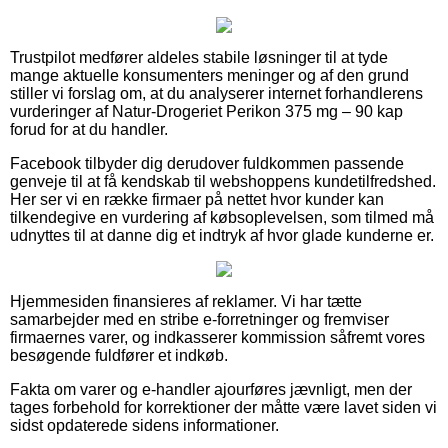
Trustpilot medfører aldeles stabile løsninger til at tyde
mange aktuelle konsumenters meninger og af den grund
stiller vi forslag om, at du analyserer internet forhandlerens
vurderinger af Natur-Drogeriet Perikon 375 mg – 90 kap
forud for at du handler.
Facebook tilbyder dig derudover fuldkommen passende
genveje til at få kendskab til webshoppens kundetilfredshed.
Her ser vi en række firmaer på nettet hvor kunder kan
tilkendegive en vurdering af købsoplevelsen, som tilmed må
udnyttes til at danne dig et indtryk af hvor glade kunderne er.
Hjemmesiden finansieres af reklamer. Vi har tætte
samarbejder med en stribe e-forretninger og fremviser
firmaernes varer, og indkasserer kommission såfremt vores
besøgende fuldfører et indkøb.
Fakta om varer og e-handler ajourføres jævnligt, men der
tages forbehold for korrektioner der måtte være lavet siden vi
sidst opdaterede sidens informationer.