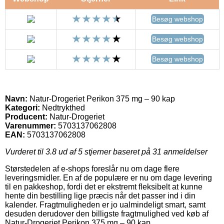
Besøg webshop
Besøg webshop
Besøg webshop
Navn:
Natur-Drogeriet Perikon 375 mg – 90 kap
Kategori:
Nedtrykthed
Producent:
Natur-Drogeriet
Varenummer:
5703137062808
EAN:
5703137062808
Vurderet til
3.8
ud af 5 stjerner baseret på
31
anmeldelser
Størstedelen af e-shops foreslår nu om dage flere
leveringsmidler. En af de populære er nu om dage levering
til en pakkeshop, fordi det er ekstremt fleksibelt at kunne
hente din bestilling lige præcis når det passer ind i din
kalender. Fragtmuligheden er jo ualmindeligt smart, samt
desuden derudover den billigste fragtmulighed ved køb af
Natur-Drogeriet Perikon 375 mg – 90 kap.