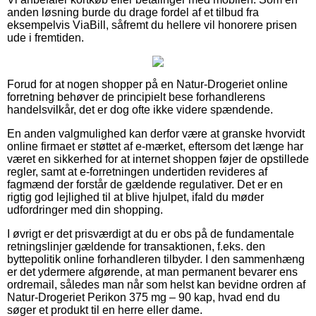
anden løsning burde du drage fordel af et tilbud fra
eksempelvis ViaBill, såfremt du hellere vil honorere prisen
ude i fremtiden.
Forud for at nogen shopper på en Natur-Drogeriet online
forretning behøver de principielt bese forhandlerens
handelsvilkår, det er dog ofte ikke videre spændende.
En anden valgmulighed kan derfor være at granske hvorvidt
online firmaet er støttet af e-mærket, eftersom det længe har
været en sikkerhed for at internet shoppen føjer de opstillede
regler, samt at e-forretningen undertiden revideres af
fagmænd der forstår de gældende regulativer. Det er en
rigtig god lejlighed til at blive hjulpet, ifald du møder
udfordringer med din shopping.
I øvrigt er det prisværdigt at du er obs på de fundamentale
retningslinjer gældende for transaktionen, f.eks. den
byttepolitik online forhandleren tilbyder. I den sammenhæng
er det ydermere afgørende, at man permanent bevarer ens
ordremail, således man når som helst kan bevidne ordren af
Natur-Drogeriet Perikon 375 mg – 90 kap, hvad end du
søger et produkt til en herre eller dame.