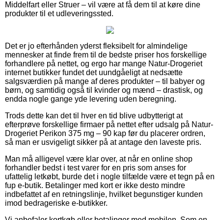
Middelfart eller Struer – vil være at få dem til at køre dine
produkter til et udleveringssted.
Det er jo efterhånden yderst fleksibelt for almindelige
mennesker at finde frem til de bedste priser hos forskellige
forhandlere på nettet, og ergo har mange Natur-Drogeriet
internet butikker fundet det uundgåeligt at nedsætte
salgsværdien på mange af deres produkter – til babyer og
børn, og samtidig også til kvinder og mænd – drastisk, og
endda nogle gange yde levering uden beregning.
Trods dette kan det til hver en tid blive udbytterigt at
efterprøve forskellige firmaer på nettet efter udsalg på Natur-
Drogeriet Perikon 375 mg – 90 kap før du placerer ordren,
så man er usvigeligt sikker på at antage den laveste pris.
Man må alligevel være klar over, at når en online shop
forhandler bedst i test varer for en pris som anses for
ufattelig letkøbt, burde det i nogle tilfælde være et tegn på en
fup e-butik. Betalinger med kort er ikke desto mindre
indbefattet af en retningslinje, hvilket begunstiger kunden
imod bedrageriske e-butikker.
Vi anbefaler kortkøb eller betalinger med mobilen. Som en