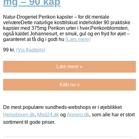
mg – 90 kap
Natur-Drogeriet Perikon kapsler – for dit mentale
velværeDette naturlige kosttilskud indeholder 90 praktiske
kapsler med 375mg Perikon urter i hver.Perikonblomsten,
også kaldet Johannesurt, er smuk, gul og en fryd for øjet –
garanteret at få dig i godt hu
(Læs mere)
99
kr.
(Vis fragtpris)
Læs mere »
Køb nu »
De mest populære sundheds-webshops er i øjeblikket
Helsebixen.dk
,
Med24.dk
og
Apopro.dk
, som alle har et stort
sortiment til gode priser.