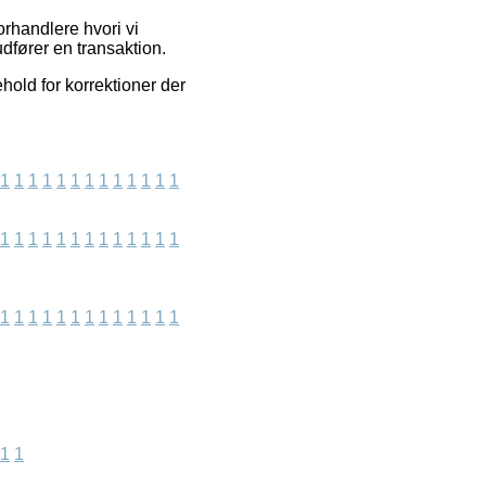
rhandlere hvori vi
dfører en transaktion.
old for korrektioner der
1
1
1
1
1
1
1
1
1
1
1
1
1
1
1
1
1
1
1
1
1
1
1
1
1
1
1
1
1
1
1
1
1
1
1
1
1
1
1
1
1