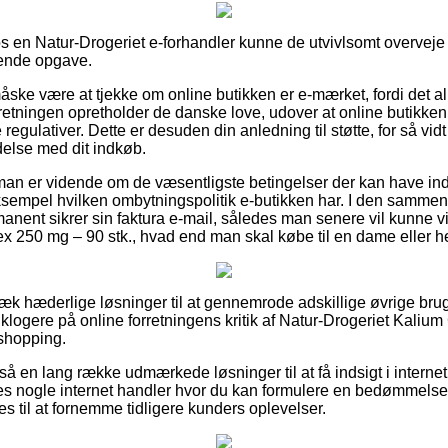
s en Natur-Drogeriet e-forhandler kunne de utvivlsomt overveje
tende opgave.
ke være at tjekke om online butikken er e-mærket, fordi det al
rretningen opretholder de danske love, udover at online butikken t
egulativer. Dette er desuden din anledning til støtte, for så vid
ndelse med dit indkøb.
 man er vidende om de væsentligste betingelser der kan have in
eksempel hvilken ombytningspolitik e-butikken har. I den samm
anent sikrer sin faktura e-mail, således man senere vil kunne v
 250 mg – 90 stk., hvad end man skal købe til en dame eller he
rvæk hæderlige løsninger til at gennemrode adskillige øvrige bru
ver klogere på online forretningens kritik af Natur-Drogeriet Kal
 shopping.
å en lang række udmærkede løsninger til at få indsigt i inter
es nogle internet handler hvor du kan formulere en bedømmels
s til at fornemme tidligere kunders oplevelser.