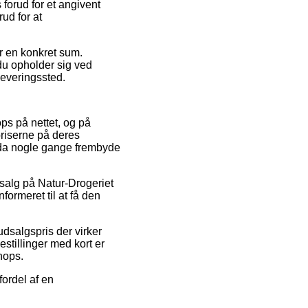
forud for et angivent
ud for at
or en konkret sum.
du opholder sig ved
dleveringssted.
ops på nettet, og på
 priserne på deres
ndda nogle gange frembyde
udsalg på Natur-Drogeriet
formeret til at få den
 udsalgspris der virker
stillinger med kort er
hops.
fordel af en