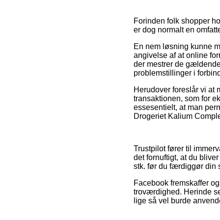
Forinden folk shopper ho
er dog normalt en omfat
En nem løsning kunne mås
angivelse af at online fo
der mestrer de gældende r
problemstillinger i forbi
Herudover foreslår vi at
transaktionen, som for 
essesentielt, at man perm
Drogeriet Kalium Complex
Trustpilot fører til imme
det fornuftigt, at du bli
stk. før du færdiggør din
Facebook fremskaffer ogs
troværdighed. Herinde s
lige så vel burde anvende