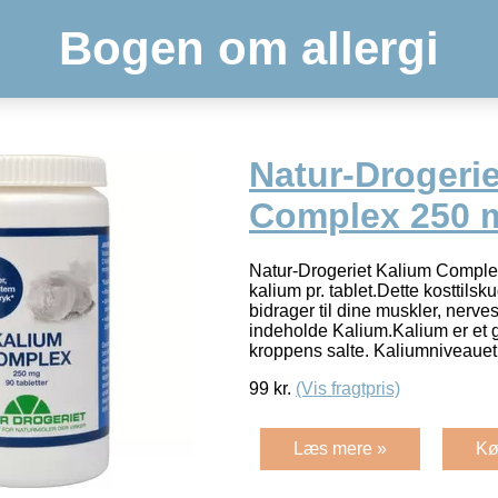
Bogen om allergi
Natur-Drogeri
Complex 250 m
Natur-Drogeriet Kalium Comple
kalium pr. tablet.Dette kosttilsk
bidrager til dine muskler, nerve
indeholde Kalium.Kalium er et g
kroppens salte. Kaliumniveauet
99
kr.
(Vis fragtpris)
Læs mere »
Kø