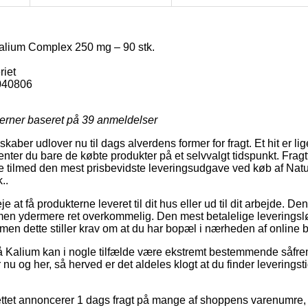
alium Complex 250 mg – 90 stk.
riet
040806
jerner baseret på
39
anmeldelser
skaber udlover nu til dags alverdens former for fragt. Et hit er lige
enter du bare de købte produkter på et selvvalgt tidspunkt. Frag
de tilmed den mest prisbevidste leveringsudgave ved køb af Nat
..
 at få produkterne leveret til dit hus eller ud til dit arbejde. D
men ydermere ret overkommelig. Den mest betalelige leveringslø
men dette stiller krav om at du har bopæl i nærheden af online b
 Kalium kan i nogle tilfælde være ekstremt bestemmende såfrem
nu og her, så herved er det aldeles klogt at du finder leverings
ettet annoncerer 1 dags fragt på mange af shoppens varenumre,