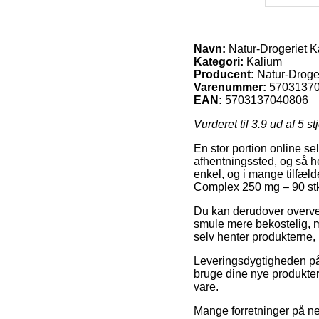
Navn:
Natur-Drogeriet K
Kategori:
Kalium
Producent:
Natur-Droge
Varenummer:
5703137
EAN:
5703137040806
Vurderet til
3.9
ud af 5 st
En stor portion online sel
afhentningssted, og så h
enkel, og i mange tilfæl
Complex 250 mg – 90 stk
Du kan derudover overveje
smule mere bekostelig, 
selv henter produkterne, 
Leveringsdygtigheden på
bruge dine nye produkter 
vare.
Mange forretninger på n