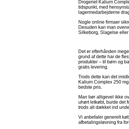
Drogeriet Kalium Complex 
tidspunkt, med hensynstag
lagermedarbejderne dra
Nogle online firmaer sikr
Desuden kan man overvej
Silkeborg, Slagelse eller 
Det er efterhånden meget 
grund af dette har de fles
produkter – til børn og 
gratis levering.
Trods dette kan det imidl
Kalium Complex 250 mg – 9
bedste pris.
Man bør alligevel ikke ove
uhørt letkøbt, burde det 
trods alt dækket ind unde
Vi anbefaler generelt køb
afbetalingsløsning fra fo