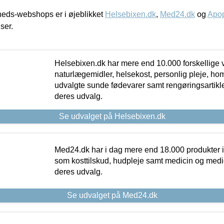
eds-webshops er i øjeblikket
Helsebixen.dk
,
Med24.dk
og
Apop
iser.
Helsebixen.dk har mere end 10.000 forskellige v
naturlægemidler, helsekost, personlig pleje, ho
udvalgte sunde fødevarer samt rengøringsartikler.
deres udvalg.
Se udvalget på Helsebixen.dk
Med24.dk har i dag mere end 18.000 produkter i
som kosttilskud, hudpleje samt medicin og medica
deres udvalg.
Se udvalget på Med24.dk