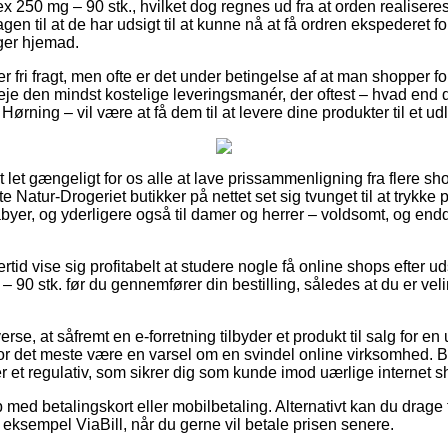
250 mg – 90 stk., hvilket dog regnes ud fra at orden realiseres 
en til at de har udsigt til at kunne nå at få ordren ekspederet for
ger hjemad.
er fri fragt, men ofte er det under betingelse af at man shopper f
e den mindst kostelige leveringsmanér, der oftest – hvad end 
Hørning – vil være at få dem til at levere dine produkter til et u
let gængeligt for os alle at lave prissammenligning fra flere sh
te Natur-Drogeriet butikker på nettet set sig tvunget til at trykke
babyer, og yderligere også til damer og herrer – voldsomt, og e
ertid vise sig profitabelt at studere nogle få online shops efter 
0 stk. før du gennemfører din bestilling, således at du er velin
rse, at såfremt en e-forretning tilbyder et produkt til salg for en
for det meste være en varsel om en svindel online virksomhed. Be
r et regulativ, som sikrer dig som kunde imod uærlige internet s
 med betalingskort eller mobilbetaling. Alternativt kan du drage 
r eksempel ViaBill, når du gerne vil betale prisen senere.