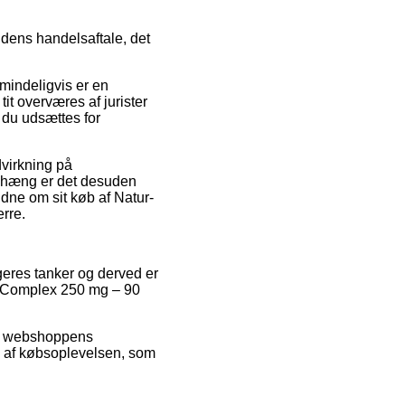
 dens handelsaftale, det
mindeligvis er en
it overværes af jurister
t du udsættes for
dvirkning på
enhæng er det desuden
idne om sit køb af Natur-
rre.
geres tanker og derved er
ium Complex 250 mg – 90
net webshoppens
e af købsoplevelsen, som