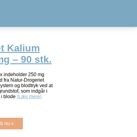
et Kalium
g – 90 stk.
x indeholder 250 mg
ud fra Natur-Drogeriet
system og blodtryk ved at
rundstof, som indgår i
 i blode
(Læs mere)
b nu »