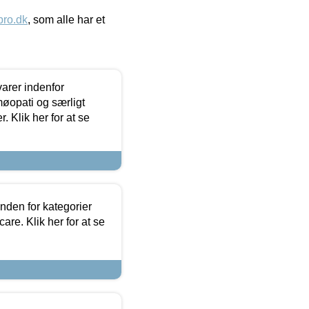
ro.dk
, som alle har et
arer indenfor
møopati og særligt
 Klik her for at se
nden for kategorier
re. Klik her for at se