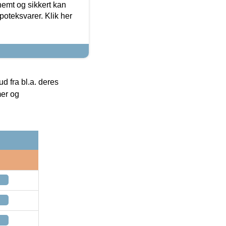
emt og sikkert kan
oteksvarer. Klik her
 fra bl.a. deres
mer og