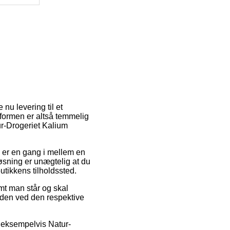
 nu levering til et
tformen er altså temmelig
ur-Drogeriet Kalium
en er en gang i mellem en
sning er unægtelig at du
utikkens tilholdssted.
t man står og skal
tiden ved den respektive
 eksempelvis Natur-