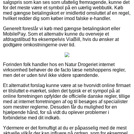
salgspris som kan ses som ufattelig fremragende, kunne det
for det meste være et symbol på en uærlig webbutik. Køb
med gængse betalingskort er imidlertid omsluttet af en regel,
hvilket redder dig som køber imod falske e-handler.
Generelt foreslår vi køb med gængse betalingskort eller
MobilePay. Som et alternativ kunne du overveje et
afdragstilbud fra eksempelvis ViaBill, hvis du ønsker at
godtgøre omkostningerne over tid.
Forinden folk handler hos en Natur Drogeriet internet
virksomhed behøver de de facto læse netshoppens regler,
men det er uden tvivl ikke videre spændende.
Et alternativt forslag kunne være at se hvorvidt online firmaet
er tilsluttet e-mærket, siden det typisk er et sympol på at
online forretningen opfylder de officielle danske regler, tillige
med at internet forretningen af og til besøges af specialister
som mestrer reglerne. Desuden får du mulighed for en
hjælpende hånd, for så vidt du oplever problemer i
forbindelse med dit indkøb.
Ydermere er det fornuftigt at du er påpasselig med de mest
aktuelle vilkår der kan influere på ordren, som for eksempel