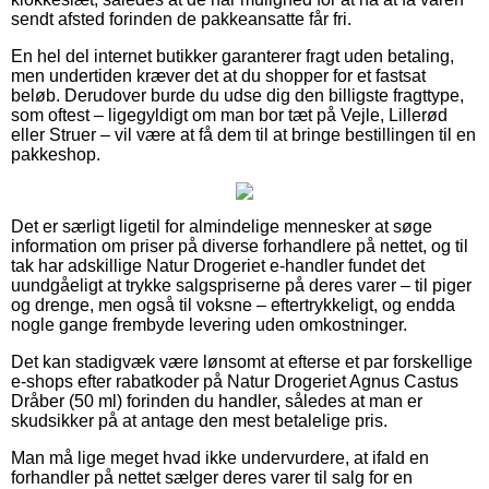
sendt afsted forinden de pakkeansatte får fri.
En hel del internet butikker garanterer fragt uden betaling,
men undertiden kræver det at du shopper for et fastsat
beløb. Derudover burde du udse dig den billigste fragttype,
som oftest – ligegyldigt om man bor tæt på Vejle, Lillerød
eller Struer – vil være at få dem til at bringe bestillingen til en
pakkeshop.
Det er særligt ligetil for almindelige mennesker at søge
information om priser på diverse forhandlere på nettet, og til
tak har adskillige Natur Drogeriet e-handler fundet det
uundgåeligt at trykke salgspriserne på deres varer – til piger
og drenge, men også til voksne – eftertrykkeligt, og endda
nogle gange frembyde levering uden omkostninger.
Det kan stadigvæk være lønsomt at efterse et par forskellige
e-shops efter rabatkoder på Natur Drogeriet Agnus Castus
Dråber (50 ml) forinden du handler, således at man er
skudsikker på at antage den mest betalelige pris.
Man må lige meget hvad ikke undervurdere, at ifald en
forhandler på nettet sælger deres varer til salg for en