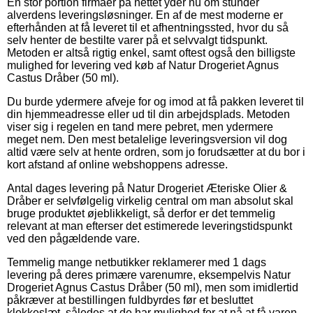
En stor portion firmaer på nettet yder nu om stunder
alverdens leveringsløsninger. En af de mest moderne er
efterhånden at få leveret til et afhentningssted, hvor du så
selv henter de bestilte varer på et selvvalgt tidspunkt.
Metoden er altså rigtig enkel, samt oftest også den billigste
mulighed for levering ved køb af Natur Drogeriet Agnus
Castus Dråber (50 ml).
Du burde ydermere afveje for og imod at få pakken leveret til
din hjemmeadresse eller ud til din arbejdsplads. Metoden
viser sig i regelen en tand mere pebret, men ydermere
meget nem. Den mest betalelige leveringsversion vil dog
altid være selv at hente ordren, som jo forudsætter at du bor i
kort afstand af online webshoppens adresse.
Antal dages levering på Natur Drogeriet Æteriske Olier &
Dråber er selvfølgelig virkelig central om man absolut skal
bruge produktet øjeblikkeligt, så derfor er det temmelig
relevant at man efterser det estimerede leveringstidspunkt
ved den pågældende vare.
Temmelig mange netbutikker reklamerer med 1 dags
levering på deres primære varenumre, eksempelvis Natur
Drogeriet Agnus Castus Dråber (50 ml), men som imidlertid
påkræver at bestillingen fuldbyrdes før et besluttet
klokkeslæt, således at de har mulighed for at nå at få varen