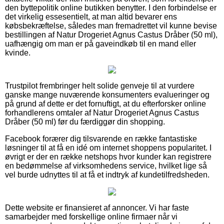
den byttepolitik online butikken benytter. I den forbindelse er
det virkelig essesentielt, at man altid bevarer ens
købsbekræftelse, således man fremadrettet vil kunne bevise
bestillingen af Natur Drogeriet Agnus Castus Dråber (50 ml),
uafhængig om man er på gaveindkøb til en mand eller
kvinde.
Trustpilot frembringer helt solide genveje til at vurdere
ganske mange nuværende konsumenters evalueringer og
på grund af dette er det fornuftigt, at du efterforsker online
forhandlerens omtaler af Natur Drogeriet Agnus Castus
Dråber (50 ml) før du færdiggør din shopping.
Facebook forærer dig tilsvarende en række fantastiske
løsninger til at få en idé om internet shoppens popularitet. I
øvrigt er der en række netshops hvor kunder kan registrere
en bedømmelse af virksomhedens service, hvilket lige så
vel burde udnyttes til at få et indtryk af kundetilfredsheden.
Dette website er finansieret af annoncer. Vi har faste
samarbejder med forskellige online firmaer når vi