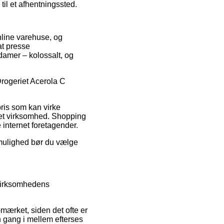
til et afhentningssted.
online varehuse, og
at presse
 damer – kolossalt, og
Drogeriet Acerola C
pris som kan virke
net virksomhed. Shopping
 internet foretagender.
 mulighed bør du vælge
 virksomhedens
-mærket, siden det ofte er
n gang i mellem efterses