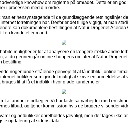
 nødvendige knowhow om reglerne på området. Dette er en god m
er i processen med din ordre.
t man er hensynstagende til de grundlæggende retningslinjer der
nternet forretningen har. Derfor er det tillige vigtigt, at man sta
senere kan dokumentere bestillingen af Natur Drogeriet Acerola 
il en kvinde eller mand.
ivt habile muligheder for at analysere en længere række andre f
g om, at du gennemgår online shoppens omtaler af Natur Drogerie
 bestilling.
nde nogenlunde strålende genveje til at få indblik i online firm
nternet butikker som gør det muligt at skrive en anmeldelse af
ges til at få et indblik i hvor glade kunderne er.
eret af annonceindtægter. Vi har faste samarbejder med en stribe
ernes tilbud, og tjener kommission hvis de brugere vi sender vid
arer og netbutikker opretholdes jævnligt, men der tages ikke an
igste opdatering af sidens data.