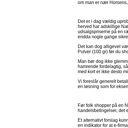
om man er nær Horsens, Br
Det er i dag vældig uprob
herved har adskillige Na
udsalgspriserne på en ræk
endda nogle gange sikre
Det kan dog alligevel vær
Pulver (100 gr) før du sho
Man bør dog ikke glemme, 
hamrende fordelagtig, så
med kort er ikke desto mi
Vi foreslår generelt bet
en løsning som for eksemp
Før folk shopper på en 
handelsbetingelser, det 
Et alternativt forslag ku
en indikator for at e-fi