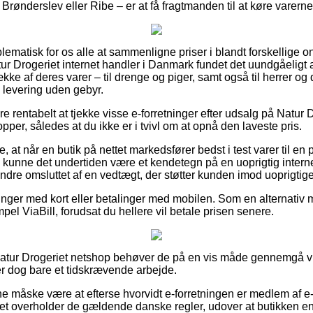
ønderslev eller Ribe – er at få fragtmanden til at køre varerne 
lematisk for os alle at sammenligne priser i blandt forskellige 
tur Drogeriet internet handler i Danmark fundet det uundgåeligt 
ke af deres varer – til drenge og piger, samt også til herrer og
 levering uden gebyr.
e rentabelt at tjekke visse e-forretninger efter udsalg på Natur 
pper, således at du ikke er i tvivl om at opnå den laveste pris.
at når en butik på nettet markedsfører bedst i test varer til en 
 kunne det undertiden være et kendetegn på en uoprigtig inter
ndre omsluttet af en vedtægt, der støtter kunden imod uoprigtige
alinger med kort eller betalinger med mobilen. Som en alternativ
el ViaBill, forudsat du hellere vil betale prisen senere.
Natur Drogeriet netshop behøver de på en vis måde gennemgå
er dog bare et tidskrævende arbejde.
nne måske være at efterse hvorvidt e-forretningen er medlem af e
rmaet overholder de gældende danske regler, udover at butikken e