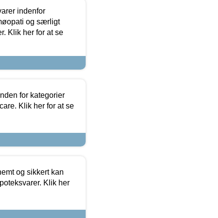
arer indenfor
møopati og særligt
 Klik her for at se
nden for kategorier
re. Klik her for at se
emt og sikkert kan
oteksvarer. Klik her