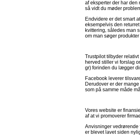
af eksperter der har den
så vidt du møder problem
Endvidere er det smart a
eksempelvis den returret i
kvittering, således man 
om man søger produkter t
Trustpilot tilbyder relat
herved stiller vi forsla
gr) forinden du lægger din
Facebook leverer tilsvare
Derudover er der mange i
som på samme måde må bru
Vores website er finansi
af at vi promoverer firma
Anvisninger vedrørende v
er blevet lavet siden nyl