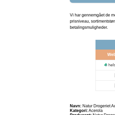
Vi har gennemgået de mes
prisniveau, sortimentstø
betalingsmuligheder.
We
Navn:
Natur Drogeriet Ac
Kategori:
Acerola