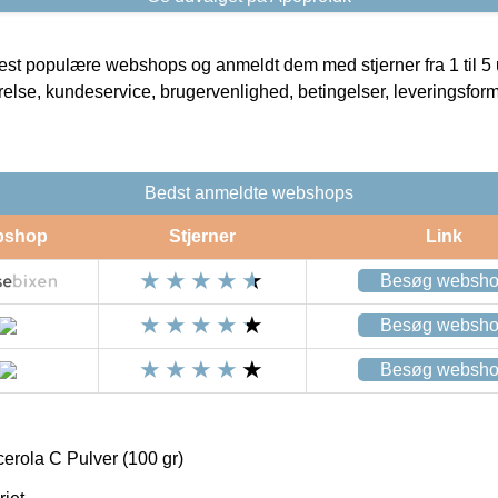
t populære webshops og anmeldt dem med stjerner fra 1 til 5 ud
rrelse, kundeservice, brugervenlighed, betingelser, leveringsfor
Bedst anmeldte webshops
bshop
Stjerner
Link
Besøg websh
Besøg websh
Besøg websh
erola C Pulver (100 gr)