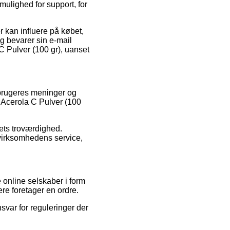
ulighed for support, for
 kan influere på købet,
dig bevarer sin e-mail
C Pulver (100 gr), uanset
orbrugeres meninger og
t Acerola C Pulver (100
aets troværdighed.
 virksomhedens service,
 online selskaber i form
ere foretager en ordre.
svar for reguleringer der