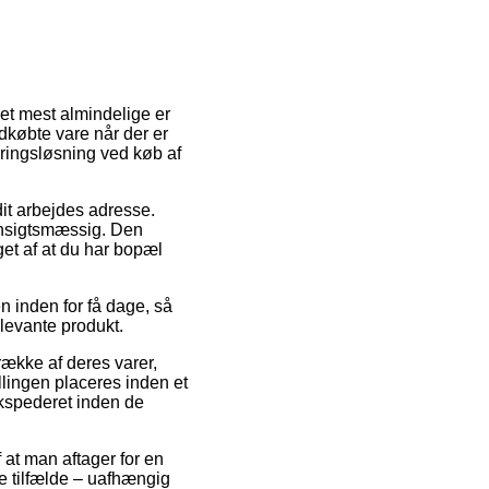
Det mest almindelige er
ndkøbte vare når der er
eringsløsning ved køb af
dit arbejdes adresse.
ensigtsmæssig. Den
get af at du har bopæl
n inden for få dage, så
elevante produkt.
 række af deres varer,
llingen placeres inden et
ekspederet inden de
f at man aftager for en
e tilfælde – uafhængig