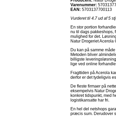
Producent:
Natur Droge
Varenummer:
5703137
EAN:
5703137700113
Vurderet til
4.7
ud af 5 st
En stor portion forhandle
nu til dags pakkeshops, fo
mulighed for det. Løsning
Natur Drogeriet Acerola 
Du kan på samme måde fore
Metoden bliver almindel
billigste leveringsløsnin
lige ved online forhandle
Fragttiden på Acerola ka
derfor er det tydeligvis 
De fleste firmaer på nette
eksempelvis Natur Drogeri
konkret tidspunkt, med h
logistikansatte har fri.
En hel del netshops garan
præcis sum. Derudover sk