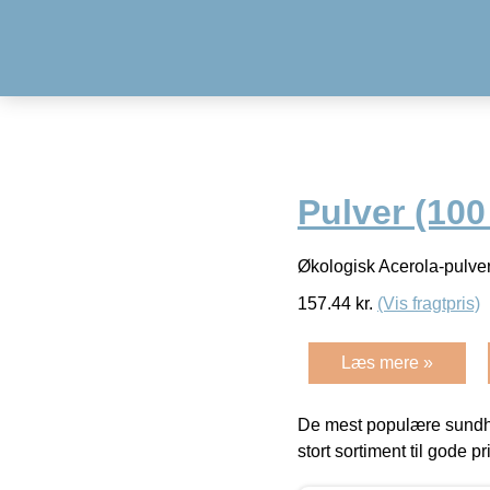
Pulver (100
Økologisk Acerola-pulve
157.44
kr.
(Vis fragtpris)
Læs mere »
De mest populære sundh
stort sortiment til gode pr