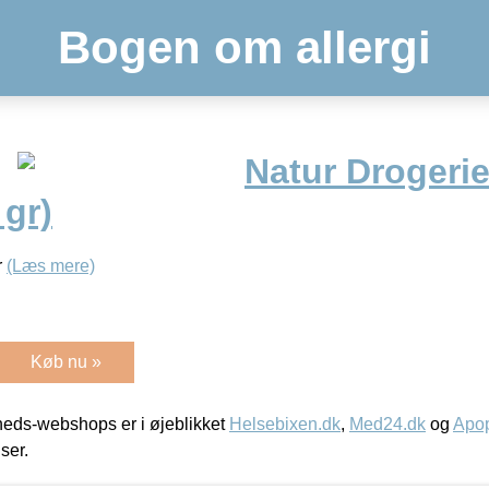
Bogen om allergi
Natur Drogerie
 gr)
r
(Læs mere)
Køb nu »
eds-webshops er i øjeblikket
Helsebixen.dk
,
Med24.dk
og
Apop
iser.