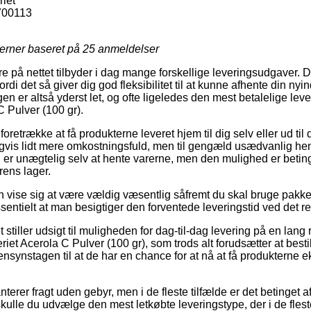
riet
700113
jerner baseret på
25
anmeldelser
re på nettet tilbyder i dag mange forskellige leveringsudgaver. 
rdi det så giver dig god fleksibilitet til at kunne afhente din nyi
en er altså yderst let, og ofte ligeledes den mest betalelige lev
C Pulver (100 gr).
trække at få produkterne leveret hjem til dig selv eller ud til 
igvis lidt mere omkostningsfuld, men til gengæld usædvanlig h
g er unægtelig selv at hente varerne, men den mulighed er betin
rens lager.
n vise sig at være vældig væsentlig såfremt du skal bruge pakke
essentielt at man besigtiger den forventede leveringstid ved det r
t stiller udsigt til muligheden for dag-til-dag levering på en lang
et Acerola C Pulver (100 gr), som trods alt forudsætter at besti
ensynstagen til at de har en chance for at nå at få produkterne 
terer fragt uden gebyr, men i de fleste tilfælde er det betinget a
ulle du udvælge den mest letkøbte leveringstype, der i de flest