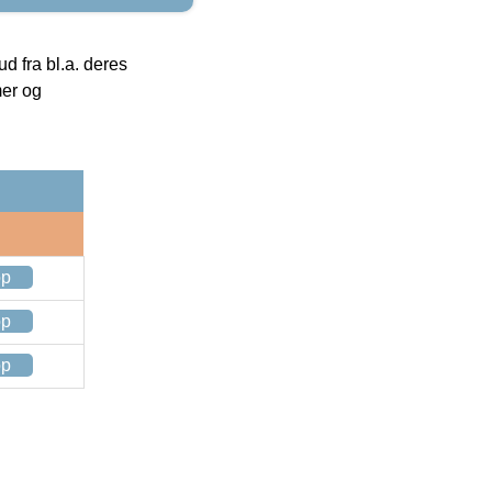
 fra bl.a. deres
mer og
op
op
op