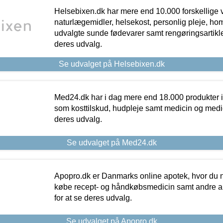
Helsebixen.dk har mere end 10.000 forskellige v
naturlægemidler, helsekost, personlig pleje, ho
udvalgte sunde fødevarer samt rengøringsartikler.
deres udvalg.
Se udvalget på Helsebixen.dk
Med24.dk har i dag mere end 18.000 produkter i
som kosttilskud, hudpleje samt medicin og medica
deres udvalg.
Se udvalget på Med24.dk
Apopro.dk er Danmarks online apotek, hvor du n
købe recept- og håndkøbsmedicin samt andre ap
for at se deres udvalg.
Se udvalget på Apopro.dk