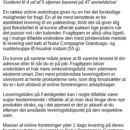
Vurderet til
4
ud af 5 stjerner baseret på
47
anmeldelser
En række online webshops giver nu en hel del forskellige
muligheder for fragt. En af de mest benyttede er for
øjeblikket levering til en pakkeshop, fordi det så giver dig
god fleksibilitet til at kunne afhente pakken lige præcis når
det passer ind i din kalender. Fragttypen er altså ultra ligetil,
og i mange tilfælde endvidere den mest prisbevidste metode
til levering ved køb af Natur Compagnie Grøntsags- og
nuddelsuppe Ø Asiatisk instant (55 g).
Du kunne på samme måde prøve at få varerne leveret til din
adresse eller til når du er på job. Fragttypen bliver
undertiden et hak mere omkostningsfuld, men ydermere
ekstremt smart. Den mest prisbevidste leveringsform er
utvivlsomt at hente produkterne selv, som dog forudsætter at
du er i kort afstand af online forretningens arbejdslager.
Leveringstiden på Færdigretter kan i nogle tilfælde være
super bestemmende i tilfælde af at man skal bruge dine nye
produkter straks, og i det øjemed er det jo aktuelt at du
efterser det anslåede leveringstidspunkt på den respektive
vare.
Masser af online forretninger yder 1 dags levering på deres