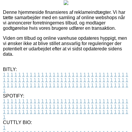
Denne hjemmeside finansieres af reklameindtægter. Vi har
tætte samarbejder med en samling af online webshops når
vi annoncerer forretningernes tilbud, og modtager
godtgørelse hvis vores brugere udfører en transaktion.
Viden om tilbud og online varehuse opdateres hyppigt, men
vi ønsker ikke at blive stillet ansvarlig for reguleringer der
potentielt er udarbejdet efter at vi sidst opdaterede sidens
data.
BITLY:
1
1
1
1
1
1
1
1
1
1
1
1
1
1
1
1
1
1
1
1
1
1
1
1
1
1
1
1
1
1
1
1
1
1
1
1
1
1
1
1
1
1
1
1
1
1
1
1
1
1
1
1
1
1
1
1
1
1
1
1
1
1
1
1
1
1
1
1
1
1
1
1
1
1
1
1
1
1
1
1
1
1
1
1
1
1
1
1
1
1
1
1
1
1
1
1
1
1
1
1
SPOTIFY:
1
1
1
1
1
1
1
1
1
1
1
1
1
1
1
1
1
1
1
1
1
1
1
1
1
1
1
1
1
1
1
1
1
1
1
1
1
1
1
1
1
1
1
1
1
1
1
1
1
1
1
1
1
1
1
1
1
1
1
1
1
1
1
1
1
1
1
1
1
1
1
1
1
1
1
1
1
1
1
1
1
1
1
1
1
1
1
1
1
1
1
1
1
1
1
1
1
1
1
1
CUTTLY BIO:
1