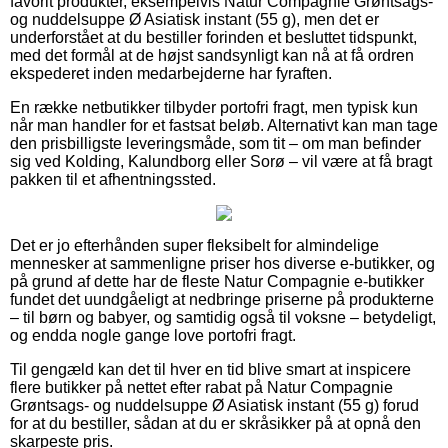
favorit produkter, eksempelvis Natur Compagnie Grøntsags-
og nuddelsuppe Ø Asiatisk instant (55 g), men det er
underforstået at du bestiller forinden et besluttet tidspunkt,
med det formål at de højst sandsynligt kan nå at få ordren
ekspederet inden medarbejderne har fyraften.
En række netbutikker tilbyder portofri fragt, men typisk kun
når man handler for et fastsat beløb. Alternativt kan man tage
den prisbilligste leveringsmåde, som tit – om man befinder
sig ved Kolding, Kalundborg eller Sorø – vil være at få bragt
pakken til et afhentningssted.
Det er jo efterhånden super fleksibelt for almindelige
mennesker at sammenligne priser hos diverse e-butikker, og
på grund af dette har de fleste Natur Compagnie e-butikker
fundet det uundgåeligt at nedbringe priserne på produkterne
– til børn og babyer, og samtidig også til voksne – betydeligt,
og endda nogle gange love portofri fragt.
Til gengæld kan det til hver en tid blive smart at inspicere
flere butikker på nettet efter rabat på Natur Compagnie
Grøntsags- og nuddelsuppe Ø Asiatisk instant (55 g) forud
for at du bestiller, sådan at du er skråsikker på at opnå den
skarpeste pris.