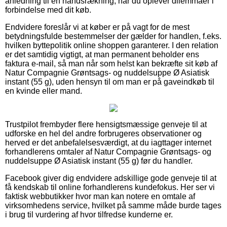
anledning til en håndsrækning, når du oplever dilemmaer i
forbindelse med dit køb.
Endvidere foreslår vi at køber er på vagt for de mest
betydningsfulde bestemmelser der gælder for handlen, f.eks.
hvilken byttepolitik online shoppen garanterer. I den relation
er det samtidig vigtigt, at man permanent beholder ens
faktura e-mail, så man når som helst kan bekræfte sit køb af
Natur Compagnie Grøntsags- og nuddelsuppe Ø Asiatisk
instant (55 g), uden hensyn til om man er på gaveindkøb til
en kvinde eller mand.
Trustpilot frembyder flere hensigtsmæssige genveje til at
udforske en hel del andre forbrugeres observationer og
herved er det anbefalelsesværdigt, at du iagttager internet
forhandlerens omtaler af Natur Compagnie Grøntsags- og
nuddelsuppe Ø Asiatisk instant (55 g) før du handler.
Facebook giver dig endvidere adskillige gode genveje til at
få kendskab til online forhandlerens kundefokus. Her ser vi
faktisk webbutikker hvor man kan notere en omtale af
virksomhedens service, hvilket på samme måde burde tages
i brug til vurdering af hvor tilfredse kunderne er.