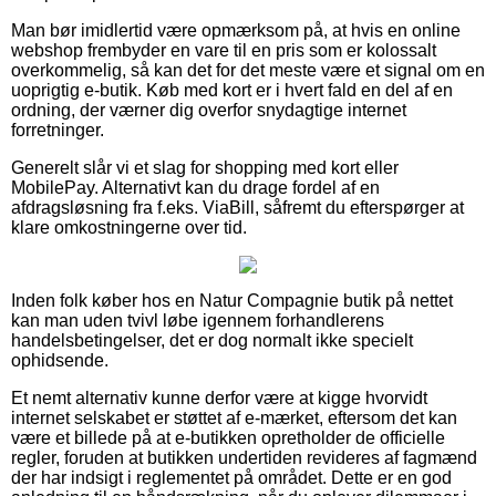
Man bør imidlertid være opmærksom på, at hvis en online
webshop frembyder en vare til en pris som er kolossalt
overkommelig, så kan det for det meste være et signal om en
uoprigtig e-butik. Køb med kort er i hvert fald en del af en
ordning, der værner dig overfor snydagtige internet
forretninger.
Generelt slår vi et slag for shopping med kort eller
MobilePay. Alternativt kan du drage fordel af en
afdragsløsning fra f.eks. ViaBill, såfremt du efterspørger at
klare omkostningerne over tid.
Inden folk køber hos en Natur Compagnie butik på nettet
kan man uden tvivl løbe igennem forhandlerens
handelsbetingelser, det er dog normalt ikke specielt
ophidsende.
Et nemt alternativ kunne derfor være at kigge hvorvidt
internet selskabet er støttet af e-mærket, eftersom det kan
være et billede på at e-butikken opretholder de officielle
regler, foruden at butikken undertiden revideres af fagmænd
der har indsigt i reglementet på området. Dette er en god