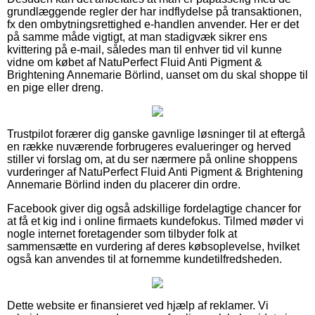
grundlæggende regler der har indflydelse på transaktionen,
fx den ombytningsrettighed e-handlen anvender. Her er det
på samme måde vigtigt, at man stadigvæk sikrer ens
kvittering på e-mail, således man til enhver tid vil kunne
vidne om købet af NatuPerfect Fluid Anti Pigment &
Brightening Annemarie Börlind, uanset om du skal shoppe til
en pige eller dreng.
Trustpilot forærer dig ganske gavnlige løsninger til at eftergå
en række nuværende forbrugeres evalueringer og herved
stiller vi forslag om, at du ser nærmere på online shoppens
vurderinger af NatuPerfect Fluid Anti Pigment & Brightening
Annemarie Börlind inden du placerer din ordre.
Facebook giver dig også adskillige fordelagtige chancer for
at få et kig ind i online firmaets kundefokus. Tilmed møder vi
nogle internet foretagender som tilbyder folk at
sammensætte en vurdering af deres købsoplevelse, hvilket
også kan anvendes til at fornemme kundetilfredsheden.
Dette website er finansieret ved hjælp af reklamer. Vi