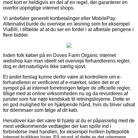
med kort er heldigvis en del af en regel, der garanterer en
overfor uoprigtige internet shops.
Vi anbefaler generelt kortbetalinger eller MobilePay.
Alternativt burde du overveje en løsning som for eksempel
ViaBill, i tilfælde af at du ser en fordel i at afbetale pengene i
flere bidder.
Inden folk køber på en Doves Farm Organic internet
webshop kan man ideelt set overveje forhandlerens regler,
dog er det naturligvis ikke særlig sjovt.
Et andet forslag kunne derfor være at kontrollere om e-
forhandleren er verificeret af e-mærket, siden det er et
sympol på at internet forretningen følger de officielle regler,
tillige med at online virksomheden nu og da revurderes af
jurister som har nøje kendskab til retningslinjerne. Dette er
en god mulighed for en hjælpende hånd, hvis du bliver udsat
for dilemmaer som følge af dit køb.
Herudover kan det være til hjælp at du er påpasselig med de
mest vedkommende vedtægter der kan spille ind i
forbindelse med handlen, for eksempel hvilken byttepolitik
internet butikken lover. På grund af dette er det ydermere