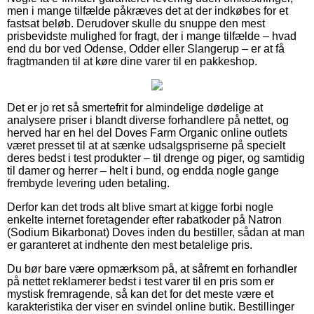
men i mange tilfælde påkræves det at der indkøbes for et
fastsat beløb. Derudover skulle du snuppe den mest
prisbevidste mulighed for fragt, der i mange tilfælde – hvad
end du bor ved Odense, Odder eller Slangerup – er at få
fragtmanden til at køre dine varer til en pakkeshop.
Det er jo ret så smertefrit for almindelige dødelige at
analysere priser i blandt diverse forhandlere på nettet, og
herved har en hel del Doves Farm Organic online outlets
været presset til at at sænke udsalgspriserne på specielt
deres bedst i test produkter – til drenge og piger, og samtidig
til damer og herrer – helt i bund, og endda nogle gange
frembyde levering uden betaling.
Derfor kan det trods alt blive smart at kigge forbi nogle
enkelte internet foretagender efter rabatkoder på Natron
(Sodium Bikarbonat) Doves inden du bestiller, sådan at man
er garanteret at indhente den mest betalelige pris.
Du bør bare være opmærksom på, at såfremt en forhandler
på nettet reklamerer bedst i test varer til en pris som er
mystisk fremragende, så kan det for det meste være et
karakteristika der viser en svindel online butik. Bestillinger