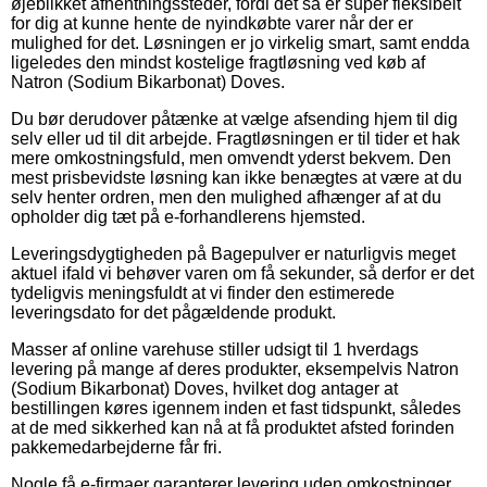
øjeblikket afhentningssteder, fordi det så er super fleksibelt
for dig at kunne hente de nyindkøbte varer når der er
mulighed for det. Løsningen er jo virkelig smart, samt endda
ligeledes den mindst kostelige fragtløsning ved køb af
Natron (Sodium Bikarbonat) Doves.
Du bør derudover påtænke at vælge afsending hjem til dig
selv eller ud til dit arbejde. Fragtløsningen er til tider et hak
mere omkostningsfuld, men omvendt yderst bekvem. Den
mest prisbevidste løsning kan ikke benægtes at være at du
selv henter ordren, men den mulighed afhænger af at du
opholder dig tæt på e-forhandlerens hjemsted.
Leveringsdygtigheden på Bagepulver er naturligvis meget
aktuel ifald vi behøver varen om få sekunder, så derfor er det
tydeligvis meningsfuldt at vi finder den estimerede
leveringsdato for det pågældende produkt.
Masser af online varehuse stiller udsigt til 1 hverdags
levering på mange af deres produkter, eksempelvis Natron
(Sodium Bikarbonat) Doves, hvilket dog antager at
bestillingen køres igennem inden et fast tidspunkt, således
at de med sikkerhed kan nå at få produktet afsted forinden
pakkemedarbejderne får fri.
Nogle få e-firmaer garanterer levering uden omkostninger,