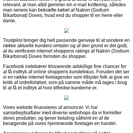
relevant, at man altid gemmer sin e-mail kvittering, således
man senere kan bekræfte købet af Natron (Sodium
Bikarbonat) Doves, hvad end du shopper til en herre eller
dame.
Trustpilot bringer dig helt passende genveje til at sondere en
række aktuelle kunders omtaler og af den grund er det godt,
at du verificerer internet shoppens ratings af Natron (Sodium
Bikarbonat) Doves forinden du shopper.
Facebook indebærer tilsvarende adskillige fine chancer for
at få indtryk af online shoppens kundefokus. Foruden det ser
vi en række internet foretagender som tilbyder folk at give en
kritik af ordreforløbet, som på samme måde må tages i brug
til at få et indtryk af hvor tilfredse kunderne er.
Vores website finansieres af annoncer. Vi har
samarbejdsaftaler med diverse webshops da vi formidler
deres produkter, og tjener betaling såfremt en af de
besøgende på vores hjemmeside foretager en handel.