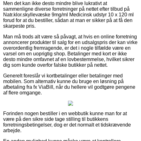
Men det kan ikke desto mindre blive lukrativt at
sammenligne diverse forretninger på nettet efter tilbud på
Natr.klor.skyllevæske 9mg/ml Medicinsk udstyr 10 x 120 ml
forud for at du bestiller, sådan at man er sikker på at få den
skarpeste pris.
Man må trods alt være så påvagt, at hvis en online forretning
annoncerer produkter til salg for en udsalgspris der kan virke
overordentlig fremragende, er det i nogle tilfælde være en
varsel om en uoprigtig shop. Betalinger med kort er ikke
desto mindre omfavnet af en lovbestemmelse, hvilket sikrer
dig som kunde overfor falske butikker på nettet.
Generelt foreslår vi kortbetalinger eller betalinger med
mobilen. Som alternativ kunne du bruge en løsning på
afbetaling fra fx ViaBill, når du hellere vil godtgøre pengene
af flere omgange.
Forinden nogen bestiller i en webbutik kunne man for at
være på den sikre side tage stilling til butikkens
forretningsbetingelser, dog er det normalt et tidskrævende
arbejde.