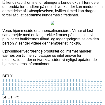
få kendskab til online forretningens kundefokus. Herinde er
der endda forhandlere på nettet hvor kunder kan meddele en
anmeldelse af købsoplevelsen, hvilket tilmed kan drages
fordel af til at bedømme kundernes tilfredshed.
Vores hjemmeside er annoncefinansieret. Vi har et fast
samarbejde med en lang række firmaer på nettet idet vi
publicerer butikkernes tilbud, og tager godtgørelse om den
person vi sender videre gennemfører et indkøb.
Oplysninger vedrørende produkter og internet handler
værnes om tit, men vi påtager os intet ansvar for
modifikationer der er iværksat siden vi nyligst opdaterede
hjemmesidens informationer.
BITLY:
1
1
1
1
1
1
1
1
1
1
1
1
1
1
1
1
1
1
1
1
1
1
1
1
1
1
1
1
1
1
1
1
1
1
1
1
1
1
1
1
1
1
1
1
1
1
1
1
1
1
1
1
1
1
1
1
1
1
1
1
1
1
1
1
1
1
1
1
1
1
1
1
1
1
1
1
1
1
1
1
1
1
1
1
1
1
1
1
1
1
1
1
1
1
1
1
1
1
1
1
SPOTIFY:
1
1
1
1
1
1
1
1
1
1
1
1
1
1
1
1
1
1
1
1
1
1
1
1
1
1
1
1
1
1
1
1
1