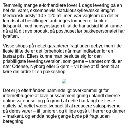
Temmelig mange e-forhandlere lover 1 dags levering på en
hel del varer, eksempelvis Natr.klor.skyllevæske 9mg/ml
Medicinsk udstyr 10 x 120 ml, men vær vagtsom da det er
forudsat at bestillingen anbringes forinden et konkret
tidspunkt, med hensynstagen til at de har udsigt til at kunne
nå at få dit nye produkt på posthuset før pakkepersonalet har
fyraften.
Visse shops på nettet garanterer fragt uden gebyr, men i de
fleste tilfælde er det forbeholdt når man indkøber for en
fastsat pris. Ellers kunne man beslutte sig for den
prisbilligste leveringsversion, som gerne – uanset om du er
nær Odense, Nyborg eller Skjern – vil blive at få dem til at
køre din ordre til en pakkeshop.
Det er jo efterhånden ualmindeligt overkommeligt for
internetbrugere at lave prissammenligning i blandt diverse
online varehuse, og på grund af dette har langt de fleste
outlets på nettet været tvunget til at reducere salgspriserne
på deres varer – til juniorer, og tillige også til herrer og damer
– markant, og endda nogle gange byde på fragt uden
beregning.