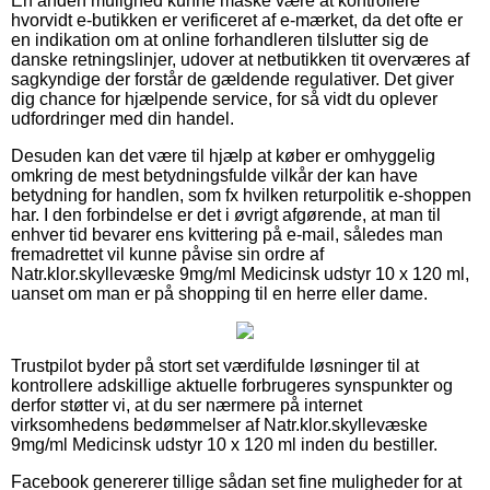
En anden mulighed kunne måske være at kontrollere
hvorvidt e-butikken er verificeret af e-mærket, da det ofte er
en indikation om at online forhandleren tilslutter sig de
danske retningslinjer, udover at netbutikken tit overværes af
sagkyndige der forstår de gældende regulativer. Det giver
dig chance for hjælpende service, for så vidt du oplever
udfordringer med din handel.
Desuden kan det være til hjælp at køber er omhyggelig
omkring de mest betydningsfulde vilkår der kan have
betydning for handlen, som fx hvilken returpolitik e-shoppen
har. I den forbindelse er det i øvrigt afgørende, at man til
enhver tid bevarer ens kvittering på e-mail, således man
fremadrettet vil kunne påvise sin ordre af
Natr.klor.skyllevæske 9mg/ml Medicinsk udstyr 10 x 120 ml,
uanset om man er på shopping til en herre eller dame.
Trustpilot byder på stort set værdifulde løsninger til at
kontrollere adskillige aktuelle forbrugeres synspunkter og
derfor støtter vi, at du ser nærmere på internet
virksomhedens bedømmelser af Natr.klor.skyllevæske
9mg/ml Medicinsk udstyr 10 x 120 ml inden du bestiller.
Facebook genererer tillige sådan set fine muligheder for at