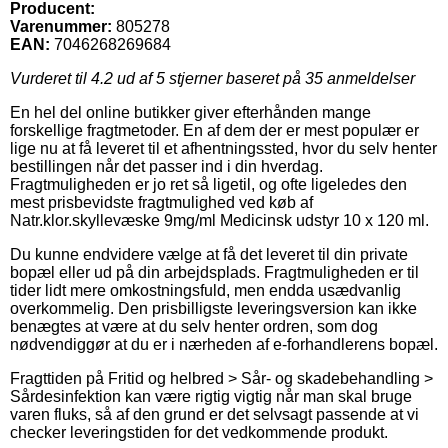
Producent:
Varenummer:
805278
EAN:
7046268269684
Vurderet til
4.2
ud af 5 stjerner baseret på
35
anmeldelser
En hel del online butikker giver efterhånden mange
forskellige fragtmetoder. En af dem der er mest populær er
lige nu at få leveret til et afhentningssted, hvor du selv henter
bestillingen når det passer ind i din hverdag.
Fragtmuligheden er jo ret så ligetil, og ofte ligeledes den
mest prisbevidste fragtmulighed ved køb af
Natr.klor.skyllevæske 9mg/ml Medicinsk udstyr 10 x 120 ml.
Du kunne endvidere vælge at få det leveret til din private
bopæl eller ud på din arbejdsplads. Fragtmuligheden er til
tider lidt mere omkostningsfuld, men endda usædvanlig
overkommelig. Den prisbilligste leveringsversion kan ikke
benægtes at være at du selv henter ordren, som dog
nødvendiggør at du er i nærheden af e-forhandlerens bopæl.
Fragttiden på Fritid og helbred > Sår- og skadebehandling >
Sårdesinfektion kan være rigtig vigtig når man skal bruge
varen fluks, så af den grund er det selvsagt passende at vi
checker leveringstiden for det vedkommende produkt.