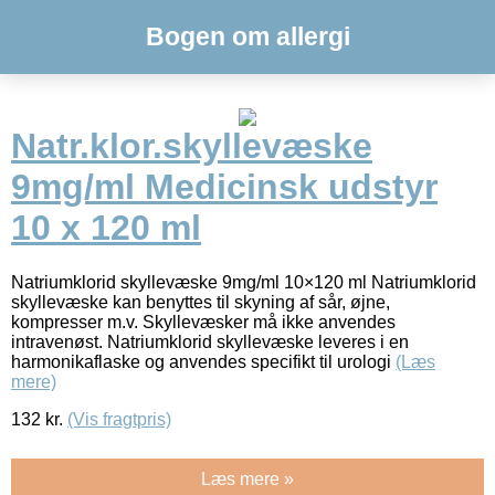
Bogen om allergi
Natr.klor.skyllevæske
9mg/ml Medicinsk udstyr
10 x 120 ml
Natriumklorid skyllevæske 9mg/ml 10×120 ml Natriumklorid
skyllevæske kan benyttes til skyning af sår, øjne,
kompresser m.v. Skyllevæsker må ikke anvendes
intravenøst. Natriumklorid skyllevæske leveres i en
harmonikaflaske og anvendes specifikt til urologi
(Læs
mere)
132
kr.
(Vis fragtpris)
Læs mere »