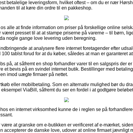
t betalelige leveringsform, hvilket oftest – om du er nær Hørsh
manden til at køre din ordre til en pakkeshop.
os alle at finde information om priser på forskellige online selsk
r været presset til at at stampe priserne på varerne – til børn, l
dda nogle gange love levering uden beregning.
indbringende at analysere flere internet foretagender efter uds
00 tablst forud for at du køber, således at man er garanteret at f
bs på, at såfremt en shop forhandler varer til en salgspris der er
e et bevis på en svindel internet butik. Bestillinger med betalin
 en imod uægte firmaer på nettet.
ortkøb eller mobilbetaling. Som en alternativ mulighed bør du dra
 eksempel ViaBill, såfremt du ser en fordel i at godtgøre beløbet 
 hos en internet virksomhed kunne de i reglen se på forhandler
essant.
r være at granske om e-butikken er verificeret af e-mærket, side
 accepterer de danske love, udover at online firmaet jævnligt m