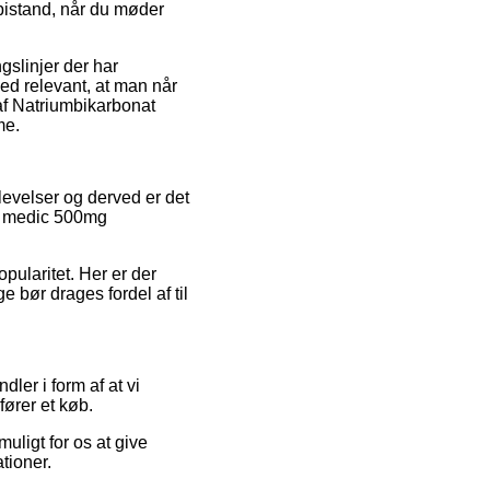
bistand, når du møder
slinjer der har
lmed relevant, at man når
 af Natriumbikarbonat
me.
levelser og derved er det
at medic 500mg
pularitet. Her er der
ge bør drages fordel af til
ler i form af at vi
fører et køb.
uligt for os at give
tioner.