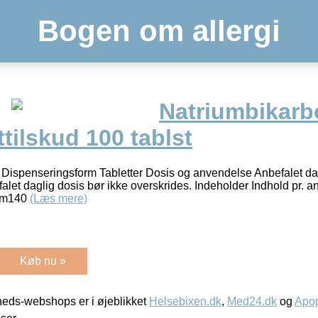
Bogen om allergi
Natriumbikarb
ilskud 100 tablst
 Dispenseringsform Tabletter Dosis og anvendelse Anbefalet dagl
falet daglig dosis bør ikke overskrides. Indeholder Indhold pr. a
ium140
(Læs mere)
Køb nu »
eds-webshops er i øjeblikket
Helsebixen.dk
,
Med24.dk
og
Apop