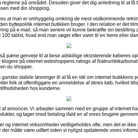
eglerne på området. Desuden giver det dig anledning til at få 
essen med din shopping.
es at man er omhyggelig omkring de mest vedkommende retning
den byttepolitik internet butikken bruger. I den relation er det ti
tering på e-mail, så man senere vil kunne bekræfte sin bestilling
100 tablst, hvad end man søger efter varer til en herre eller da
t så pæne genveje til at bese adskillige eksisterende køberes op
ver klogere på internet webshoppens ratings af Natriumbikarbon
nden du shopper.
nske stabile løsninger til at få en idé om internet butikkens po
yder folk at offentliggøre en anmeldelse af deres køb, hvilket tilli
f tilfredsheden hos kunderne.
 af annoncer. Vi arbejder sammen med en gruppe af internet hand
dukter, og tager imod betaling ifald en af vores brugere gennem
 og internet virksomheder vedligeholdes ofte, men det er ikke m
 der måtte være udført siden vi nyligst opdaterede vores informa