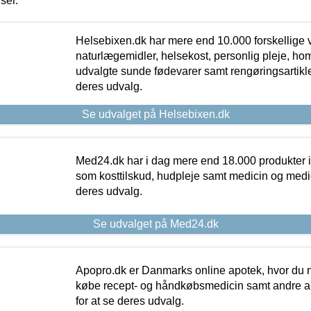
iser.
Helsebixen.dk har mere end 10.000 forskellige v
naturlægemidler, helsekost, personlig pleje, ho
udvalgte sunde fødevarer samt rengøringsartikler.
deres udvalg.
Se udvalget på Helsebixen.dk
Med24.dk har i dag mere end 18.000 produkter i
som kosttilskud, hudpleje samt medicin og medica
deres udvalg.
Se udvalget på Med24.dk
Apopro.dk er Danmarks online apotek, hvor du n
købe recept- og håndkøbsmedicin samt andre ap
for at se deres udvalg.