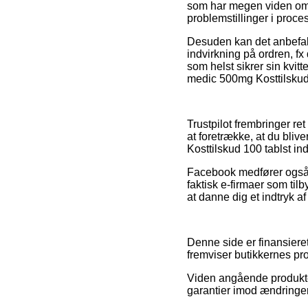
som har megen viden om r
problemstillinger i proc
Desuden kan det anbefal
indvirkning på ordren, fx 
som helst sikrer sin kvit
medic 500mg Kosttilskud 
Trustpilot frembringer re
at foretrække, at du bli
Kosttilskud 100 tablst i
Facebook medfører også ga
faktisk e-firmaer som tilb
at danne dig et indtryk a
Denne side er finansieret
fremviser butikkernes pro
Viden angående produkter
garantier imod ændringer