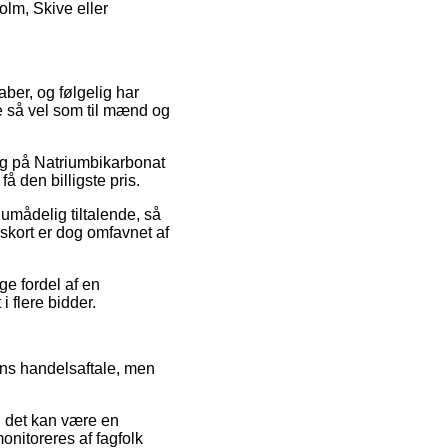
olm, Skive eller
aber, og følgelig har
ige så vel som til mænd og
alg på Natriumbikarbonat
å den billigste pris.
 umådelig tiltalende, så
gskort er dog omfavnet af
ge fordel af en
i flere bidder.
ens handelsaftale, men
n det kan være en
onitoreres af fagfolk