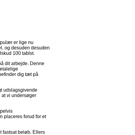
pulær er lige nu
pel, og desuden desuden
skud 100 tablst.
d på dit arbejde. Denne
etalelige
befinder dig tæt på
igt udslagsgivende
 at vi undersøger
pelvis
 placeres forud for et
t fastsat beløb. Ellers