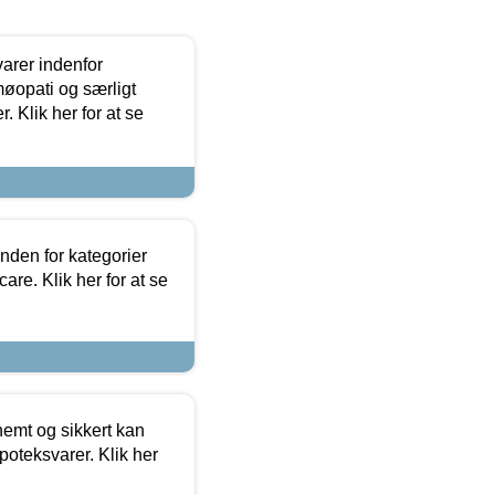
arer indenfor
møopati og særligt
 Klik her for at se
nden for kategorier
re. Klik her for at se
emt og sikkert kan
oteksvarer. Klik her