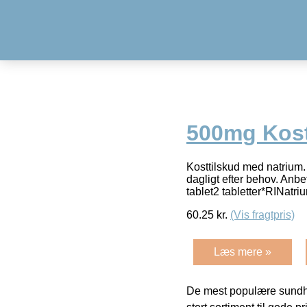
500mg Kostt
Kosttilskud med natrium.
dagligt efter behov. Anbe
tablet2 tabletter*RINatr
60.25
kr.
(Vis fragtpris)
Læs mere »
De mest populære sundh