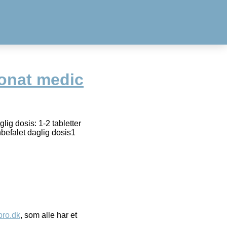
onat medic
ig dosis: 1-2 tabletter
nbefalet daglig dosis1
ro.dk
, som alle har et