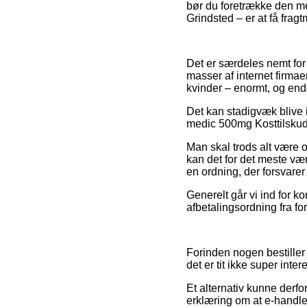
bør du foretrække den mes
Grindsted – er at få fragt
Det er særdeles nemt for 
masser af internet firmae
kvinder – enormt, og en
Det kan stadigvæk blive 
medic 500mg Kosttilskud 1
Man skal trods alt være o
kan det for det meste vær
en ordning, der forsvarer
Generelt går vi ind for k
afbetalingsordning fra for
Forinden nogen bestiller
det er tit ikke super inter
Et alternativ kunne derfo
erklæring om at e-handlen