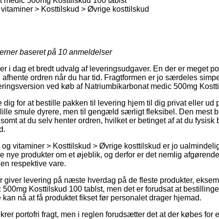
 medic 500mg Kosttilskud 100 tablst
vitaminer > Kosttilskud > Øvrige kosttilskud
jerner baseret på
10
anmeldelser
er i dag et bredt udvalg af leveringsudgaver. En der er meget po
afhente ordren når du har tid. Fragtformen er jo særdeles sim
eringsversion ved køb af Natriumbikarbonat medic 500mg Kosttil
dig for at bestille pakken til levering hjem til dig privat eller u
lille smule dyrere, men til gengæld særligt fleksibel. Den mest b
omt at du selv henter ordren, hvilket er betinget af at du fysisk 
d.
 og vitaminer > Kosttilskud > Øvrige kosttilskud er jo ualmindel
 nye produkter om et øjeblik, og derfor er det nemlig afgørende
den respektive vare.
r giver levering på næste hverdag på de fleste produkter, eksem
00mg Kosttilskud 100 tablst, men det er forudsat at bestillingen
e kan nå at få produktet fikset før personalet drager hjemad.
rer portofri fragt, men i reglen forudsætter det at der købes for e