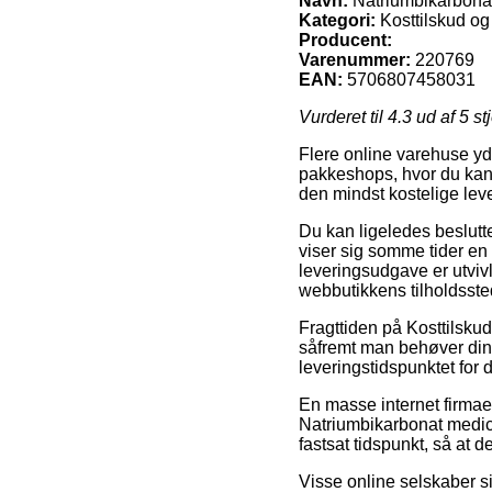
Navn:
Natriumbikarbonat
Kategori:
Kosttilskud og 
Producent:
Varenummer:
220769
EAN:
5706807458031
Vurderet til
4.3
ud af 5 st
Flere online varehuse yd
pakkeshops, hvor du kan 
den mindst kostelige lev
Du kan ligeledes beslutte 
viser sig somme tider en 
leveringsudgave er utvivls
webbutikkens tilholdsste
Fragttiden på Kosttilskud
såfremt man behøver dine
leveringstidspunktet for 
En masse internet firmae
Natriumbikarbonat medic 5
fastsat tidspunkt, så at d
Visse online selskaber sik