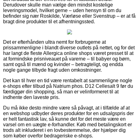
Derudover skulle man vælge den mindst kostelige
leveringsmodel, hvilket gerne – uden hensyn til om du
befinder sig nær Roskilde, Værløse eller Svenstrup – er at få
bragt dine produkter til et afhentningssted.
Det er efterhånden ultra nemt for forbrugerne at
prissammenligne i blandt diverse outlets på nettet, og for det
har langt de fleste Allergica online shops været presset til at
at formindske prisniveauet på varerne – til babyer og børn,
samt også til mænd og kvinder – betragteligt, og endda
nogle gange tilbyde fragt uden omkostninger.
Det kan til hver en tid være rentabelt at sammenligne nogle
e-shops efter tilbud på Natrium phos. D12 Cellesalt 9 før du
færdiggør din shopping, så man er velinformeret til at
indhente den laveste pris.
Du må ikke desto mindre være så påvagt, at i tilfælde af at
en webshop udbyder deres produkter for en udsalgspris der
er helt fantastisk lav, så kunne det for det meste være en
varsel om en uægte e-forhandler. Køb med betalingskort er
trods alt inkluderet i en lovbestemmelse, der hjælper dig
som køber overfor bedrageriske e-shops.