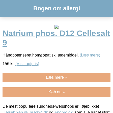
Bogen om allergi
Natrium phos. D12 Cellesalt
9
Håndpotenseret homøopatisk lægemiddel.
(Læs mere)
156
kr.
(Vis fragtpris)
Læs mere »
Køb nu »
De mest populære sundheds-webshops er i øjeblikket
Helsebixen.dk
,
Med24.dk
og
Apopro.dk
, som alle har et stort