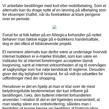
Vi anbefaler bestillinger med kort eller mobilbetaling. Som et
alternativ kan du drage nytte af en løsning på afbetaling som
for eksempel ViaBill, når du foretrækker at klare pengene
over en periode.
Forud for at folk køber på en Allergica forhandler på nettet
behøver man faktisk kigge på e-butikkens handelsaftale,
dog er det oftest et tidskrævende projekt.
Et nemmere alternativ kan derfor være at undersøge hvorvidt
internet butikken er e-mærke tilsluttet, som kan være en
indikator for at internet forretningen accepterer dansk
lovgivning, samt at internet virksomheden af og til overvåges
af sagkyndige som har nøje kendskab til reglerne. Desuden
giver det dig lejlighed til bistand, for så vidt du udsættes for
udfordringer med din shopping.
Herudover er det en hjælp at man er klar over de mest
betydningsfulde bestemmelser der kan influere på
bestillingen, f.eks. den bytteret internet forhandleren
anvender. I relation til det er det ligeledes essesentielt, at
man stadig sikrer ens ordrekvittering, således man i
fremtiden vil kunne bevise sin bestilling af Natrium phos.