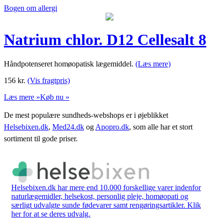
Bogen om allergi
Natrium chlor. D12 Cellesalt 8
Håndpotenseret homøopatisk lægemiddel.
(Læs mere)
156
kr.
(Vis fragtpris)
Læs mere »
Køb nu »
De mest populære sundheds-webshops er i øjeblikket
Helsebixen.dk
,
Med24.dk
og
Apopro.dk
, som alle har et stort
sortiment til gode priser.
Helsebixen.dk har mere end 10.000 forskellige varer indenfor
naturlægemidler, helsekost, personlig pleje, homøopati og
særligt udvalgte sunde fødevarer samt rengøringsartikler. Klik
her for at se deres udvalg.