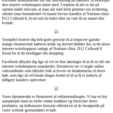
relevante bestemmelser der har indvirkning på handlen, til eksempel
den returret webshoppen kører med. I relation til det er det på
samme måde relevant, at man når som helst gemmer ens kvittering,
således man fremadrettet vil kunne bevise handlen af Natrium chlor.
D12 Cellesalt 8, hvad end du leder efter en vare til en mand eller
kvinde.
Trustpilot forærer dig helt gode genveje til at inspicere ganske
mange eksisterende køberes kritik og derved tilrådes det, at du læser
internet webshoppens ratings af Natrium chlor. D12 Cellesalt 8
forud for at du færdiggør din shopping.
Facebook tilbyder dig lige så vel ret fine løsninger til at få en idé om
internet webshoppens popularitet. Derudover ser vi nogle online
virksomheder som tilbyder folk at levere en bedømmelse af deres
køb, som lige så vel burde drages fordel af til at få et indtryk af
tidligere kunders oplevelser.
Vores hjemmeside er finansieret af reklameindtægter. Vi har et fast
samarbejde med en stribe online butikker og fremviser deres
produkter, og indkasserer honorar såfremt en af de besøgende på
vores website gennemfører et køb.