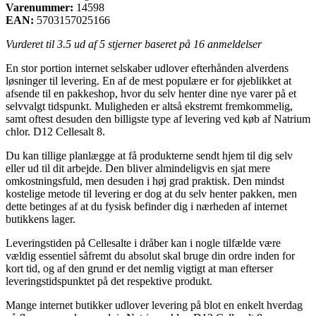
Varenummer:
14598
EAN:
5703157025166
Vurderet til
3.5
ud af 5 stjerner baseret på
16
anmeldelser
En stor portion internet selskaber udlover efterhånden alverdens
løsninger til levering. En af de mest populære er for øjeblikket at
afsende til en pakkeshop, hvor du selv henter dine nye varer på et
selvvalgt tidspunkt. Muligheden er altså ekstremt fremkommelig,
samt oftest desuden den billigste type af levering ved køb af Natrium
chlor. D12 Cellesalt 8.
Du kan tillige planlægge at få produkterne sendt hjem til dig selv
eller ud til dit arbejde. Den bliver almindeligvis en sjat mere
omkostningsfuld, men desuden i høj grad praktisk. Den mindst
kostelige metode til levering er dog at du selv henter pakken, men
dette betinges af at du fysisk befinder dig i nærheden af internet
butikkens lager.
Leveringstiden på Cellesalte i dråber kan i nogle tilfælde være
vældig essentiel såfremt du absolut skal bruge din ordre inden for
kort tid, og af den grund er det nemlig vigtigt at man efterser
leveringstidspunktet på det respektive produkt.
Mange internet butikker udlover levering på blot en enkelt hverdag