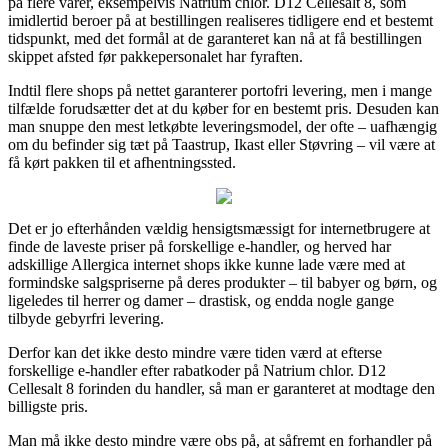
på flere varer, eksempelvis Natrium chlor. D12 Cellesalt 8, som
imidlertid beroer på at bestillingen realiseres tidligere end et bestemt
tidspunkt, med det formål at de garanteret kan nå at få bestillingen
skippet afsted før pakkepersonalet har fyraften.
Indtil flere shops på nettet garanterer portofri levering, men i mange
tilfælde forudsætter det at du køber for en bestemt pris. Desuden kan
man snuppe den mest letkøbte leveringsmodel, der ofte – uafhængig
om du befinder sig tæt på Taastrup, Ikast eller Støvring – vil være at
få kørt pakken til et afhentningssted.
Det er jo efterhånden vældig hensigtsmæssigt for internetbrugere at
finde de laveste priser på forskellige e-handler, og herved har
adskillige Allergica internet shops ikke kunne lade være med at
formindske salgspriserne på deres produkter – til babyer og børn, og
ligeledes til herrer og damer – drastisk, og endda nogle gange
tilbyde gebyrfri levering.
Derfor kan det ikke desto mindre være tiden værd at efterse
forskellige e-handler efter rabatkoder på Natrium chlor. D12
Cellesalt 8 forinden du handler, så man er garanteret at modtage den
billigste pris.
Man må ikke desto mindre være obs på, at såfremt en forhandler på