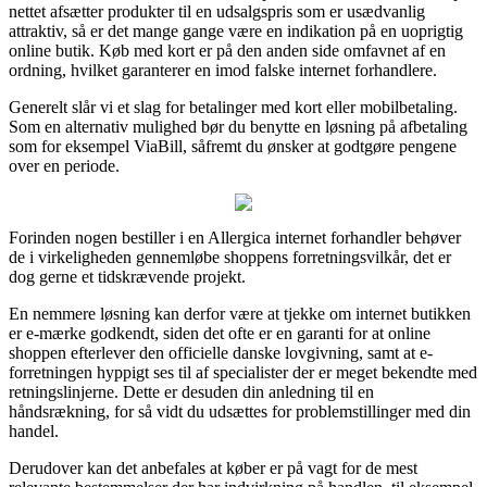
nettet afsætter produkter til en udsalgspris som er usædvanlig
attraktiv, så er det mange gange være en indikation på en uoprigtig
online butik. Køb med kort er på den anden side omfavnet af en
ordning, hvilket garanterer en imod falske internet forhandlere.
Generelt slår vi et slag for betalinger med kort eller mobilbetaling.
Som en alternativ mulighed bør du benytte en løsning på afbetaling
som for eksempel ViaBill, såfremt du ønsker at godtgøre pengene
over en periode.
Forinden nogen bestiller i en Allergica internet forhandler behøver
de i virkeligheden gennemløbe shoppens forretningsvilkår, det er
dog gerne et tidskrævende projekt.
En nemmere løsning kan derfor være at tjekke om internet butikken
er e-mærke godkendt, siden det ofte er en garanti for at online
shoppen efterlever den officielle danske lovgivning, samt at e-
forretningen hyppigt ses til af specialister der er meget bekendte med
retningslinjerne. Dette er desuden din anledning til en
håndsrækning, for så vidt du udsættes for problemstillinger med din
handel.
Derudover kan det anbefales at køber er på vagt for de mest