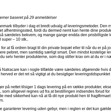
jerner baseret på
29
anmeldelser
nmark tilbyder i dag et bredt udvalg af leveringsmetoder. Den m
til et afhentningssted, fordi du dermed nemt kan hente dine produk
ltså særdeles bekvem, og mange gange endda den prisbilligste 
 super – 10 stk..
g for at få ordren bragt til din private bopæl eller til når du er p
 mere pebret, men samtidig særligt smart. Den mindst kostelige le
t du selv henter produkterne, som dog stiller krav om at du er i n
Natracare kan i nogle tilfælde være særdeles afgørende hvis du
 herved er det ret så vigtigt at du besigtiger leveringstidspunk
ger på nettet tilsiger 1 dags levering på en række produkter, eks
., som alligevel regnes ud fra at bestillingen indsendes forud for
e med sikkerhed kan nå at få dit nye produkt hen til fragtfirmaet 
m.
e garanterer levering uden gebyr, men i reglen er det kun gælden