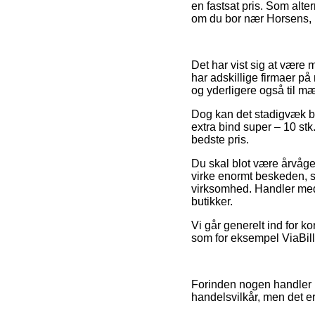
en fastsat pris. Som alt
om du bor nær Horsens, N
Det har vist sig at være 
har adskillige firmaer på
og yderligere også til m
Dog kan det stadigvæk bliv
extra bind super – 10 stk
bedste pris.
Du skal blot være årvåge
virke enormt beskeden, s
virksomhed. Handler med 
butikker.
Vi går generelt ind for k
som for eksempel ViaBill,
Forinden nogen handler i
handelsvilkår, men det e