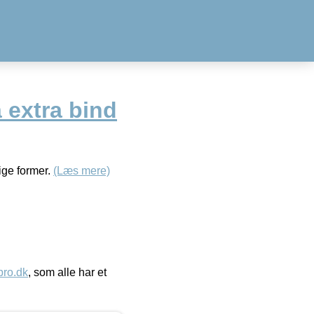
a extra bind
ige former.
(Læs mere)
ro.dk
, som alle har et