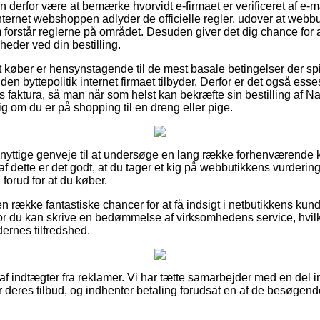
 derfor være at bemærke hvorvidt e-firmaet er verificeret af e-
internet webshoppen adlyder de officielle regler, udover at webb
orstår reglerne på området. Desuden giver det dig chance for at
heder ved din bestilling.
at køber er hensynstagende til de mest basale betingelser der spi
en byttepolitik internet firmaet tilbyder. Derfor er det også esse
faktura, så man når som helst kan bekræfte sin bestilling af Nat
g om du er på shopping til en dreng eller pige.
tivt nyttige genveje til at undersøge en lang række forhenværend
f dette er det godt, at du tager et kig på webbutikkens vurdering
 forud for at du køber.
en række fantastiske chancer for at få indsigt i netbutikkens kund
r du kan skrive en bedømmelse af virksomhedens service, hvilk
ernes tilfredshed.
 af indtægter fra reklamer. Vi har tætte samarbejder med en del 
er deres tilbud, og indhenter betaling forudsat en af de besøge