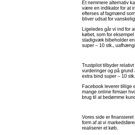
Et nemmere alternativ kan
være en indikator for at 
efterses af fagmænd som f
bliver udsat for vanskelig
Ligeledes går vi ind for 
købet, som for eksempel d
stadigvæk bibeholder ens 
super – 10 stk., uafhængi
Trustpilot tilbyder rela
vurderinger og på grund a
extra bind super – 10 stk.
Facebook leverer tillige 
mange online firmaer hvo
brug til at bedømme kund
Vores side er finansieret
form af at vi markedsfør
realiserer et køb.