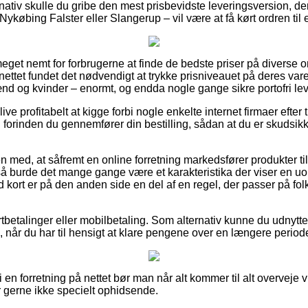
ernativ skulle du gribe den mest prisbevidste leveringsversion, 
ykøbing Falster eller Slangerup – vil være at få kørt ordren til
meget nemt for forbrugerne at finde de bedste priser på diverse 
 nettet fundet det nødvendigt at trykke prisniveauet på deres varer
ænd og kvinder – enormt, og endda nogle gange sikre portofri lev
e profitabelt at kigge forbi nogle enkelte internet firmaer efter 
. forinden du gennemfører din bestilling, sådan at du er skudsik
n med, at såfremt en online forretning markedsfører produkter ti
å burde det mange gange være et karakteristika der viser en uop
kort er på den anden side en del af en regel, der passer på folk
ortbetalinger eller mobilbetaling. Som alternativ kunne du udnytt
 når du har til hensigt at klare pengene over en længere period
 en forretning på nettet bør man når alt kommer til alt overveje
r gerne ikke specielt ophidsende.