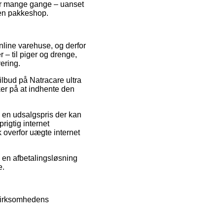
der mange gange – uanset
 en pakkeshop.
online varehuse, og derfor
 – til piger og drenge,
ering.
tilbud på Natracare ultra
ker på at indhente den
l en udsalgspris der kan
rigtig internet
 overfor uægte internet
e en afbetalingsløsning
e.
 virksomhedens