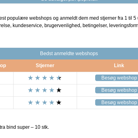
t populære webshops og anmeldt dem med stjerner fra 1 til 5 ud
rrelse, kundeservice, brugervenlighed, betingelser, leveringsfor
Bedst anmeldte webshops
op
Stjerner
Link
Besøg webshop
Besøg webshop
Besøg webshop
tra bind super – 10 stk.