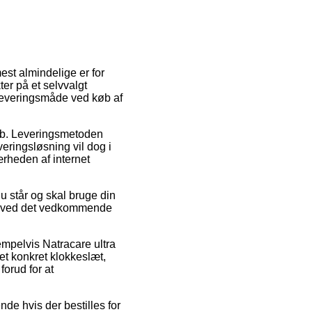
est almindelige er for
ter på et selvvalgt
leveringsmåde ved køb af
å job. Leveringsmetoden
veringsløsning vil dog i
ærheden af internet
 står og skal bruge din
tet ved det vedkommende
empelvis Natracare ultra
 et konkret klokkeslæt,
forud for at
de hvis der bestilles for