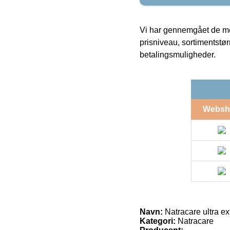
Vi har gennemgået de mes
prisniveau, sortimentstø
betalingsmuligheder.
Websh
Navn:
Natracare ultra ex
Kategori:
Natracare