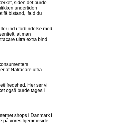
mærket, siden det burde
utikken undertiden
 få bistand, ifald du
ller ind i forbindelse med
sentielt, at man
racare ultra extra bind
e konsumenters
er af Natracare ultra
etilfredshed. Her ser vi
et også burde tages i
internet shops i Danmark i
nde på vores hjemmeside