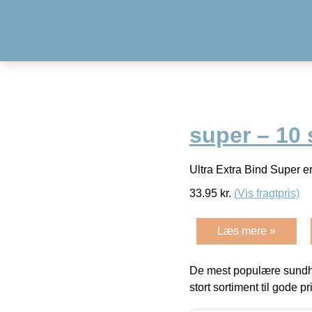
super – 10 
Ultra Extra Bind Super e
33.95
kr.
(Vis fragtpris)
Læs mere »
De mest populære sundh
stort sortiment til gode pr