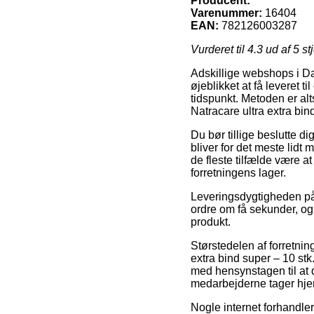
Producent:
Varenummer:
16404
EAN:
782126003287
Vurderet til
4.3
ud af 5 st
Adskillige webshops i Da
øjeblikket at få leveret 
tidspunkt. Metoden er a
Natracare ultra extra bind
Du bør tillige beslutte di
bliver for det meste lidt
de fleste tilfælde være a
forretningens lager.
Leveringsdygtigheden på 
ordre om få sekunder, og
produkt.
Størstedelen af forretnin
extra bind super – 10 stk
med hensynstagen til at d
medarbejderne tager hje
Nogle internet forhandler