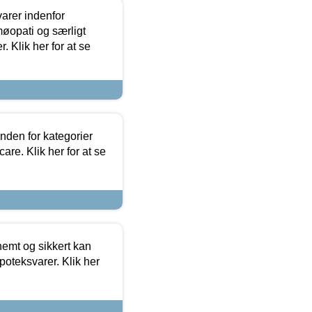
arer indenfor
møopati og særligt
 Klik her for at se
nden for kategorier
re. Klik her for at se
emt og sikkert kan
oteksvarer. Klik her