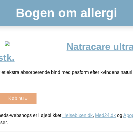
Bogen om allergi
Natracare ultr
stk.
r et ekstra absorberende bind med pasform efter kvindens naturl
Køb nu »
eds-webshops er i øjeblikket
Helsebixen.dk
,
Med24.dk
og
Apop
iser.