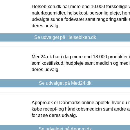
Helsebixen.dk har mere end 10.000 forskellige v
naturlægemidler, helsekost, personlig pleje, ho
udvalgte sunde fødevarer samt rengøringsartikler.
deres udvalg.
Se udvalget på Helsebixen.dk
Med24.dk har i dag mere end 18.000 produkter i
som kosttilskud, hudpleje samt medicin og medica
deres udvalg.
Se udvalget på Med24.dk
Apopro.dk er Danmarks online apotek, hvor du n
købe recept- og håndkøbsmedicin samt andre ap
for at se deres udvalg.
Se udvalget på Apopro.dk