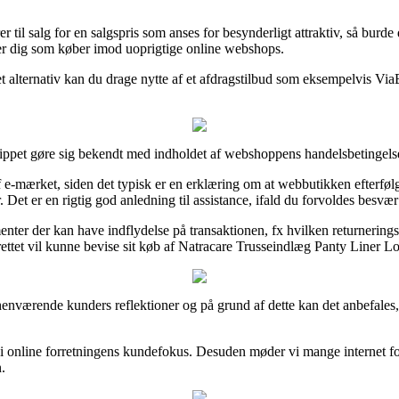
er til salg for en salgspris som anses for besynderligt attraktiv, så bu
lper dig som køber imod uoprigtige online webshops.
t alternativ kan du drage nytte af et afdragstilbud som eksempelvis ViaB
ippet gøre sig bekendt med indholdet af webshoppens handelsbetingelser
-mærket, siden det typisk er en erklæring om at webbutikken efterfølger
 er en rigtig god anledning til assistance, ifald du forvoldes besvær
nter der kan have indflydelse på transaktionen, fx hvilken returneringsre
ttet vil kunne bevise sit køb af Natracare Trusseindlæg Panty Liner Lon
forhenværende kunders reflektioner og på grund af dette kan det anbefale
d i online forretningens kundefokus. Desuden møder vi mange internet fo
.