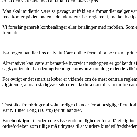
er på den sikre side med at få fat i den laveste pris.
Man skal imidlertid være så påvagt, at ifald en e-forhandler sælger var
med kort er på den anden side inkluderet i et reglement, hvilket hjæ
Vi foreslår generelt kortbetalinger eller betalinger med mobilen. Som e
fremtiden.
Før nogen handler hos en NatraCare online forretning bør man i princ
Alternativet kan være at bemærke hvorvidt netshoppen er godkendt af e
sagkyndige der har den nødvendige knowhow om de gældende vilkår. Det
For øvrigt er det smart at køber er vidende om de mest centrale regleme
afgørende, at man stadigvæk sikrer ens faktura e-mail, så man fremadre
Trustpilot frembringer absolut ærlige chancer for at besigtige flere 
Panty Liner Long (16 stk) før du handler.
Facebook fører til ydermere visse gode muligheder for at få et kig in
ordreforløbet, som tillige må udnyttes til at vurdere kundetilfredsheden