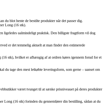
 du blot hente de bestilte produkter når det passer dig.
ner Long (16 stk).
men ligeledes ualmindeligt praktisk. Den billigste fragtform vil dog
rved er det temmelig aktuelt at man finder den estimerede
16 stk), hvilket er afhængig af at ordren køres igennem forud for et
s skal du tage den mest letkøbte leveringsform, som gerne – uanset om
 webbutikker været tvunget til at sænke prisniveauet på deres produkter
Liner Long (16 stk) forinden du gennemfører din bestilling, sådan at du