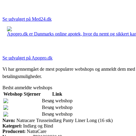
Se udvalget på Med24.dk
Apopro.dk er Danmarks online apotek, hvor du nemt og sikkert kan 
Se udvalget på Apopro.dk
Vi har gennemgået de mest populære webshops og anmeldt dem med stjern
betalingsmuligheder.
Bedst anmeldte webshops
Webshop
Stjerner
Link
Besøg webshop
Besøg webshop
Besøg webshop
Navn:
Natracare Trusseindlæg Panty Liner Long (16 stk)
Kategori:
Indlæg og Bind
Producent:
NatraCare