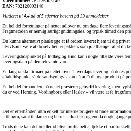
Varenummer:
782126003140
EAN:
782126003140
Vurderet til
4.4
ud af 5 stjerner baseret på
39
anmeldelser
En hel del forretninger på nettet udlover nu om dage flere leveringsm
Fragtmetoden er nemlig særligt gnidningsløs, og typisk tilmed den pri
Du kunne alternativt planlægge at få ordren leveret hjem til dig privat 
utvivlsomt være at du selv henter pakken, som jo afhænger af at du be
Leveringstidspunktet på Indlæg og Bind kan i nogle tilfælde være te
leveringsdato på den relevante vare.
En lang række firmaer på nettet lover 1 hverdags levering på deres p
aftalt tidspunkt, så de sandsynligvis kan nå at få dit nye produkt på po
En hel del forhandlere på nettet præsterer gebyrfri levering, men typi
du er ved Herning, Vordingborg eller Haslev – vil være at få fragtfirmae
Det er efterhånden ultra enkelt for internetbrugere at finde informatio
– til børn, samt til damer og herrer – drastisk, og endda nogle gange p
Trods dette kan det imidlertid blive profitabelt at tjekke et par forsk