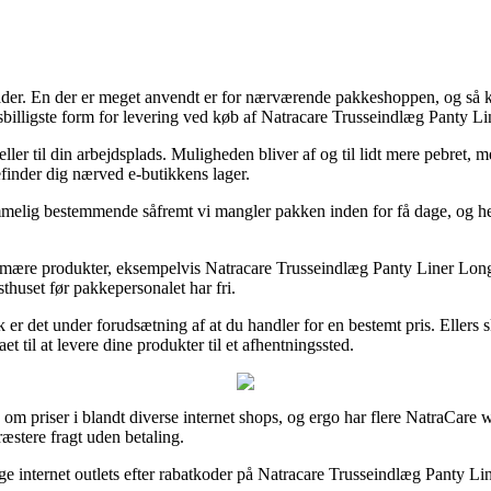
åder. En der er meget anvendt er for nærværende pakkeshoppen, og så kan
sbilligste form for levering ved køb af Natracare Trusseindlæg Panty Li
eller til din arbejdsplads. Muligheden bliver af og til lidt mere pebret, 
finder dig nærved e-butikkens lager.
mmelig bestemmende såfremt vi mangler pakken inden for få dage, og he
rimære produkter, eksempelvis Natracare Trusseindlæg Panty Liner Long (
sthuset før pakkepersonalet har fri.
sk er det under forudsætning af at du handler for en bestemt pris. Eller
t til at levere dine produkter til et afhentningssted.
n om priser i blandt diverse internet shops, og ergo har flere NatraCare
ræstere fragt uden betaling.
ellige internet outlets efter rabatkoder på Natracare Trusseindlæg Panty 