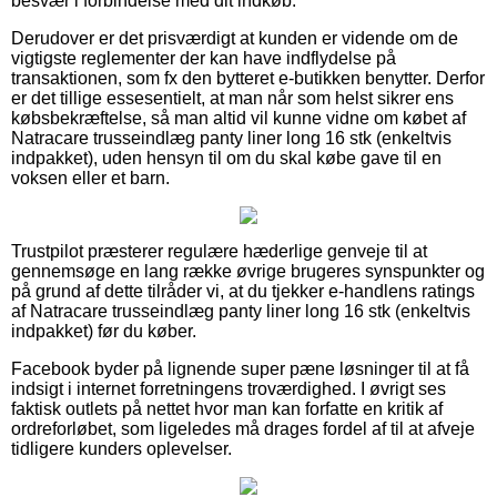
besvær i forbindelse med dit indkøb.
Derudover er det prisværdigt at kunden er vidende om de
vigtigste reglementer der kan have indflydelse på
transaktionen, som fx den bytteret e-butikken benytter. Derfor
er det tillige essesentielt, at man når som helst sikrer ens
købsbekræftelse, så man altid vil kunne vidne om købet af
Natracare trusseindlæg panty liner long 16 stk (enkeltvis
indpakket), uden hensyn til om du skal købe gave til en
voksen eller et barn.
Trustpilot præsterer regulære hæderlige genveje til at
gennemsøge en lang række øvrige brugeres synspunkter og
på grund af dette tilråder vi, at du tjekker e-handlens ratings
af Natracare trusseindlæg panty liner long 16 stk (enkeltvis
indpakket) før du køber.
Facebook byder på lignende super pæne løsninger til at få
indsigt i internet forretningens troværdighed. I øvrigt ses
faktisk outlets på nettet hvor man kan forfatte en kritik af
ordreforløbet, som ligeledes må drages fordel af til at afveje
tidligere kunders oplevelser.