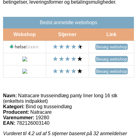
betingelser, leveringsformer og betalingsmuligheder.
Bedst anmeldte webshops
Webshop
Stjerner
Link
Besøg webshop
Besøg webshop
Besøg webshop
Navn:
Natracare trusseindlæg panty liner long 16 stk
(enkeltvis indpakket)
Kategori:
Bind og trusseindlæg
Producent:
Natracare
Varenummer:
19280
EAN:
782126003140
Vurderet til
4.2
ud af 5 stjerner baseret på
32
anmeldelser