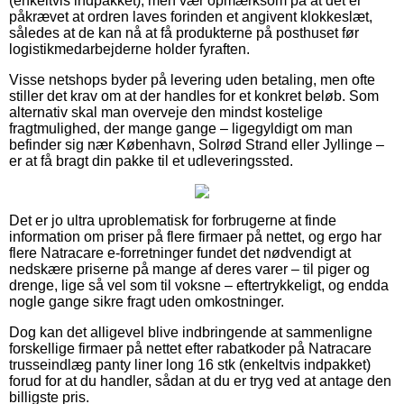
(enkeltvis indpakket), men vær opmærksom på at det er
påkrævet at ordren laves forinden et angivent klokkeslæt,
således at de kan nå at få produkterne på posthuset før
logistikmedarbejderne holder fyraften.
Visse netshops byder på levering uden betaling, men ofte
stiller det krav om at der handles for et konkret beløb. Som
alternativ skal man overveje den mindst kostelige
fragtmulighed, der mange gange – ligegyldigt om man
befinder sig nær København, Solrød Strand eller Jyllinge –
er at få bragt din pakke til et udleveringssted.
Det er jo ultra uproblematisk for forbrugerne at finde
information om priser på flere firmaer på nettet, og ergo har
flere Natracare e-forretninger fundet det nødvendigt at
nedskære priserne på mange af deres varer – til piger og
drenge, lige så vel som til voksne – eftertrykkeligt, og endda
nogle gange sikre fragt uden omkostninger.
Dog kan det alligevel blive indbringende at sammenligne
forskellige firmaer på nettet efter rabatkoder på Natracare
trusseindlæg panty liner long 16 stk (enkeltvis indpakket)
forud for at du handler, sådan at du er tryg ved at antage den
billigste pris.