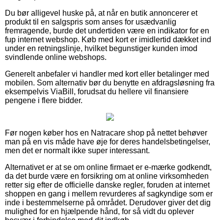
Du bør alligevel huske på, at når en butik annoncerer et
produkt til en salgspris som anses for usædvanlig
fremragende, burde det undertiden være en indikator for en
fup internet webshop. Køb med kort er imidlertid dækket ind
under en retningslinje, hvilket begunstiger kunden imod
svindlende online webshops.
Generelt anbefaler vi handler med kort eller betalinger med
mobilen. Som alternativ bør du benytte en afdragsløsning fra
eksempelvis ViaBill, forudsat du hellere vil finansiere
pengene i flere bidder.
Før nogen køber hos en Natracare shop på nettet behøver
man på en vis måde have øje for deres handelsbetingelser,
men det er normalt ikke super interessant.
Alternativet er at se om online firmaet er e-mærke godkendt,
da det burde være en forsikring om at online virksomheden
retter sig efter de officielle danske regler, foruden at internet
shoppen en gang i mellem revurderes af sagkyndige som er
inde i bestemmelserne på området. Derudover giver det dig
mulighed for en hjælpende hånd, for så vidt du oplever