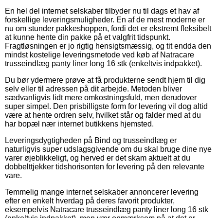
En hel del internet selskaber tilbyder nu til dags et hav af
forskellige leveringsmuligheder. En af de mest moderne er
nu om stunder pakkeshoppen, fordi det er ekstremt fleksibelt
at kunne hente din pakke på et valgfrit tidspunkt.
Fragtløsningen er jo rigtig hensigtsmæssig, og tit endda den
mindst kostelige leveringsmetode ved køb af Natracare
trusseindlæg panty liner long 16 stk (enkeltvis indpakket).
Du bør ydermere prøve at få produkterne sendt hjem til dig
selv eller til adressen på dit arbejde. Metoden bliver
sædvanligvis lidt mere omkostningsfuld, men derudover
super simpel. Den prisbilligste form for levering vil dog altid
være at hente ordren selv, hvilket står og falder med at du
har bopæl nær internet butikkens hjemsted.
Leveringsdygtigheden på Bind og trusseindlæg er
naturligvis super udslagsgivende om du skal bruge dine nye
varer øjeblikkeligt, og herved er det skam aktuelt at du
dobbelttjekker tidshorisonten for levering på den relevante
vare.
Temmelig mange internet selskaber annoncerer levering
efter en enkelt hverdag på deres favorit produkter,
eksempelvis Natracare trusseindlæg panty liner long 16 stk