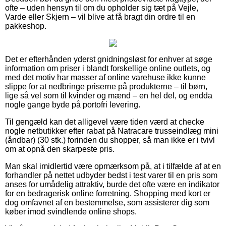
ofte – uden hensyn til om du opholder sig tæt på Vejle,
Varde eller Skjern – vil blive at få bragt din ordre til en
pakkeshop.
Det er efterhånden yderst gnidningsløst for enhver at søge
information om priser i blandt forskellige online outlets, og
med det motiv har masser af online varehuse ikke kunne
slippe for at nedbringe priserne på produkterne – til børn,
lige så vel som til kvinder og mænd – en hel del, og endda
nogle gange byde på portofri levering.
Til gengæld kan det alligevel være tiden værd at checke
nogle netbutikker efter rabat på Natracare trusseindlæg mini
(åndbar) (30 stk.) forinden du shopper, så man ikke er i tvivl
om at opnå den skarpeste pris.
Man skal imidlertid være opmærksom på, at i tilfælde af at en
forhandler på nettet udbyder bedst i test varer til en pris som
anses for umådelig attraktiv, burde det ofte være en indikator
for en bedragerisk online forretning. Shopping med kort er
dog omfavnet af en bestemmelse, som assisterer dig som
køber imod svindlende online shops.