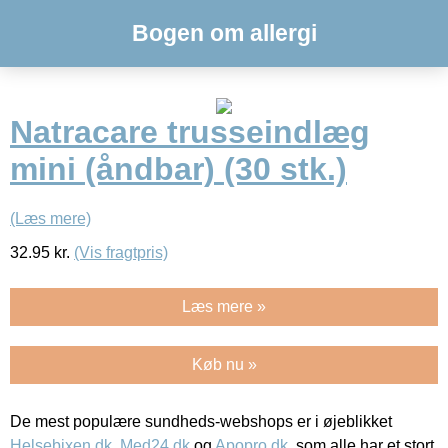
Bogen om allergi
Natracare trusseindlæg
mini (åndbar) (30 stk.)
(Læs mere)
32.95
kr.
(Vis fragtpris)
Læs mere »
Køb nu »
De mest populære sundheds-webshops er i øjeblikket
Helsebixen.dk
,
Med24.dk
og
Apopro.dk
, som alle har et stort