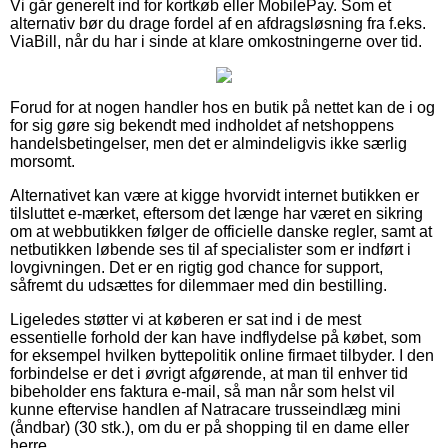
Vi går generelt ind for kortkøb eller MobilePay. Som et
alternativ bør du drage fordel af en afdragsløsning fra f.eks.
ViaBill, når du har i sinde at klare omkostningerne over tid.
Forud for at nogen handler hos en butik på nettet kan de i og
for sig gøre sig bekendt med indholdet af netshoppens
handelsbetingelser, men det er almindeligvis ikke særlig
morsomt.
Alternativet kan være at kigge hvorvidt internet butikken er
tilsluttet e-mærket, eftersom det længe har været en sikring
om at webbutikken følger de officielle danske regler, samt at
netbutikken løbende ses til af specialister som er indført i
lovgivningen. Det er en rigtig god chance for support,
såfremt du udsættes for dilemmaer med din bestilling.
Ligeledes støtter vi at køberen er sat ind i de mest
essentielle forhold der kan have indflydelse på købet, som
for eksempel hvilken byttepolitik online firmaet tilbyder. I den
forbindelse er det i øvrigt afgørende, at man til enhver tid
bibeholder ens faktura e-mail, så man når som helst vil
kunne eftervise handlen af Natracare trusseindlæg mini
(åndbar) (30 stk.), om du er på shopping til en dame eller
herre.