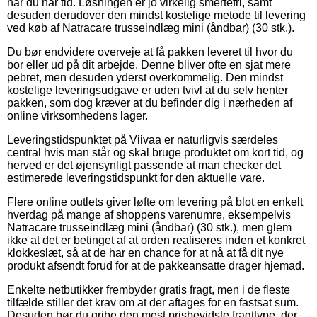
når du har tid. Løsningen er jo virkelig smertefri, samt
desuden derudover den mindst kostelige metode til levering
ved køb af Natracare trusseindlæg mini (åndbar) (30 stk.).
Du bør endvidere overveje at få pakken leveret til hvor du
bor eller ud på dit arbejde. Denne bliver ofte en sjat mere
pebret, men desuden yderst overkommelig. Den mindst
kostelige leveringsudgave er uden tvivl at du selv henter
pakken, som dog kræver at du befinder dig i nærheden af
online virksomhedens lager.
Leveringstidspunktet på Viivaa er naturligvis særdeles
central hvis man står og skal bruge produktet om kort tid, og
herved er det øjensynligt passende at man checker det
estimerede leveringstidspunkt for den aktuelle vare.
Flere online outlets giver løfte om levering på blot en enkelt
hverdag på mange af shoppens varenumre, eksempelvis
Natracare trusseindlæg mini (åndbar) (30 stk.), men glem
ikke at det er betinget af at orden realiseres inden et konkret
klokkeslæt, så at de har en chance for at nå at få dit nye
produkt afsendt forud for at de pakkeansatte drager hjemad.
Enkelte netbutikker frembyder gratis fragt, men i de fleste
tilfælde stiller det krav om at der aftages for en fastsat sum.
Desuden bør du gribe den mest prisbevidste fragttype, der