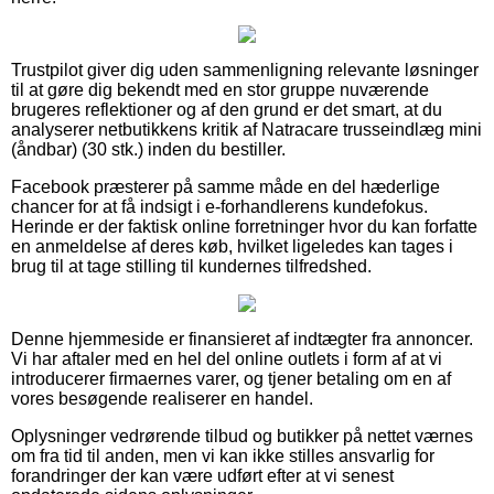
Trustpilot giver dig uden sammenligning relevante løsninger
til at gøre dig bekendt med en stor gruppe nuværende
brugeres reflektioner og af den grund er det smart, at du
analyserer netbutikkens kritik af Natracare trusseindlæg mini
(åndbar) (30 stk.) inden du bestiller.
Facebook præsterer på samme måde en del hæderlige
chancer for at få indsigt i e-forhandlerens kundefokus.
Herinde er der faktisk online forretninger hvor du kan forfatte
en anmeldelse af deres køb, hvilket ligeledes kan tages i
brug til at tage stilling til kundernes tilfredshed.
Denne hjemmeside er finansieret af indtægter fra annoncer.
Vi har aftaler med en hel del online outlets i form af at vi
introducerer firmaernes varer, og tjener betaling om en af
vores besøgende realiserer en handel.
Oplysninger vedrørende tilbud og butikker på nettet værnes
om fra tid til anden, men vi kan ikke stilles ansvarlig for
forandringer der kan være udført efter at vi senest