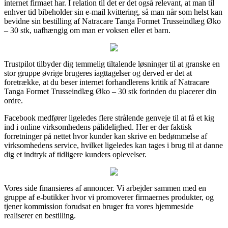
internet firmaet har. I relation til det er det også relevant, at man til
enhver tid bibeholder sin e-mail kvittering, så man når som helst kan
bevidne sin bestilling af Natracare Tanga Formet Trusseindlæg Øko
– 30 stk, uafhængig om man er voksen eller et barn.
Trustpilot tilbyder dig temmelig tiltalende løsninger til at granske en
stor gruppe øvrige brugeres iagttagelser og derved er det at
foretrække, at du beser internet forhandlerens kritik af Natracare
Tanga Formet Trusseindlæg Øko – 30 stk forinden du placerer din
ordre.
Facebook medfører ligeledes flere strålende genveje til at få et kig
ind i online virksomhedens pålidelighed. Her er der faktisk
forretninger på nettet hvor kunder kan skrive en bedømmelse af
virksomhedens service, hvilket ligeledes kan tages i brug til at danne
dig et indtryk af tidligere kunders oplevelser.
Vores side finansieres af annoncer. Vi arbejder sammen med en
gruppe af e-butikker hvor vi promoverer firmaernes produkter, og
tjener kommission forudsat en bruger fra vores hjemmeside
realiserer en bestilling.