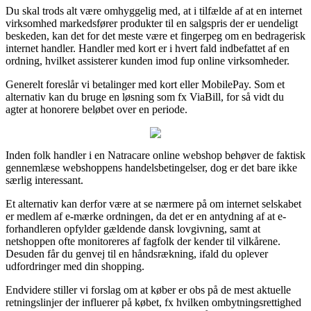
Du skal trods alt være omhyggelig med, at i tilfælde af at en internet
virksomhed markedsfører produkter til en salgspris der er uendeligt
beskeden, kan det for det meste være et fingerpeg om en bedragerisk
internet handler. Handler med kort er i hvert fald indbefattet af en
ordning, hvilket assisterer kunden imod fup online virksomheder.
Generelt foreslår vi betalinger med kort eller MobilePay. Som et
alternativ kan du bruge en løsning som fx ViaBill, for så vidt du
agter at honorere beløbet over en periode.
Inden folk handler i en Natracare online webshop behøver de faktisk
gennemlæse webshoppens handelsbetingelser, dog er det bare ikke
særlig interessant.
Et alternativ kan derfor være at se nærmere på om internet selskabet
er medlem af e-mærke ordningen, da det er en antydning af at e-
forhandleren opfylder gældende dansk lovgivning, samt at
netshoppen ofte monitoreres af fagfolk der kender til vilkårene.
Desuden får du genvej til en håndsrækning, ifald du oplever
udfordringer med din shopping.
Endvidere stiller vi forslag om at køber er obs på de mest aktuelle
retningslinjer der influerer på købet, fx hvilken ombytningsrettighed