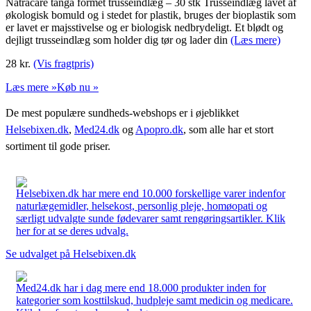
Natracare tanga formet trusseindlæg – 30 stk Trusseindlæg lavet af
økologisk bomuld og i stedet for plastik, bruges der bioplastik som
er lavet er majsstivelse og er biologisk nedbrydeligt. Et blødt og
dejligt trusseindlæg som holder dig tør og lader din
(Læs mere)
28
kr.
(Vis fragtpris)
Læs mere »
Køb nu »
De mest populære sundheds-webshops er i øjeblikket
Helsebixen.dk
,
Med24.dk
og
Apopro.dk
, som alle har et stort
sortiment til gode priser.
Helsebixen.dk har mere end 10.000 forskellige varer indenfor
naturlægemidler, helsekost, personlig pleje, homøopati og
særligt udvalgte sunde fødevarer samt rengøringsartikler. Klik
her for at se deres udvalg.
Se udvalget på Helsebixen.dk
Med24.dk har i dag mere end 18.000 produkter inden for
kategorier som kosttilskud, hudpleje samt medicin og medicare.