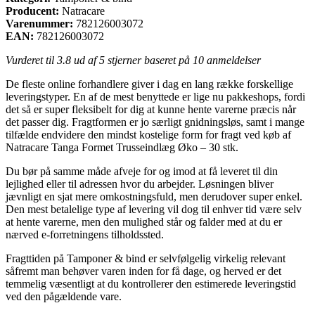
Producent:
Natracare
Varenummer:
782126003072
EAN:
782126003072
Vurderet til
3.8
ud af 5 stjerner baseret på
10
anmeldelser
De fleste online forhandlere giver i dag en lang række forskellige
leveringstyper. En af de mest benyttede er lige nu pakkeshops, fordi
det så er super fleksibelt for dig at kunne hente varerne præcis når
det passer dig. Fragtformen er jo særligt gnidningsløs, samt i mange
tilfælde endvidere den mindst kostelige form for fragt ved køb af
Natracare Tanga Formet Trusseindlæg Øko – 30 stk.
Du bør på samme måde afveje for og imod at få leveret til din
lejlighed eller til adressen hvor du arbejder. Løsningen bliver
jævnligt en sjat mere omkostningsfuld, men derudover super enkel.
Den mest betalelige type af levering vil dog til enhver tid være selv
at hente varerne, men den mulighed står og falder med at du er
nærved e-forretningens tilholdssted.
Fragttiden på Tamponer & bind er selvfølgelig virkelig relevant
såfremt man behøver varen inden for få dage, og herved er det
temmelig væsentligt at du kontrollerer den estimerede leveringstid
ved den pågældende vare.