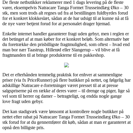
De fleste netbutikker reklamerer med 1 dags levering på de fleste
varer, eksempelvis Natracare Tanga Formet Trusseindlæg Øko – 30
stk, men som trods alt regnes ud fra at bestillingen fuldbyrdes forud
for et konkret klokkeslæt, sådan at de har udsigt til at kunne nå at få
de nye varer betjent forud for at personalet drager hjemad.
Enkelte internet handler garanterer fragt uden gebyr, men i reglen er
det betinget af at man køber for et konkret beløb. Som alternativ bør
du foretrække den prisbilligste fragtmulighed, som oftest – hvad end
man bor nær Taastrup, Hillerød eller Slangerup – vil blive at få
fragtmanden til at bringe produkterne til en pakkeshop.
Det er efterhånden temmelig praktisk for enhver at sammenligne
priser (via fx PriceRunner) på flere butikker på nettet, og følgelig har
adskillige Natracare e-forretninger været presset til at at presse
salgspriserne på en række af deres varer – til drenge og piger, lige så
vel som til herrer og damer – betragteligt, og endda nogle gange
love fragt uden gebyr.
Det kan stadigvæk være lønsomt at kontrollere nogle butikker på
nettet efter rabat på Natracare Tanga Formet Trusseindlæg Øko – 30
stk forud for at du gennemfører dit køb, sådan at man er garanteret at
opnå den billigste pris.