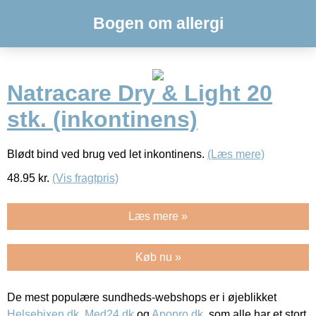
Bogen om allergi
Natracare Dry & Light 20
stk. (inkontinens)
Blødt bind ved brug ved let inkontinens.
(Læs mere)
48.95
kr.
(Vis fragtpris)
Læs mere »
Køb nu »
De mest populære sundheds-webshops er i øjeblikket
Helsebixen.dk
,
Med24.dk
og
Apopro.dk
, som alle har et stort