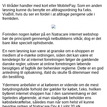
Vi tilråder handler med kort eller MobilePay. Som en anden
løsning kunne du benytte en afdragsordning fra f.eks.
ViaBill, hvis du ser en fordel i at afdrage pengene ude i
fremtiden.
Forinden nogen køber på en Natracare internet webshop
bør de principielt gennemgå netbutikkens vilkår, dog er det
bare ikke specielt ophidsende.
En nem løsning kan være at granske om e-shoppen er
medlem af e-mærke ordningen, siden det kan være et
kendetegn for at internet forretningen følger de gældende
danske regler, udover at online forretningen løbende
besigtiges af fagfolk der behersker reglerne. Dette er en god
anledning til opbakning, ifald du skulle få dilemmaer med
din bestilling.
Ydermere anbefaler vi at køberen er vidende om de mest
betydningsfulde forhold der gælder for købet, f.eks. hvilken
bytteret internet shoppen har. I den sammenhæng er det
ligeledes afgørende, at man stadigvæk beholder ens
købsbekræftelse, således man når som helst vil kunne
bevidne ordren af Natracare Dry & Light 20 stk.