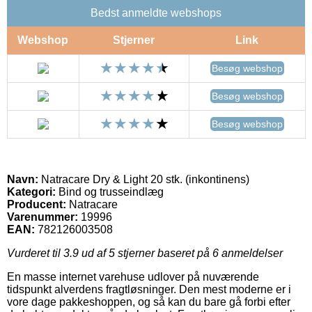
Bedst anmeldte webshops
Webshop
Stjerner
Link
Besøg webshop
Besøg webshop
Besøg webshop
Navn:
Natracare Dry & Light 20 stk. (inkontinens)
Kategori:
Bind og trusseindlæg
Producent:
Natracare
Varenummer:
19996
EAN:
782126003508
Vurderet til
3.9
ud af 5 stjerner baseret på
6
anmeldelser
En masse internet varehuse udlover på nuværende
tidspunkt alverdens fragtløsninger. Den mest moderne er i
vore dage pakkeshoppen, og så kan du bare gå forbi efter