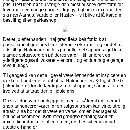
pris. Desuden bør du vælge den mest prisbevidste form for
levering, der mange gange – ligegyldigt om man opholder
sig nær Aarhus, Varde eller Haslev – vil blive at få kørt din
bestilling til en pakkeshop.
Det er jo efterhånden i høj grad fleksibelt for folk at
prissammenligne hos flere internet selskaber, og for det har
adskillige Natracare outlets på nettet set sig nødsaget til at
stampe salgsværdien på deres varer – til juniorer, og
yderligere også til voksne – enormt, og endda nogle gange
love fri fragt.
Til gengæld kan det alligevel være lønnende at inspicere en
række e-handler efter rabat på Natracare Dry & Light 20 stk.
(inkontinens) før du færdiggør din shopping, sådan at du er
tryg ved at antage den billigste pris.
Du skal dog være omhyggelig med, at såfremt en internet
shop annoncerer varer for en salgspris som kan virke utrolig
attraktiv, så bør det tit være en varsel om en bedragerisk
online virksomhed. Køb med gængse betalingskort er
imidlertid indbefattet af en orden, der beskytter os imod
uægte e-handler.