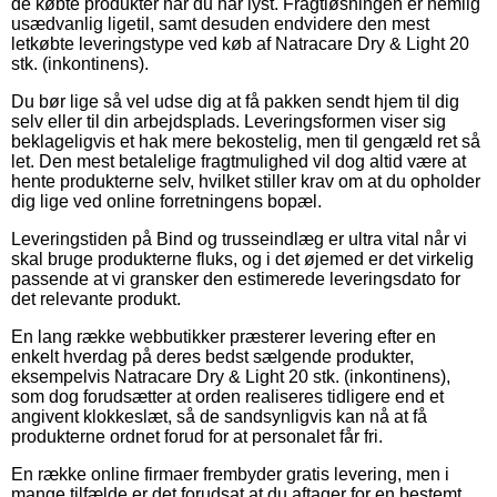
de købte produkter når du har lyst. Fragtløsningen er nemlig
usædvanlig ligetil, samt desuden endvidere den mest
letkøbte leveringstype ved køb af Natracare Dry & Light 20
stk. (inkontinens).
Du bør lige så vel udse dig at få pakken sendt hjem til dig
selv eller til din arbejdsplads. Leveringsformen viser sig
beklageligvis et hak mere bekostelig, men til gengæld ret så
let. Den mest betalelige fragtmulighed vil dog altid være at
hente produkterne selv, hvilket stiller krav om at du opholder
dig lige ved online forretningens bopæl.
Leveringstiden på Bind og trusseindlæg er ultra vital når vi
skal bruge produkterne fluks, og i det øjemed er det virkelig
passende at vi gransker den estimerede leveringsdato for
det relevante produkt.
En lang række webbutikker præsterer levering efter en
enkelt hverdag på deres bedst sælgende produkter,
eksempelvis Natracare Dry & Light 20 stk. (inkontinens),
som dog forudsætter at orden realiseres tidligere end et
angivent klokkeslæt, så de sandsynligvis kan nå at få
produkterne ordnet forud for at personalet får fri.
En række online firmaer frembyder gratis levering, men i
mange tilfælde er det forudsat at du aftager for en bestemt