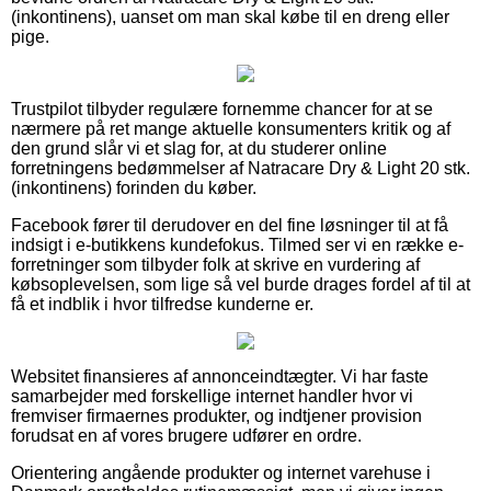
(inkontinens), uanset om man skal købe til en dreng eller
pige.
Trustpilot tilbyder regulære fornemme chancer for at se
nærmere på ret mange aktuelle konsumenters kritik og af
den grund slår vi et slag for, at du studerer online
forretningens bedømmelser af Natracare Dry & Light 20 stk.
(inkontinens) forinden du køber.
Facebook fører til derudover en del fine løsninger til at få
indsigt i e-butikkens kundefokus. Tilmed ser vi en række e-
forretninger som tilbyder folk at skrive en vurdering af
købsoplevelsen, som lige så vel burde drages fordel af til at
få et indblik i hvor tilfredse kunderne er.
Websitet finansieres af annonceindtægter. Vi har faste
samarbejder med forskellige internet handler hvor vi
fremviser firmaernes produkter, og indtjener provision
forudsat en af vores brugere udfører en ordre.
Orientering angående produkter og internet varehuse i