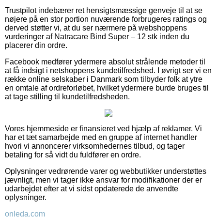
Trustpilot indebærer ret hensigtsmæssige genveje til at se
nøjere på en stor portion nuværende forbrugeres ratings og
derved støtter vi, at du ser nærmere på webshoppens
vurderinger af Natracare Bind Super – 12 stk inden du
placerer din ordre.
Facebook medfører ydermere absolut strålende metoder til
at få indsigt i netshoppens kundetilfredshed. I øvrigt ser vi en
række online selskaber i Danmark som tilbyder folk at ytre
en omtale af ordreforløbet, hvilket ydermere burde bruges til
at tage stilling til kundetilfredsheden.
Vores hjemmeside er finansieret ved hjælp af reklamer. Vi
har et tæt samarbejde med en gruppe af internet handler
hvori vi annoncerer virksomhedernes tilbud, og tager
betaling for så vidt du fuldfører en ordre.
Oplysninger vedrørende varer og webbutikker understøttes
jævnligt, men vi tager ikke ansvar for modifikationer der er
udarbejdet efter at vi sidst opdaterede de anvendte
oplysninger.
onleda.com