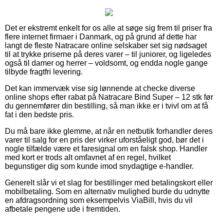
Det er ekstremt enkelt for os alle at søge sig frem til priser fra
flere internet firmaer i Danmark, og på grund af dette har
langt de fleste Natracare online selskaber set sig nødsaget
til at trykke priserne på deres varer – til juniorer, og ligeledes
også til damer og herrer – voldsomt, og endda nogle gange
tilbyde fragtfri levering.
Det kan immervæk vise sig lønnende at checke diverse
online shops efter rabat på Natracare Bind Super – 12 stk før
du gennemfører din bestilling, så man ikke er i tvivl om at få
fat i den bedste pris.
Du må bare ikke glemme, at når en netbutik forhandler deres
varer til salg for en pris der virker uforståeligt god, bør det i
nogle tilfælde være et faresignal om en falsk shop. Handler
med kort er trods alt omfavnet af en regel, hvilket
begunstiger dig som kunde imod snydagtige e-handler.
Generelt slår vi et slag for bestillinger med betalingskort eller
mobilbetaling. Som en alternativ mulighed burde du udnytte
en afdragsordning som eksempelvis ViaBill, hvis du vil
afbetale pengene ude i fremtiden.