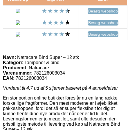
Besøg webshop
Besøg webshop
Besøg webshop
Navn:
Natracare Bind Super – 12 stk
Kategori:
Tamponer & bind
Producent:
Natracare
Varenummer:
782126003034
EAN:
782126003034
Vurderet til
4.7
ud af 5 stjerner baseret på
4
anmeldelser
En stor portion online butikker foreslår nu en lang række
forskellige fragtformer. Den mest moderne er i øjeblikket
pakkeshoppen, fordi det så er super fleksibelt for dig at
kunne hente dine nye produkter når der er tid til det.
Leveringsformen er jo meget let, samt ofte desuden den
prisbilligste metode til levering ved køb af Natracare Bind
Super – 12 stk.