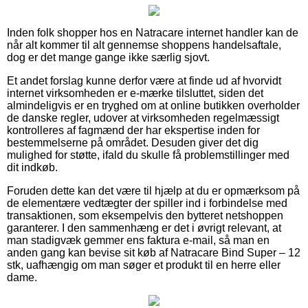
Inden folk shopper hos en Natracare internet handler kan de
når alt kommer til alt gennemse shoppens handelsaftale,
dog er det mange gange ikke særlig sjovt.
Et andet forslag kunne derfor være at finde ud af hvorvidt
internet virksomheden er e-mærke tilsluttet, siden det
almindeligvis er en tryghed om at online butikken overholder
de danske regler, udover at virksomheden regelmæssigt
kontrolleres af fagmænd der har ekspertise inden for
bestemmelserne på området. Desuden giver det dig
mulighed for støtte, ifald du skulle få problemstillinger med
dit indkøb.
Foruden dette kan det være til hjælp at du er opmærksom på
de elementære vedtægter der spiller ind i forbindelse med
transaktionen, som eksempelvis den bytteret netshoppen
garanterer. I den sammenhæng er det i øvrigt relevant, at
man stadigvæk gemmer ens faktura e-mail, så man en
anden gang kan bevise sit køb af Natracare Bind Super – 12
stk, uafhængig om man søger et produkt til en herre eller
dame.