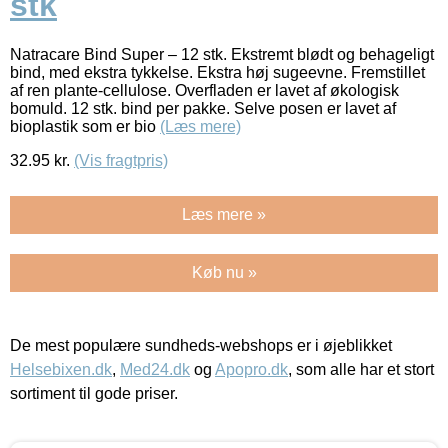
stk
Natracare Bind Super – 12 stk. Ekstremt blødt og behageligt
bind, med ekstra tykkelse. Ekstra høj sugeevne. Fremstillet
af ren plante-cellulose. Overfladen er lavet af økologisk
bomuld. 12 stk. bind per pakke. Selve posen er lavet af
bioplastik som er bio
(Læs mere)
32.95
kr.
(Vis fragtpris)
Læs mere »
Køb nu »
De mest populære sundheds-webshops er i øjeblikket
Helsebixen.dk
,
Med24.dk
og
Apopro.dk
, som alle har et stort
sortiment til gode priser.