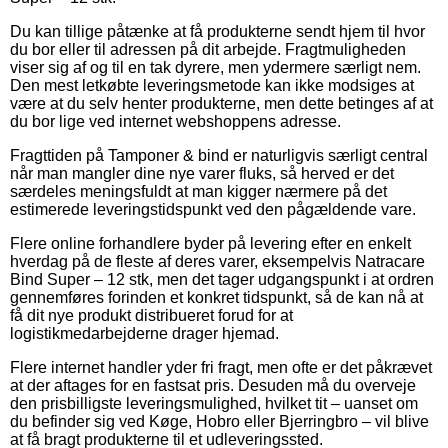
Du kan tillige påtænke at få produkterne sendt hjem til hvor
du bor eller til adressen på dit arbejde. Fragtmuligheden
viser sig af og til en tak dyrere, men ydermere særligt nem.
Den mest letkøbte leveringsmetode kan ikke modsiges at
være at du selv henter produkterne, men dette betinges af at
du bor lige ved internet webshoppens adresse.
Fragttiden på Tamponer & bind er naturligvis særligt central
når man mangler dine nye varer fluks, så herved er det
særdeles meningsfuldt at man kigger nærmere på det
estimerede leveringstidspunkt ved den pågældende vare.
Flere online forhandlere byder på levering efter en enkelt
hverdag på de fleste af deres varer, eksempelvis Natracare
Bind Super – 12 stk, men det tager udgangspunkt i at ordren
gennemføres forinden et konkret tidspunkt, så de kan nå at
få dit nye produkt distribueret forud for at
logistikmedarbejderne drager hjemad.
Flere internet handler yder fri fragt, men ofte er det påkrævet
at der aftages for en fastsat pris. Desuden må du overveje
den prisbilligste leveringsmulighed, hvilket tit – uanset om
du befinder sig ved Køge, Hobro eller Bjerringbro – vil blive
at få bragt produkterne til et udleveringssted.