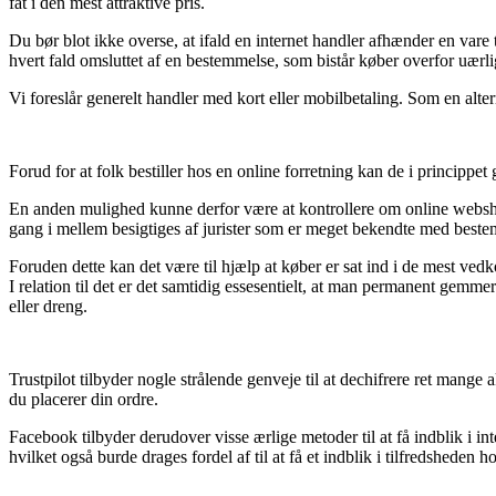
fat i den mest attraktive pris.
Du bør blot ikke overse, at ifald en internet handler afhænder en vare t
hvert fald omsluttet af en bestemmelse, som bistår køber overfor uærli
Vi foreslår generelt handler med kort eller mobilbetaling. Som en alt
Forud for at folk bestiller hos en online forretning kan de i princippet
En anden mulighed kunne derfor være at kontrollere om online webshoppe
gang i mellem besigtiges af jurister som er meget bekendte med bestem
Foruden dette kan det være til hjælp at køber er sat ind i de mest ved
I relation til det er det samtidig essesentielt, at man permanent gemm
eller dreng.
Trustpilot tilbyder nogle strålende genveje til at dechifrere ret mange 
du placerer din ordre.
Facebook tilbyder derudover visse ærlige metoder til at få indblik i 
hvilket også burde drages fordel af til at få et indblik i tilfredsheden 