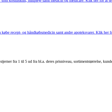
som kosttilskud, hudpleje samt medicin og medicare. Klik her for at se
købe recept- og håndkøbsmedicin samt andre apoteksvarer. Klik her for
er fra 1 til 5 ud fra bl.a. deres prisniveau, sortimentstørrelse, kunde