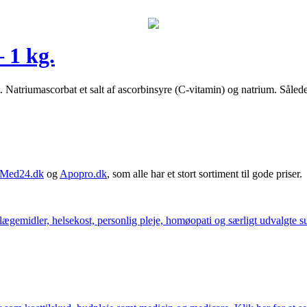
 1 kg.
t. Natriumascorbat et salt af ascorbinsyre (C-vitamin) og natrium. Såle
Med24.dk
og
Apopro.dk
, som alle har et stort sortiment til gode priser.
ægemidler, helsekost, personlig pleje, homøopati og særligt udvalgte sun