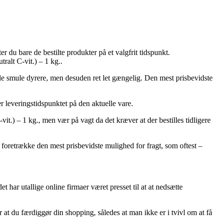
r du bare de bestilte produkter på et valgfrit tidspunkt.
ralt C-vit.) – 1 kg..
lille smule dyrere, men desuden ret let gængelig. Den mest prisbevidste
r leveringstidspunktet på den aktuelle vare.
t.) – 1 kg., men vær på vagt da det kræver at der bestilles tidligere
 du foretrække den mest prisbevidste mulighed for fragt, som oftest –
t har utallige online firmaer været presset til at at nedsætte
 at du færdiggør din shopping, således at man ikke er i tvivl om at få