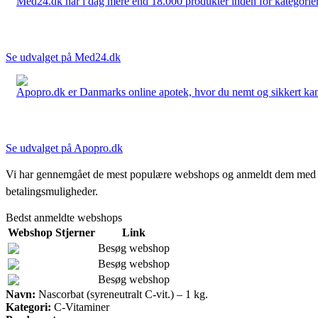
Med24.dk har i dag mere end 18.000 produkter inden for kategorier 
Se udvalget på Med24.dk
Apopro.dk er Danmarks online apotek, hvor du nemt og sikkert kan 
Se udvalget på Apopro.dk
Vi har gennemgået de mest populære webshops og anmeldt dem med stjern
betalingsmuligheder.
Bedst anmeldte webshops
Webshop
Stjerner
Link
Besøg webshop
Besøg webshop
Besøg webshop
Navn:
Nascorbat (syreneutralt C-vit.) – 1 kg.
Kategori:
C-Vitaminer