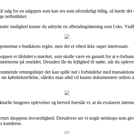
il salg for en salgspris som kan ses som uforståeligt billig, så burde de
ge netbutikker.
ernativ mulighed kunne du udnytte en afbetalingsløsning som f.eks. ViaB
 gennemse e-butikkens regler, men det er oftest ikke super interessant.
n er tilsluttet e-mærket, som skulle være en garanti for at e-forhandler
melserne på området. Desuden får du lejlighed til støtte, når du opleve
kommende retningslinjer der kan spille ind i forbindelse med transaktion
er sin købsbekræftelse, således man altid vil kunne dokumentere ordren 
aktuelle brugeres oplevelser og herved foreslår vi, at du evaluerer interne
internet shoppens troværdighed. Derudover ser vi nogle netshops som giv
hos kunderne.