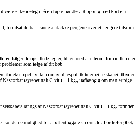
t tit være et kendetegn på en fup e-handler. Shopping med kort er i
ill, forudsat du har i sinde at dække pengene over et længere tidsrum.
en følger de opstillede regler, tillige med at internet forhandleren en
r problemer som følge af dit køb.
en, for eksempel hvilken ombytningspolitik internet selskabet tilbyder.
af Nascorbat (syreneutralt C-vit.) – 1 kg., uafhængig om man er pige
t selskabets ratings af Nascorbat (syreneutralt C-vit.) – 1 kg. forinden
er kunderne mulighed for at offentliggøre en omtale af ordreforløbet,