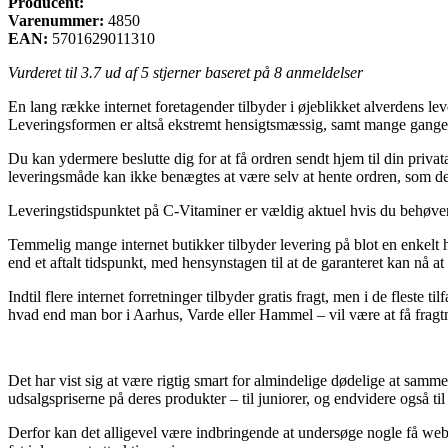
Producent:
Varenummer:
4850
EAN:
5701629011310
Vurderet til
3.7
ud af 5 stjerner baseret på
8
anmeldelser
En lang række internet foretagender tilbyder i øjeblikket alverdens leve
Leveringsformen er altså ekstremt hensigtsmæssig, samt mange gange li
Du kan ydermere beslutte dig for at få ordren sendt hjem til din privat
leveringsmåde kan ikke benægtes at være selv at hente ordren, som des
Leveringstidspunktet på C-Vitaminer er vældig aktuel hvis du behøver v
Temmelig mange internet butikker tilbyder levering på blot en enkelt 
end et aftalt tidspunkt, med hensynstagen til at de garanteret kan nå a
Indtil flere internet forretninger tilbyder gratis fragt, men i de fleste
hvad end man bor i Aarhus, Varde eller Hammel – vil være at få fragtma
Det har vist sig at være rigtig smart for almindelige dødelige at sammen
udsalgspriserne på deres produkter – til juniorer, og endvidere også t
Derfor kan det alligevel være indbringende at undersøge nogle få webbu