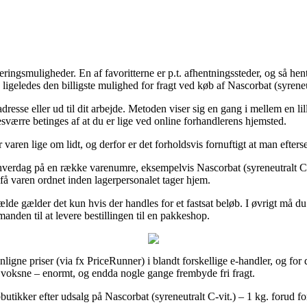
ringsmuligheder. En af favoritterne er p.t. afhentningssteder, og så hente
geledes den billigste mulighed for fragt ved køb af Nascorbat (syreneut
adresse eller ud til dit arbejde. Metoden viser sig en gang i mellem en 
værre betinges af at du er lige ved online forhandlerens hjemsted.
aren lige om lidt, og derfor er det forholdsvis fornuftigt at man efterse
hverdag på en række varenumre, eksempelvis Nascorbat (syreneutralt C-vi
t få varen ordnet inden lagerpersonalet tager hjem.
 tilfælde gælder det kun hvis der handles for et fastsat beløb. I øvrigt må
nden til at levere bestillingen til en pakkeshop.
ligne priser (via fx PriceRunner) i blandt forskellige e-handler, og for de
il voksne – enormt, og endda nogle gange frembyde fri fragt.
tikker efter udsalg på Nascorbat (syreneutralt C-vit.) – 1 kg. forud for