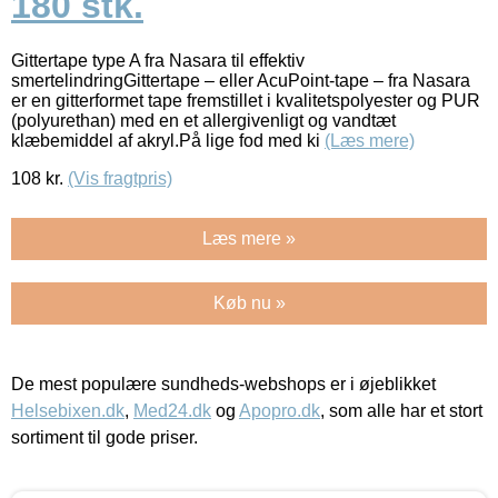
180 stk.
Gittertape type A fra Nasara til effektiv
smertelindringGittertape – eller AcuPoint-tape – fra Nasara
er en gitterformet tape fremstillet i kvalitetspolyester og PUR
(polyurethan) med en et allergivenligt og vandtæt
klæbemiddel af akryl.På lige fod med ki
(Læs mere)
108
kr.
(Vis fragtpris)
Læs mere »
Køb nu »
De mest populære sundheds-webshops er i øjeblikket
Helsebixen.dk
,
Med24.dk
og
Apopro.dk
, som alle har et stort
sortiment til gode priser.