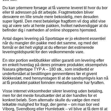
Du kan ydermere forsøge at få varerne leveret til hvor du bor
eller til adressen på dit arbejde. Fragtmetoden bliver
desværre en lille smule mere bekostelig, men desuden
super ligetil. Den mest betalelige fragtform vil dog altid vise
sig at være selv at hente pakken, hvilket nødvendiggør at du
befinder dig i nærheden af online shoppens hjemsted.
Antal dages levering på Sportstape er jo ekstremt essentiel
når du mangler din pakke med det samme, og med det
formål er det helt vigtigt at du efterser det estimerede
leveringstidspunkt for den vedkommende vare.
En stor portion webbutikker stiller garanti om levering efter
en enkelt hverdag på deres primære produkter, eksempelvis
Nasara gittertape TYP A – 180 stk., som imidlertid er
underforstået at bestillingen gennemføres før et givent
klokkeslæt, med hensynstagen til at de sandsynligvis kan nå
at få produktet pakket forinden medarbejderne har fyraften.
Visse internet virksomheder sikrer levering uden betaling,
men for det meste forudsætter det at der handles for et
konkret beløb. Som alternativ skulle du vælge den mest
letkøbte mulighed for fragt, der gerne – om man bor ved
Viborg, Svendborg eller Humlebæk – vil blive at få dem til at