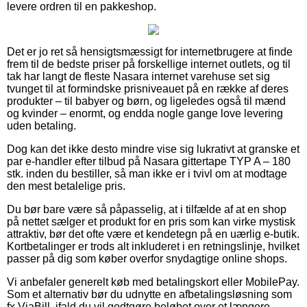
levere ordren til en pakkeshop.
Det er jo ret så hensigtsmæssigt for internetbrugere at finde
frem til de bedste priser på forskellige internet outlets, og til
tak har langt de fleste Nasara internet varehuse set sig
tvunget til at formindske prisniveauet på en række af deres
produkter – til babyer og børn, og ligeledes også til mænd
og kvinder – enormt, og endda nogle gange love levering
uden betaling.
Dog kan det ikke desto mindre vise sig lukrativt at granske et
par e-handler efter tilbud på Nasara gittertape TYP A – 180
stk. inden du bestiller, så man ikke er i tvivl om at modtage
den mest betalelige pris.
Du bør bare være så påpasselig, at i tilfælde af at en shop
på nettet sælger et produkt for en pris som kan virke mystisk
attraktiv, bør det ofte være et kendetegn på en uærlig e-butik.
Kortbetalinger er trods alt inkluderet i en retningslinje, hvilket
passer på dig som køber overfor snydagtige online shops.
Vi anbefaler generelt køb med betalingskort eller MobilePay.
Som et alternativ bør du udnytte en afbetalingsløsning som
fx ViaBill, ifald du vil godtgøre beløbet over et længere