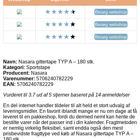
Besøg webshop
Besøg webshop
Besøg webshop
Navn:
Nasara gittertape TYP A – 180 stk.
Kategori:
Sportstape
Producent:
Nasara
Varenummer:
5706240782229
EAN:
5706240782229
Vurderet til
3.7
ud af 5 stjerner baseret på
14
anmeldelser
En del internet handler tildeler til alt held et stort udvalg af
leveringsmidler. En favorit iblandt mange er nu om dage at få
leveret til en pakkeshop, fordi du dermed nemt kan hente de
bestilte varer når det passer ind i din kalender. Fragtmetoden
er nemlig virkelig fleksibel, samt endda også den mest
prisbevidste fragttype ved køb af Nasara gittertape TYP A –
180 stk..