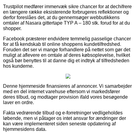
Trustpilot medfører immervæk sikre chancer for at dechifrere
en længere række eksisterende forbrugeres reflektioner og
derfor foreslåes det, at du gennemsøger webbutikkens
omtaler af Nasara gittertape TYP A – 180 stk. forud for at du
shopper.
Facebook præsterer endvidere temmelig passelige chancer
for at få kendskab til online shoppens kundetilfredshed.
Foruden det ser vi mange forhandlere på nettet som gør det
muligt at aflevere en omtale af deres købsoplevelse, hvilket
også bør benyttes til at danne dig et indtryk af tilfredsheden
hos kunderne.
Denne hjemmeside finansieres af annoncer. Vi samarbejder
med en del internet varehuse eftersom vi markedsfører
deres tilbud, og modtager provision ifald vores besøgende
laver en ordre.
Fakta vedrørende tilbud og e-forretninger vedligeholdes
løbende, men vi påtager os intet ansvar for ændringer der
kan være implementeret siden seneste opdatering af
hjemmesidens data.