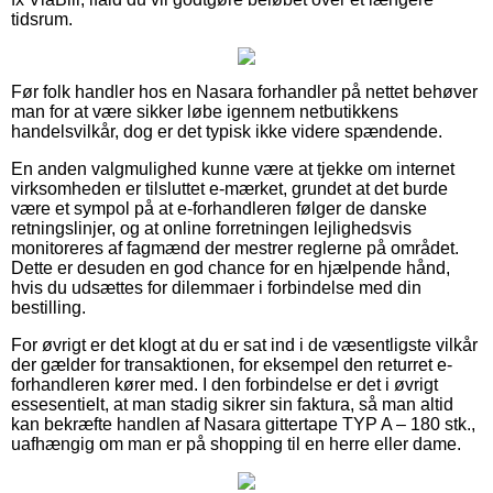
tidsrum.
Før folk handler hos en Nasara forhandler på nettet behøver
man for at være sikker løbe igennem netbutikkens
handelsvilkår, dog er det typisk ikke videre spændende.
En anden valgmulighed kunne være at tjekke om internet
virksomheden er tilsluttet e-mærket, grundet at det burde
være et sympol på at e-forhandleren følger de danske
retningslinjer, og at online forretningen lejlighedsvis
monitoreres af fagmænd der mestrer reglerne på området.
Dette er desuden en god chance for en hjælpende hånd,
hvis du udsættes for dilemmaer i forbindelse med din
bestilling.
For øvrigt er det klogt at du er sat ind i de væsentligste vilkår
der gælder for transaktionen, for eksempel den returret e-
forhandleren kører med. I den forbindelse er det i øvrigt
essesentielt, at man stadig sikrer sin faktura, så man altid
kan bekræfte handlen af Nasara gittertape TYP A – 180 stk.,
uafhængig om man er på shopping til en herre eller dame.