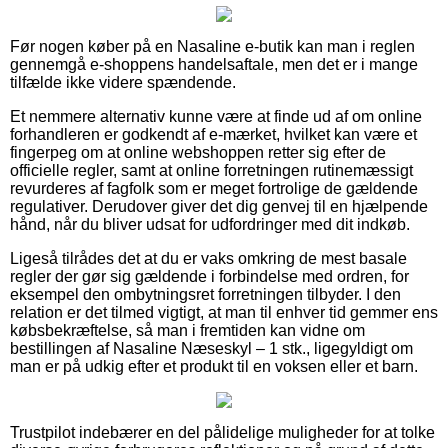
Før nogen køber på en Nasaline e-butik kan man i reglen
gennemgå e-shoppens handelsaftale, men det er i mange
tilfælde ikke videre spændende.
Et nemmere alternativ kunne være at finde ud af om online
forhandleren er godkendt af e-mærket, hvilket kan være et
fingerpeg om at online webshoppen retter sig efter de
officielle regler, samt at online forretningen rutinemæssigt
revurderes af fagfolk som er meget fortrolige de gældende
regulativer. Derudover giver det dig genvej til en hjælpende
hånd, når du bliver udsat for udfordringer med dit indkøb.
Ligeså tilrådes det at du er vaks omkring de mest basale
regler der gør sig gældende i forbindelse med ordren, for
eksempel den ombytningsret forretningen tilbyder. I den
relation er det tilmed vigtigt, at man til enhver tid gemmer ens
købsbekræftelse, så man i fremtiden kan vidne om
bestillingen af Nasaline Næseskyl – 1 stk., ligegyldigt om
man er på udkig efter et produkt til en voksen eller et barn.
Trustpilot indebærer en del pålidelige muligheder for at tolke