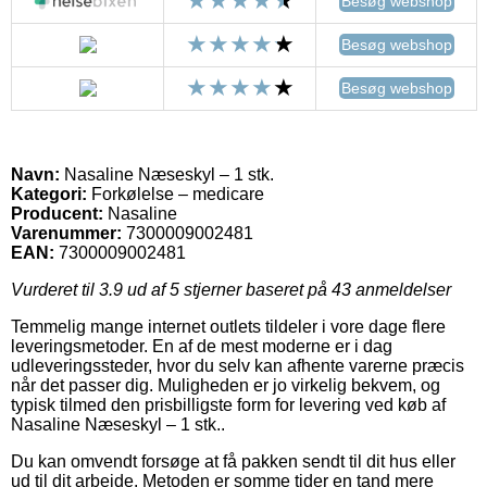
Besøg webshop
Besøg webshop
Besøg webshop
Navn:
Nasaline Næseskyl – 1 stk.
Kategori:
Forkølelse – medicare
Producent:
Nasaline
Varenummer:
7300009002481
EAN:
7300009002481
Vurderet til
3.9
ud af 5 stjerner baseret på
43
anmeldelser
Temmelig mange internet outlets tildeler i vore dage flere
leveringsmetoder. En af de mest moderne er i dag
udleveringssteder, hvor du selv kan afhente varerne præcis
når det passer dig. Muligheden er jo virkelig bekvem, og
typisk tilmed den prisbilligste form for levering ved køb af
Nasaline Næseskyl – 1 stk..
Du kan omvendt forsøge at få pakken sendt til dit hus eller
ud til dit arbejde. Metoden er somme tider en tand mere