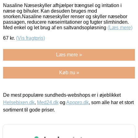
Nasaline Næseskyller afhjælper trængsel og irritation i
næse og bihuler. Kan desuden bruges mod
snorken.Nasaline næseskyller renser og skyller næsebor
passagen, reducere næseirritationer og fugter slimhinden.
Med enkel og let brug af en saltvandsopløsning
(Læs mere)
67
kr.
(Vis fragtpris)
Læs mere »
Køb nu »
De mest populære sundheds-webshops er i øjeblikket
Helsebixen.dk
,
Med24.dk
og
Apopro.dk
, som alle har et stort
sortiment til gode priser.