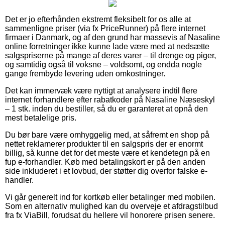
Det er jo efterhånden ekstremt fleksibelt for os alle at
sammenligne priser (via fx PriceRunner) på flere internet
firmaer i Danmark, og af den grund har massevis af Nasaline
online forretninger ikke kunne lade være med at nedsætte
salgspriserne på mange af deres varer – til drenge og piger,
og samtidig også til voksne – voldsomt, og endda nogle
gange frembyde levering uden omkostninger.
Det kan immervæk være nyttigt at analysere indtil flere
internet forhandlere efter rabatkoder på Nasaline Næseskyl
– 1 stk. inden du bestiller, så du er garanteret at opnå den
mest betalelige pris.
Du bør bare være omhyggelig med, at såfremt en shop på
nettet reklamerer produkter til en salgspris der er enormt
billig, så kunne det for det meste være et kendetegn på en
fup e-forhandler. Køb med betalingskort er på den anden
side inkluderet i et lovbud, der støtter dig overfor falske e-
handler.
Vi går generelt ind for kortkøb eller betalinger med mobilen.
Som en alternativ mulighed kan du overveje et afdragstilbud
fra fx ViaBill, forudsat du hellere vil honorere prisen senere.