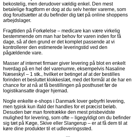
bekostelig, men derudover vældig enkel. Den mest
betalelige fragtform er dog at du selv henter varerne, som
dog forudsætter at du befinder dig tæt på online shoppens
arbejdslager.
Fragttiden på Forkølelse – medicare kan være virkelig
bestemmende om man har behov for varen inden for få
dage, så af den grund er det komplet passende at vi
kontrollerer den estimerede leveringstid ved den
pågældende vare.
Masser af internet firmaer giver levering på blot en enkelt
hverdag på en hel del varenumre, eksempelvis Nasaline
Næseskyl – 1 stk., hvilket er betinget af at der bestilles
forinden et besluttet klokkeslæt, med det formål at de har en
chance for at nå at få bestillingen på posthuset før de
logistikansatte drager hjemad.
Nogle enkelte e-shops i Danmark lover gebyrfri levering,
men typisk kun ifald der handles for et præcist beløb.
Desuden bør man foretrække den mest prisbevidste
mulighed for levering, som ofte – ligegyldigt om du befinder
sig tæt på Køge, Skive eller Slangerup – er at få dem til at
køre dine produkter til et udleveringssted.