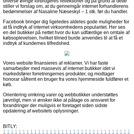
diverse øvrige forbrugeres reflektioner og på grund af dette
stiller vi forslag om, at du gennemgår internet forhandlerens
bedømmelser af Nasaline Næseskyl – 1 stk. før du handler.
Facebook bringer dig ligeledes aldeles gode muligheder for
at få indtryk af internet virksomhedens popularitet. Her ses
en del butikker på nettet hvor du kan udfærdige en omtale af
købsoplevelsen, hvilket tilmed burde anvendes til at få et
indtryk af kundernes tilfredshed.
Vores website finansieres af reklamer. Vi har faste
samarbejder med massevis af internet butikker idet vi
markedsfører forretningernes produkter, og modtager
honorar såfremt en bruger fra vores hjemmeside fuldfører et
køb.
Orientering omkring varer og webbutikker understøttes
jævnligt, men vi ønsker ikke at påtage os ansvaret for
forandringer der muligvis er foretaget siden sidste
opdatering af websitets oplysninger.
BITLY:
1
1
1
1
1
1
1
1
1
1
1
1
1
1
1
1
1
1
1
1
1
1
1
1
1
1
1
1
1
1
1
1
1