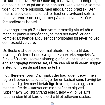
Du kunne endvidere beslutte dig for at vælge udbringning til
din bolig eller ud på din arbejdsplads. Den viser sig somme
tider lidt mindre prisbillig, men endda rigtig praktisk. Den
mest prisbevidste mulighed for fragt er utvivlsomt selv at
hente varerne, som dog beroer på at du lever tæt på e-
forhandlerens bopæl.
Leveringstiden på Zink kan være temmelig aktuel når du
mangler pakken omgående, så med det formål er det
komplet afgørende at du ser tidshorisonten for levering ved
den respektive vare.
De fleste e-shops udlover muligheden for dag-til-dag
levering på deres bedst sælgende varer, eksempelvis Nani
Zink – 60 kaps., som er afhængig af at du bestiller tidligere
end et nøjagtigt klokkeslæt, så de kan nå at få varen skippet
afsted forinden de pakkeansatte har fri.
Indtil flere e-shops i Danmark yder fragt uden gebyr, men i
reglen kræver det at du aftager for en fastsat sum. I øvrigt bør
du udse dig den mest betalelige leveringsløsning, som i
mange tilfælde – uanset om man befinder sig ved
København, Solrød Strand eller Sæby – vil blive at få
fragtmanden til at køre din ordre til et udleveringssted.