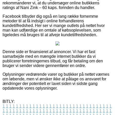
rekommanderer vi, at du undersøger online butikkens
ratings af Nani Zink – 60 kaps. forinden du handler.
Facebook tilbyder dig også en lang række fornemme
metoder til at få indsigt i online forhandlerens
kundetilfredshed. Her ser vi mange outlets på nettet hvor
man kan udfærdige en omtale af købsoplevelsen, som
ligeledes må bruges til at afveje kundetilfredsheden.
Denne side er finansieret af annoncer. Vi har et fast
samarbejde med en mængde internet butikker da vi
publicerer forretningernes tilbud, og får betaling om den
bruger vi sender videre gennemfører en ordre.
Oplysninger vedrørende varer og butikker på nettet værnes
om løbende, men vi ønsker ikke at påtage os ansvaret for
ændringer der potentielt er lavet siden vi sidste gang
opdaterede vores oplysninger.
BITLY:
1
1
1
1
1
1
1
1
1
1
1
1
1
1
1
1
1
1
1
1
1
1
1
1
1
1
1
1
1
1
1
1
1
1
1
1
1
1
1
1
1
1
1
1
1
1
1
1
1
1
1
1
1
1
1
1
1
1
1
1
1
1
1
1
1
1