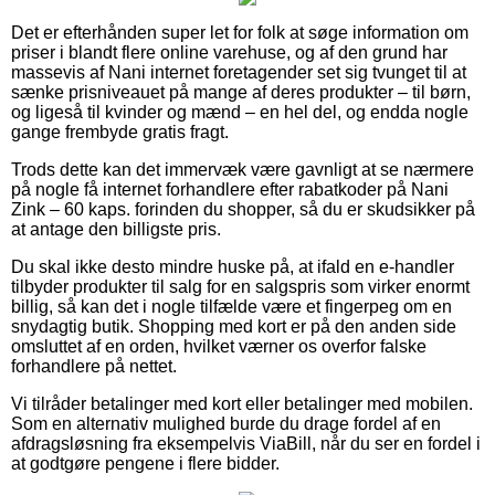
Det er efterhånden super let for folk at søge information om
priser i blandt flere online varehuse, og af den grund har
massevis af Nani internet foretagender set sig tvunget til at
sænke prisniveauet på mange af deres produkter – til børn,
og ligeså til kvinder og mænd – en hel del, og endda nogle
gange frembyde gratis fragt.
Trods dette kan det immervæk være gavnligt at se nærmere
på nogle få internet forhandlere efter rabatkoder på Nani
Zink – 60 kaps. forinden du shopper, så du er skudsikker på
at antage den billigste pris.
Du skal ikke desto mindre huske på, at ifald en e-handler
tilbyder produkter til salg for en salgspris som virker enormt
billig, så kan det i nogle tilfælde være et fingerpeg om en
snydagtig butik. Shopping med kort er på den anden side
omsluttet af en orden, hvilket værner os overfor falske
forhandlere på nettet.
Vi tilråder betalinger med kort eller betalinger med mobilen.
Som en alternativ mulighed burde du drage fordel af en
afdragsløsning fra eksempelvis ViaBill, når du ser en fordel i
at godtgøre pengene i flere bidder.