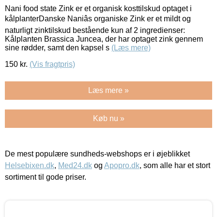
Nani food state Zink er et organisk kosttilskud optaget i
kålplanterDanske Naniâs organiske Zink er et mildt og
naturligt zinktilskud bestående kun af 2 ingredienser:
Kålplanten Brassica Juncea, der har optaget zink gennem
sine rødder, samt den kapsel s
(Læs mere)
150
kr.
(Vis fragtpris)
Læs mere »
Køb nu »
De mest populære sundheds-webshops er i øjeblikket
Helsebixen.dk
,
Med24.dk
og
Apopro.dk
, som alle har et stort
sortiment til gode priser.