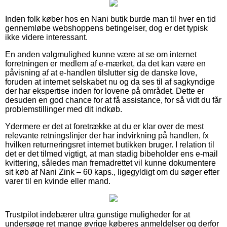
Inden folk køber hos en Nani butik burde man til hver en tid
gennemløbe webshoppens betingelser, dog er det typisk
ikke videre interessant.
En anden valgmulighed kunne være at se om internet
forretningen er medlem af e-mærket, da det kan være en
påvisning af at e-handlen tilslutter sig de danske love,
foruden at internet selskabet nu og da ses til af sagkyndige
der har ekspertise inden for lovene på området. Dette er
desuden en god chance for at få assistance, for så vidt du får
problemstillinger med dit indkøb.
Ydermere er det at foretrække at du er klar over de mest
relevante retningslinjer der har indvirkning på handlen, fx
hvilken returneringsret internet butikken bruger. I relation til
det er det tilmed vigtigt, at man stadig bibeholder ens e-mail
kvittering, således man fremadrettet vil kunne dokumentere
sit køb af Nani Zink – 60 kaps., ligegyldigt om du søger efter
varer til en kvinde eller mand.
Trustpilot indebærer ultra gunstige muligheder for at
undersøge ret mange øvrige køberes anmeldelser og derfor