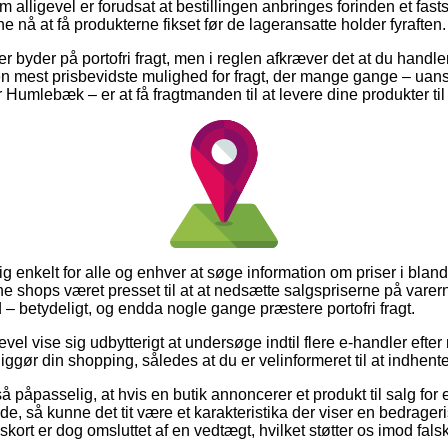
alligevel er forudsat at bestillingen anbringes forinden et fast
nne nå at få produkterne fikset før de lageransatte holder fyraften.
 byder på portofri fragt, men i reglen afkræver det at du handler 
 mest prisbevidste mulighed for fragt, der mange gange – uans
 Humlebæk – er at få fragtmanden til at levere dine produkter til
ig enkelt for alle og enhver at søge information om priser i bland
ine shops været presset til at at nedsætte salgspriserne på varern
– betydeligt, og endda nogle gange præstere portofri fragt.
evel vise sig udbytterigt at undersøge indtil flere e-handler eft
ggør din shopping, således at du er velinformeret til at indhente
 påpasselig, at hvis en butik annoncerer et produkt til salg for
nde, så kunne det tit være et karakteristika der viser en bedrageri
skort er dog omsluttet af en vedtægt, hvilket støtter os imod fals