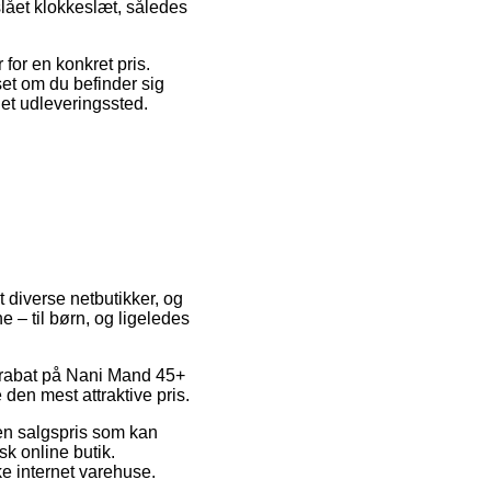
slået klokkeslæt, således
for en konkret pris.
et om du befinder sig
 et udleveringssted.
t diverse netbutikker, og
e – til børn, og ligeledes
er rabat på Nani Mand 45+
 den mest attraktive pris.
 en salgspris som kan
sk online butik.
ke internet varehuse.