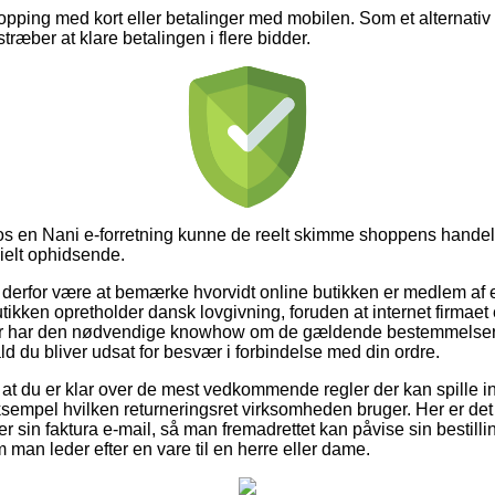
hopping med kort eller betalinger med mobilen. Som et alternati
lstræber at klare betalingen i flere bidder.
 en Nani e-forretning kunne de reelt skimme shoppens handelsb
ielt ophidsende.
erfor være at bemærke hvorvidt online butikken er medlem af e
tikken opretholder dansk lovgivning, foruden at internet firmaet
der har den nødvendige knowhow om de gældende bestemmelser.
ald du bliver udsat for besvær i forbindelse med din ordre.
 om at du er klar over de mest vedkommende regler der kan spille i
ksempel hvilken returneringsret virksomheden bruger. Her er det 
 sin faktura e-mail, så man fremadrettet kan påvise sin bestill
 man leder efter en vare til en herre eller dame.