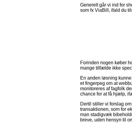
Generelt går vi ind for s
som fx ViaBill, ifald du ti
Forinden nogen køber hos
mange tilfælde ikke spec
En anden løsning kunne d
et fingerpeg om at webbu
monitoreres af fagfolk 
chance for at få hjælp, if
Dertil stiller vi forslag
transaktionen, som for e
man stadigvæk bibeholder
breve, uden hensyn til om