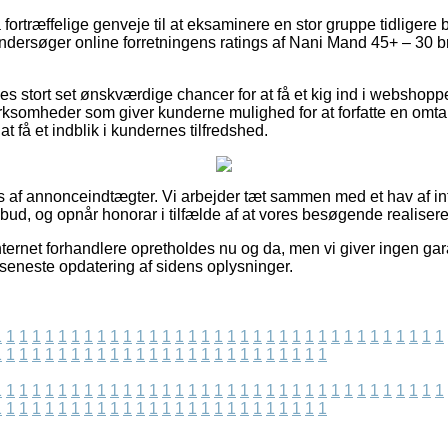
a fortræffelige genveje til at eksaminere en stor gruppe tidligere
 undersøger online forretningens ratings af Nani Mand 45+ – 30 br
es stort set ønskværdige chancer for at få et kig ind i webshopp
irksomheder som giver kunderne mulighed for at forfatte en omta
 at få et indblik i kundernes tilfredshed.
af annonceindtægter. Vi arbejder tæt sammen med et hav af int
bud, og opnår honorar i tilfælde af at vores besøgende realiser
ternet forhandlere opretholdes nu og da, men vi giver ingen gara
 seneste opdatering af sidens oplysninger.
1
1
1
1
1
1
1
1
1
1
1
1
1
1
1
1
1
1
1
1
1
1
1
1
1
1
1
1
1
1
1
1
1
1
1
1
1
1
1
1
1
1
1
1
1
1
1
1
1
1
1
1
1
1
1
1
1
1
1
1
1
1
1
1
1
1
1
1
1
1
1
1
1
1
1
1
1
1
1
1
1
1
1
1
1
1
1
1
1
1
1
1
1
1
1
1
1
1
1
1
1
1
1
1
1
1
1
1
1
1
1
1
1
1
1
1
1
1
1
1
1
1