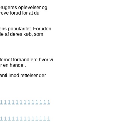
 brugeres oplevelser og
eve forud for at du
ens popularitet. Foruden
le af deres køb, som
ernet forhandlere hvor vi
er en handel.
nti imod rettelser der
1
1
1
1
1
1
1
1
1
1
1
1
1
1
1
1
1
1
1
1
1
1
1
1
1
1