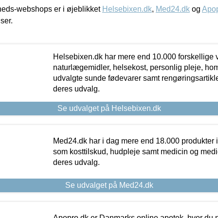
eds-webshops er i øjeblikket
Helsebixen.dk
,
Med24.dk
og
Apop
iser.
Helsebixen.dk har mere end 10.000 forskellige v
naturlægemidler, helsekost, personlig pleje, ho
udvalgte sunde fødevarer samt rengøringsartikler.
deres udvalg.
Se udvalget på Helsebixen.dk
Med24.dk har i dag mere end 18.000 produkter i
som kosttilskud, hudpleje samt medicin og medica
deres udvalg.
Se udvalget på Med24.dk
Apopro.dk er Danmarks online apotek, hvor du n