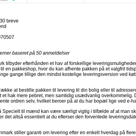
30 breve
ænd
070507
jerner baseret på
50
anmeldelser
 tilbyder efterhånden et hav af forskellige leveringsmulighede
t til en pakkeshop, hvor du kan afhente pakken på et valgfrit tids
ge gange tillige den mindst kostelige leveringsversion ved kø
kke at bestille pakken til levering til din bolig eller til adresse
it et hak mere pebret, men samtidig usædvanlig overkommelig. 
 hente ordren selv, hvilket beroer på at du har bopæl lige ved e-h
Specielt til mænd kan være særligt vigtig i tilfælde af at man s
 det altså essentielt at du efterser den forventede leveringsdato
mark stiller garanti om levering efter en enkelt hverdag på fler