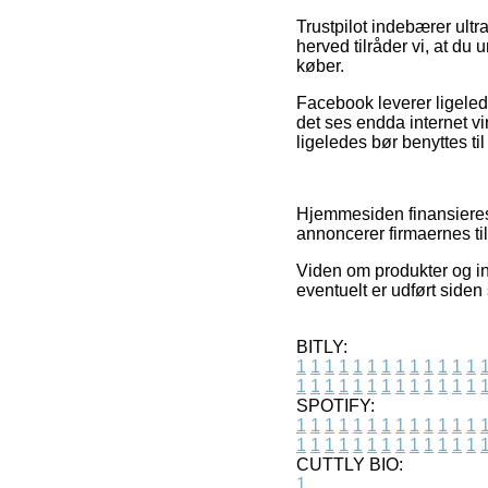
Trustpilot indebærer ultr
herved tilråder vi, at du
køber.
Facebook leverer ligeled
det ses endda internet v
ligeledes bør benyttes til
Hjemmesiden finansieres 
annoncerer firmaernes til
Viden om produkter og in
eventuelt er udført siden
BITLY:
1
1
1
1
1
1
1
1
1
1
1
1
1
1
1
1
1
1
1
1
1
1
1
1
1
1
SPOTIFY:
1
1
1
1
1
1
1
1
1
1
1
1
1
1
1
1
1
1
1
1
1
1
1
1
1
1
CUTTLY BIO:
1