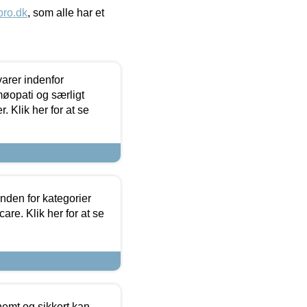
ro.dk
, som alle har et
arer indenfor
møopati og særligt
 Klik her for at se
nden for kategorier
re. Klik her for at se
emt og sikkert kan