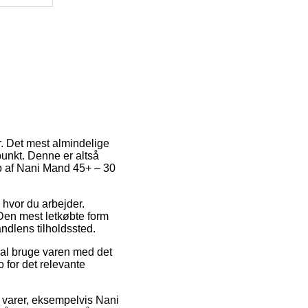
r. Det mest almindelige
punkt. Denne er altså
b af Nani Mand 45+ – 30
n hvor du arbejder.
Den mest letkøbte form
andlens tilholdssted.
kal bruge varen med det
 for det relevante
e varer, eksempelvis Nani