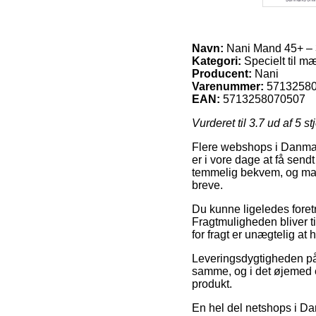
Navn:
Nani Mand 45+ – 
Kategori:
Specielt til m
Producent:
Nani
Varenummer:
5713258
EAN:
5713258070507
Vurderet til
3.7
ud af 5 st
Flere webshops i Danmark
er i vore dage at få send
temmelig bekvem, og man
breve.
Du kunne ligeledes foretræ
Fragtmuligheden bliver t
for fragt er unægtelig at
Leveringsdygtigheden på 
samme, og i det øjemed er
produkt.
En hel del netshops i Dan