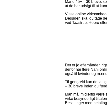
Mand 45+ – 30 breve, som 
at de har udsigt til at ku
Visse online virksomheder
Desuden skal du tage den
ved Taastrup, Hobro eller
Det er jo efterhånden rigt
derfor har flere Nani onl
også til kvinder og mænd 
Til gengæld kan det allig
– 30 breve inden du færdi
Man må imidlertid være så
virke besynderligt tiltale
Bestillinger med betaling