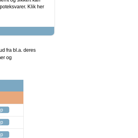
oteksvarer. Klik her
 fra bl.a. deres
mer og
op
op
op