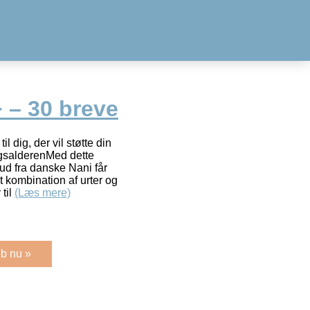
 – 30 breve
l dig, der vil støtte din
ngsalderenMed dette
kud fra danske Nani får
kombination af urter og
til
(Læs mere)
b nu »