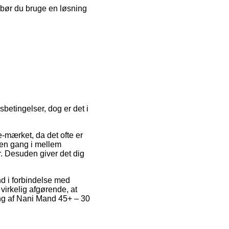
v bør du bruge en løsning
etingelser, dog er det i
-mærket, da det ofte er
 en gang i mellem
 Desuden giver det dig
nd i forbindelse med
virkelig afgørende, at
ing af Nani Mand 45+ – 30