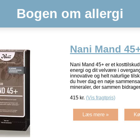
Bogen om allergi
Nani Mand 45+
Nani Mand 45+ er et kosttilskud ti
energi og dit velvære i overga
innovative og helt naturlige tils
du hver dag en nøje sammensat 
mineraler, der sammen bidrager 
415
kr.
(Vis fragtpris)
Læs mere »
Kø