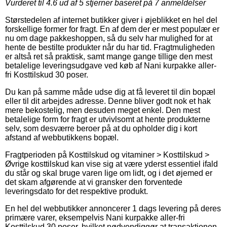
Vurderet til
4.6
ud af 5 stjerner baseret på
7
anmeldelser
Størstedelen af internet butikker giver i øjeblikket en hel del
forskellige former for fragt. En af dem der er mest populær er
nu om dage pakkeshoppen, så du selv har mulighed for at
hente de bestilte produkter når du har tid. Fragtmuligheden
er altså ret så praktisk, samt mange gange tillige den mest
betalelige leveringsudgave ved køb af Nani kurpakke aller-
fri Kosttilskud 30 poser.
Du kan på samme måde udse dig at få leveret til din bopæl
eller til dit arbejdes adresse. Denne bliver godt nok et hak
mere bekostelig, men desuden meget enkel. Den mest
betalelige form for fragt er utvivlsomt at hente produkterne
selv, som desværre beroer på at du opholder dig i kort
afstand af webbutikkens bopæl.
Fragtperioden på Kosttilskud og vitaminer > Kosttilskud >
Øvrige kosttilskud kan vise sig at være yderst essentiel ifald
du står og skal bruge varen lige om lidt, og i det øjemed er
det skam afgørende at vi gransker den forventede
leveringsdato for det respektive produkt.
En hel del webbutikker annoncerer 1 dags levering på deres
primære varer, eksempelvis Nani kurpakke aller-fri
Kosttilskud 30 poser, hvilket nødvendiggør at transaktionen