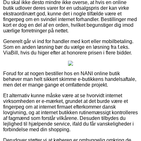
Du skal ikke desto mindre ikke overse, at hvis en online
butik udlover deres varer for en udsalgspris der kan virke
ekstraordinært god, kunne det i nogle tilfælde være et
fingerpeg om en svindel internet forhandler. Bestillinger med
kort er dog en del af en orden, hvilket begunstiger dig imod
uærlige forretninger på nettet.
Generelt går vi ind for handler med kort eller mobilbetaling.
Som en anden løsning bør du vælge en løsning fra f.eks.
ViaBill, hvis du higer efter at honorere prisen i flere bidder.
Forud for at nogen bestiller hos en NANI online butik
behøver man helt sikkert skimme e-butikkens handelsaftale,
men det er mange gange et omfattende projekt.
Et alternativ kunne måske være at se hvorvidt internet
virksomheden er e-mærket, grundet at det burde være et
fingerpeg om at internet firmaet efterkommer dansk
lovgivning, og at internet butikken rutinemæssigt kontrolleres
af fagmænd som forstår vilkårene. Desuden tilbydes du
lejlighed til hjælpende service, ifald du får vanskeligheder i
forbindelse med din shopping.
Derudover støtter vi at køberen er omhyggelig omkring de