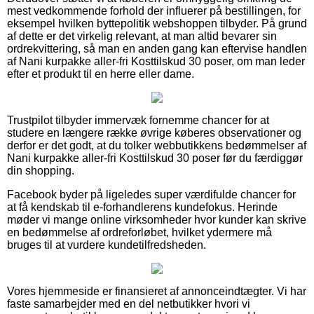
mest vedkommende forhold der influerer på bestillingen, for
eksempel hvilken byttepolitik webshoppen tilbyder. På grund
af dette er det virkelig relevant, at man altid bevarer sin
ordrekvittering, så man en anden gang kan eftervise handlen
af Nani kurpakke aller-fri Kosttilskud 30 poser, om man leder
efter et produkt til en herre eller dame.
Trustpilot tilbyder immervæk fornemme chancer for at
studere en længere række øvrige køberes observationer og
derfor er det godt, at du tolker webbutikkens bedømmelser af
Nani kurpakke aller-fri Kosttilskud 30 poser før du færdiggør
din shopping.
Facebook byder på ligeledes super værdifulde chancer for
at få kendskab til e-forhandlerens kundefokus. Herinde
møder vi mange online virksomheder hvor kunder kan skrive
en bedømmelse af ordreforløbet, hvilket ydermere må
bruges til at vurdere kundetilfredsheden.
Vores hjemmeside er finansieret af annonceindtægter. Vi har
faste samarbejder med en del netbutikker hvori vi