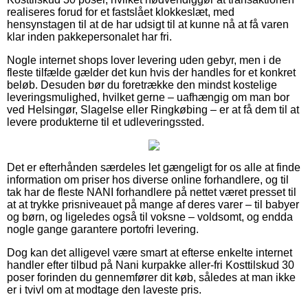
realiseres forud for et fastslået klokkeslæt, med
hensynstagen til at de har udsigt til at kunne nå at få varen
klar inden pakkepersonalet har fri.
Nogle internet shops lover levering uden gebyr, men i de
fleste tilfælde gælder det kun hvis der handles for et konkret
beløb. Desuden bør du foretrække den mindst kostelige
leveringsmulighed, hvilket gerne – uafhængig om man bor
ved Helsingør, Slagelse eller Ringkøbing – er at få dem til at
levere produkterne til et udleveringssted.
Det er efterhånden særdeles let gængeligt for os alle at finde
information om priser hos diverse online forhandlere, og til
tak har de fleste NANI forhandlere på nettet været presset til
at at trykke prisniveauet på mange af deres varer – til babyer
og børn, og ligeledes også til voksne – voldsomt, og endda
nogle gange garantere portofri levering.
Dog kan det alligevel være smart at efterse enkelte internet
handler efter tilbud på Nani kurpakke aller-fri Kosttilskud 30
poser forinden du gennemfører dit køb, således at man ikke
er i tvivl om at modtage den laveste pris.