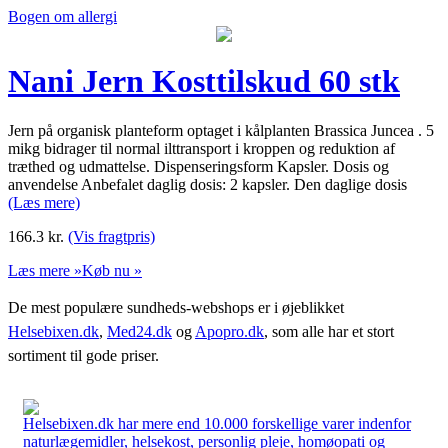
Bogen om allergi
Nani Jern Kosttilskud 60 stk
Jern på organisk planteform optaget i kålplanten Brassica Juncea . 5
mikg bidrager til normal ilttransport i kroppen og reduktion af
træthed og udmattelse. Dispenseringsform Kapsler. Dosis og
anvendelse Anbefalet daglig dosis: 2 kapsler. Den daglige dosis
(Læs mere)
166.3
kr.
(Vis fragtpris)
Læs mere »
Køb nu »
De mest populære sundheds-webshops er i øjeblikket
Helsebixen.dk
,
Med24.dk
og
Apopro.dk
, som alle har et stort
sortiment til gode priser.
Helsebixen.dk har mere end 10.000 forskellige varer indenfor
naturlægemidler, helsekost, personlig pleje, homøopati og