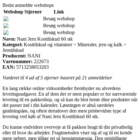
Bedst anmeldte webshops
Webshop
Stjerner
Link
Besøg webshop
Besøg webshop
Besøg webshop
Navn:
Nani Jern Kosttilskud 60 stk
Kategori:
Kosttilskud og vitaminer > Mineraler, jern og kalk >
Jerntilskud
Producent:
NANI
Varenummer:
222673
EAN:
5713258053203
Vurderet til
4
ud af 5 stjerner baseret på
21
anmeldelser
En lang række online virksomheder frembyder nu alverdens
leveringsudgaver. En af dem der er mest populær er for nærværende
levering til en pakkeshop, og så kan du blot hente dine produkter når
det passer ind i din kalender. Løsningen er altså særdeles
gnidningsløs, og oftest derudover den mest prisbevidste type af
levering ved køb af Nani Jern Kosttilskud 60 stk.
Du kunne endvidere overveje at få pakken bragt til din privatbolig
eller til hvor du arbejder. Fragtmetoden viser sig af og til en kende
mere pebret, men tillige ret så hensigtsmæssig. Den prisbilligste