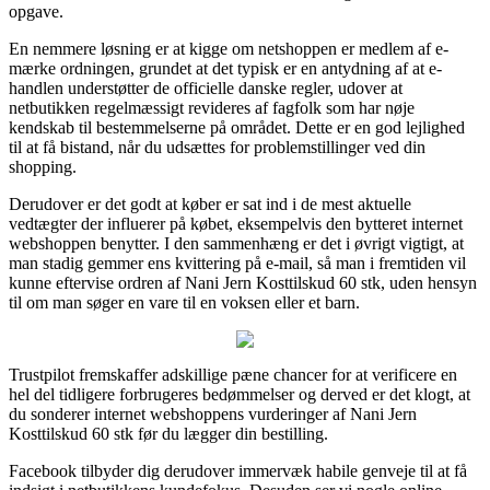
opgave.
En nemmere løsning er at kigge om netshoppen er medlem af e-
mærke ordningen, grundet at det typisk er en antydning af at e-
handlen understøtter de officielle danske regler, udover at
netbutikken regelmæssigt revideres af fagfolk som har nøje
kendskab til bestemmelserne på området. Dette er en god lejlighed
til at få bistand, når du udsættes for problemstillinger ved din
shopping.
Derudover er det godt at køber er sat ind i de mest aktuelle
vedtægter der influerer på købet, eksempelvis den bytteret internet
webshoppen benytter. I den sammenhæng er det i øvrigt vigtigt, at
man stadig gemmer ens kvittering på e-mail, så man i fremtiden vil
kunne eftervise ordren af Nani Jern Kosttilskud 60 stk, uden hensyn
til om man søger en vare til en voksen eller et barn.
Trustpilot fremskaffer adskillige pæne chancer for at verificere en
hel del tidligere forbrugeres bedømmelser og derved er det klogt, at
du sonderer internet webshoppens vurderinger af Nani Jern
Kosttilskud 60 stk før du lægger din bestilling.
Facebook tilbyder dig derudover immervæk habile genveje til at få