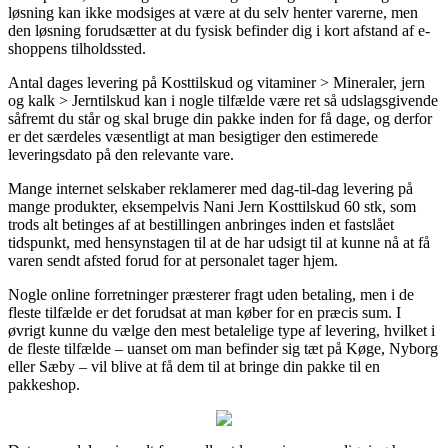
løsning kan ikke modsiges at være at du selv henter varerne, men
den løsning forudsætter at du fysisk befinder dig i kort afstand af e-
shoppens tilholdssted.
Antal dages levering på Kosttilskud og vitaminer > Mineraler, jern
og kalk > Jerntilskud kan i nogle tilfælde være ret så udslagsgivende
såfremt du står og skal bruge din pakke inden for få dage, og derfor
er det særdeles væsentligt at man besigtiger den estimerede
leveringsdato på den relevante vare.
Mange internet selskaber reklamerer med dag-til-dag levering på
mange produkter, eksempelvis Nani Jern Kosttilskud 60 stk, som
trods alt betinges af at bestillingen anbringes inden et fastslået
tidspunkt, med hensynstagen til at de har udsigt til at kunne nå at få
varen sendt afsted forud for at personalet tager hjem.
Nogle online forretninger præsterer fragt uden betaling, men i de
fleste tilfælde er det forudsat at man køber for en præcis sum. I
øvrigt kunne du vælge den mest betalelige type af levering, hvilket i
de fleste tilfælde – uanset om man befinder sig tæt på Køge, Nyborg
eller Sæby – vil blive at få dem til at bringe din pakke til en
pakkeshop.