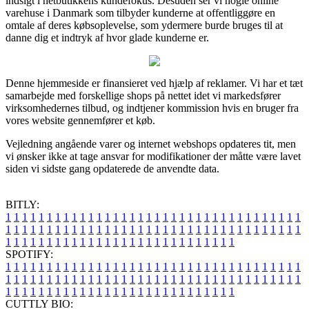
indsigt i netbutikkens kundefokus. Desuden ser vi nogle online
varehuse i Danmark som tilbyder kunderne at offentliggøre en
omtale af deres købsoplevelse, som ydermere burde bruges til at
danne dig et indtryk af hvor glade kunderne er.
Denne hjemmeside er finansieret ved hjælp af reklamer. Vi har et tæt
samarbejde med forskellige shops på nettet idet vi markedsfører
virksomhedernes tilbud, og indtjener kommission hvis en bruger fra
vores website gennemfører et køb.
Vejledning angående varer og internet webshops opdateres tit, men
vi ønsker ikke at tage ansvar for modifikationer der måtte være lavet
siden vi sidste gang opdaterede de anvendte data.
BITLY:
1
1
1
1
1
1
1
1
1
1
1
1
1
1
1
1
1
1
1
1
1
1
1
1
1
1
1
1
1
1
1
1
1
1
1
1
1
1
1
1
1
1
1
1
1
1
1
1
1
1
1
1
1
1
1
1
1
1
1
1
1
1
1
1
1
1
1
1
1
1
1
1
1
1
1
1
1
1
1
1
1
1
1
1
1
1
1
1
1
1
1
1
1
1
1
1
1
1
1
1
SPOTIFY:
1
1
1
1
1
1
1
1
1
1
1
1
1
1
1
1
1
1
1
1
1
1
1
1
1
1
1
1
1
1
1
1
1
1
1
1
1
1
1
1
1
1
1
1
1
1
1
1
1
1
1
1
1
1
1
1
1
1
1
1
1
1
1
1
1
1
1
1
1
1
1
1
1
1
1
1
1
1
1
1
1
1
1
1
1
1
1
1
1
1
1
1
1
1
1
1
1
1
1
1
CUTTLY BIO: