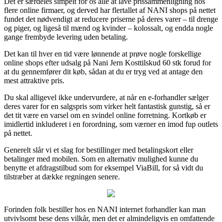
Det er særdeles simpelt for os alle at lave prissammenligning hos
flere online firmaer, og derved har flertallet af NANI shops på nettet
fundet det nødvendigt at reducere priserne på deres varer – til drenge
og piger, og ligeså til mænd og kvinder – kolossalt, og endda nogle
gange frembyde levering uden betaling.
Det kan til hver en tid være lønnende at prøve nogle forskellige
online shops efter udsalg på Nani Jern Kosttilskud 60 stk forud for
at du gennemfører dit køb, sådan at du er tryg ved at antage den
mest attraktive pris.
Du skal alligevel ikke undervurdere, at når en e-forhandler sælger
deres varer for en salgspris som virker helt fantastisk gunstig, så er
det tit være en varsel om en svindel online forretning. Kortkøb er
imidlertid inkluderet i en forordning, som værner en imod fup outlets
på nettet.
Generelt slår vi et slag for bestillinger med betalingskort eller
betalinger med mobilen. Som en alternativ mulighed kunne du
benytte et afdragstilbud som for eksempel ViaBill, for så vidt du
tilstræber at dække regningen senere.
Forinden folk bestiller hos en NANI internet forhandler kan man
utvivlsomt bese dens vilkår, men det er almindeligvis en omfattende