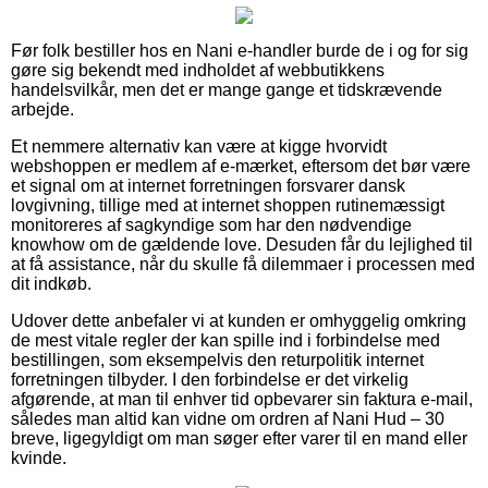
Før folk bestiller hos en Nani e-handler burde de i og for sig
gøre sig bekendt med indholdet af webbutikkens
handelsvilkår, men det er mange gange et tidskrævende
arbejde.
Et nemmere alternativ kan være at kigge hvorvidt
webshoppen er medlem af e-mærket, eftersom det bør være
et signal om at internet forretningen forsvarer dansk
lovgivning, tillige med at internet shoppen rutinemæssigt
monitoreres af sagkyndige som har den nødvendige
knowhow om de gældende love. Desuden får du lejlighed til
at få assistance, når du skulle få dilemmaer i processen med
dit indkøb.
Udover dette anbefaler vi at kunden er omhyggelig omkring
de mest vitale regler der kan spille ind i forbindelse med
bestillingen, som eksempelvis den returpolitik internet
forretningen tilbyder. I den forbindelse er det virkelig
afgørende, at man til enhver tid opbevarer sin faktura e-mail,
således man altid kan vidne om ordren af Nani Hud – 30
breve, ligegyldigt om man søger efter varer til en mand eller
kvinde.