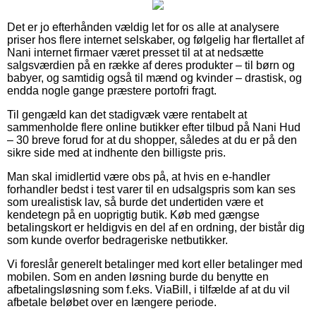
Det er jo efterhånden vældig let for os alle at analysere
priser hos flere internet selskaber, og følgelig har flertallet af
Nani internet firmaer været presset til at at nedsætte
salgsværdien på en række af deres produkter – til børn og
babyer, og samtidig også til mænd og kvinder – drastisk, og
endda nogle gange præstere portofri fragt.
Til gengæld kan det stadigvæk være rentabelt at
sammenholde flere online butikker efter tilbud på Nani Hud
– 30 breve forud for at du shopper, således at du er på den
sikre side med at indhente den billigste pris.
Man skal imidlertid være obs på, at hvis en e-handler
forhandler bedst i test varer til en udsalgspris som kan ses
som urealistisk lav, så burde det undertiden være et
kendetegn på en uoprigtig butik. Køb med gængse
betalingskort er heldigvis en del af en ordning, der bistår dig
som kunde overfor bedrageriske netbutikker.
Vi foreslår generelt betalinger med kort eller betalinger med
mobilen. Som en anden løsning burde du benytte en
afbetalingsløsning som f.eks. ViaBill, i tilfælde af at du vil
afbetale beløbet over en længere periode.