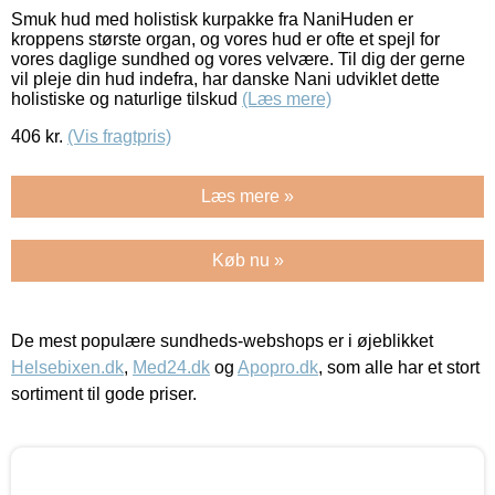
Smuk hud med holistisk kurpakke fra NaniHuden er
kroppens største organ, og vores hud er ofte et spejl for
vores daglige sundhed og vores velvære. Til dig der gerne
vil pleje din hud indefra, har danske Nani udviklet dette
holistiske og naturlige tilskud
(Læs mere)
406
kr.
(Vis fragtpris)
Læs mere »
Køb nu »
De mest populære sundheds-webshops er i øjeblikket
Helsebixen.dk
,
Med24.dk
og
Apopro.dk
, som alle har et stort
sortiment til gode priser.