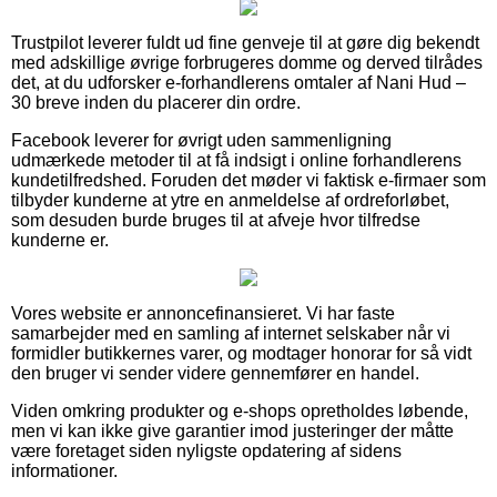
Trustpilot leverer fuldt ud fine genveje til at gøre dig bekendt
med adskillige øvrige forbrugeres domme og derved tilrådes
det, at du udforsker e-forhandlerens omtaler af Nani Hud –
30 breve inden du placerer din ordre.
Facebook leverer for øvrigt uden sammenligning
udmærkede metoder til at få indsigt i online forhandlerens
kundetilfredshed. Foruden det møder vi faktisk e-firmaer som
tilbyder kunderne at ytre en anmeldelse af ordreforløbet,
som desuden burde bruges til at afveje hvor tilfredse
kunderne er.
Vores website er annoncefinansieret. Vi har faste
samarbejder med en samling af internet selskaber når vi
formidler butikkernes varer, og modtager honorar for så vidt
den bruger vi sender videre gennemfører en handel.
Viden omkring produkter og e-shops opretholdes løbende,
men vi kan ikke give garantier imod justeringer der måtte
være foretaget siden nyligste opdatering af sidens
informationer.