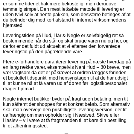
er somme tider et hak mere bekostelig, men derudover
temmelig simpel. Den mest letkøbte metode til levering er
uden tvivl selv at hente pakken, som desværre betinges af at
du befinder dig med kort afstand til internet virksomhedens
hjemsted.
Leveringstiden på Hud, Hår & Negle er selvfølgelig ret så
bestemmende når du står og skal bruge varen nu og her, og
derfor er det fuldt ud aktuelt at vi efterser den forventede
leveringstid på den pågældende vare.
Flere e-forhandlere garanterer levering på næste hverdag på
en lang række varer, eksempelvis Nani Hud – 30 breve, men
vær vagtsom da det er påkrævet at ordren lægges forinden
et besluttet tidspunkt, med hensynstagen til at de har udsigt
til at kunne nå at få varen ud af døren før logistikpersonalet
drager hjemad.
Nogle internet butikker byder på fragt uden betaling, men tit
kun såfremt der shoppes for et konkret beløb. Som alternativ
skal man overveje den prisbilligste leveringsversion, der tit –
uafhængig om man opholder sig i Næstved, Skive eller
Haslev – vil være at få fragtmanden til at køre din bestilling
til et afhentningssted.