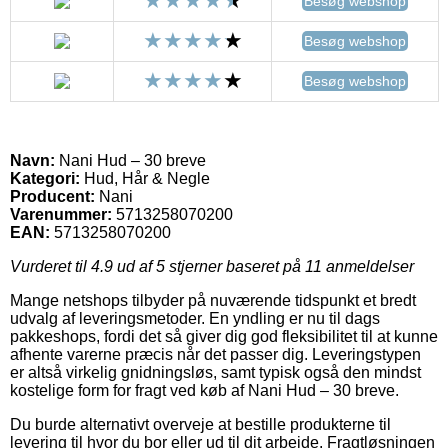
Besøg webshop
Besøg webshop
Besøg webshop
Navn:
Nani Hud – 30 breve
Kategori:
Hud, Hår & Negle
Producent:
Nani
Varenummer:
5713258070200
EAN:
5713258070200
Vurderet til
4.9
ud af 5 stjerner baseret på
11
anmeldelser
Mange netshops tilbyder på nuværende tidspunkt et bredt
udvalg af leveringsmetoder. En yndling er nu til dags
pakkeshops, fordi det så giver dig god fleksibilitet til at kunne
afhente varerne præcis når det passer dig. Leveringstypen
er altså virkelig gnidningsløs, samt typisk også den mindst
kostelige form for fragt ved køb af Nani Hud – 30 breve.
Du burde alternativt overveje at bestille produkterne til
levering til hvor du bor eller ud til dit arbejde. Fragtløsningen