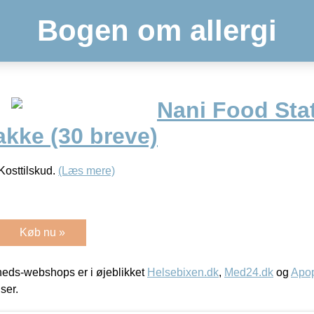
Bogen om allergi
Nani Food Sta
akke (30 breve)
Kosttilskud.
(Læs mere)
Køb nu »
eds-webshops er i øjeblikket
Helsebixen.dk
,
Med24.dk
og
Apop
iser.