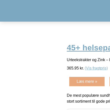
45+ helsep
Urteekstrakter og Zink – 
365.95
kr.
(Vis fragtpris)
Læs mere »
De mest populære sundh
stort sortiment til gode pr