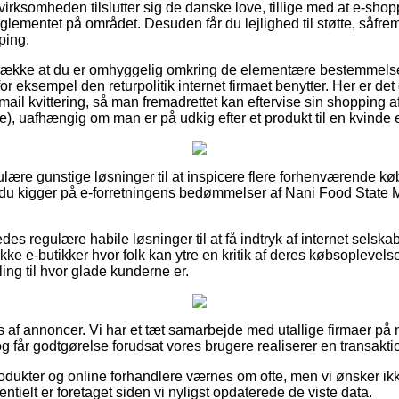
 virksomheden tilslutter sig de danske love, tillige med at e-shop
reglementet på området. Desuden får du lejlighed til støtte, såfre
ping.
trække at du er omhyggelig omkring de elementære bestemmelser 
or eksempel den returpolitik internet firmaet benytter. Her er det
mail kvittering, så man fremadrettet kan eftervise sin shopping
), uafhængig om man er på udkig efter et produkt til en kvinde 
gulære gunstige løsninger til at inspicere flere forhenværende k
t du kigger på e-forretningens bedømmelser af Nani Food State
des regulære habile løsninger til at få indtryk af internet selsk
kke e-butikker hvor folk kan ytre en kritik af deres købsopleve
illing til hvor glade kunderne er.
af annoncer. Vi har et tæt samarbejde med utallige firmaer på n
 får godtgørelse forudsat vores brugere realiserer en transakti
ukter og online forhandlere værnes om ofte, men vi ønsker ikke 
entielt er foretaget siden vi nyligst opdaterede de viste data.