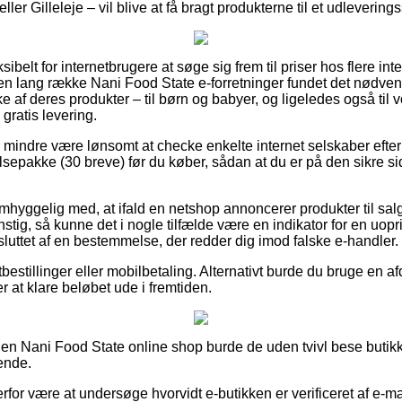
ler Gilleleje – vil blive at få bragt produkterne til et udleverings
sibelt for internetbrugere at søge sig frem til priser hos flere in
 en lang række Nani Food State e-forretninger fundet det nødve
af deres produkter – til børn og babyer, og ligeledes også til v
gratis levering.
o mindre være lønsomt at checke enkelte internet selskaber efte
epakke (30 breve) før du køber, sådan at du er på den sikre sid
hyggelig med, at ifald en netshop annoncerer produkter til salg
tig, så kunne det i nogle tilfælde være en indikator for en uopr
sluttet af en bestemmelse, der redder dig imod falske e-handler.
tbestillinger eller mobilbetaling. Alternativt burde du bruge en 
ter at klare beløbet ude i fremtiden.
 en Nani Food State online shop burde de uden tvivl bese butikke
ende.
erfor være at undersøge hvorvidt e-butikken er verificeret af e-m