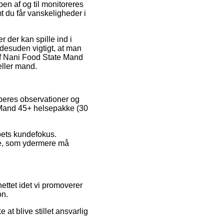
pen af og til monitoreres
mt du får vanskeligheder i
der kan spille ind i
 desuden vigtigt, at man
 af Nani Food State Mand
eller mand.
øberes observationer og
 Mand 45+ helsepakke (30
abets kundefokus.
lse, som ydermere må
ettet idet vi promoverer
on.
at blive stillet ansvarlig