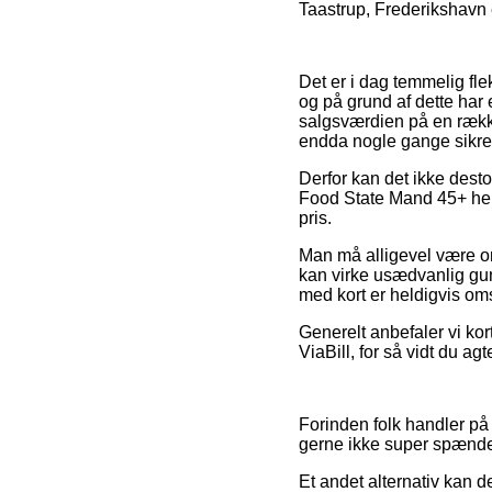
Taastrup, Frederikshavn el
Det er i dag temmelig flek
og på grund af dette har
salgsværdien på en række 
endda nogle gange sikre 
Derfor kan det ikke dest
Food State Mand 45+ hels
pris.
Man må alligevel være om
kan virke usædvanlig guns
med kort er heldigvis om
Generelt anbefaler vi kor
ViaBill, for så vidt du ag
Forinden folk handler på
gerne ikke super spænd
Et andet alternativ kan d