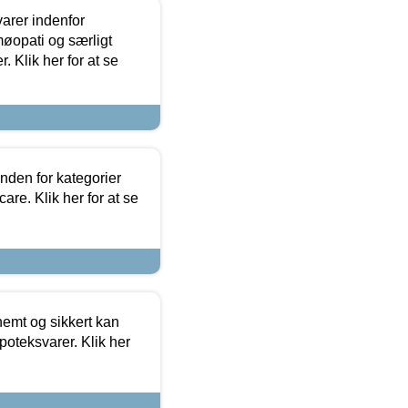
arer indenfor
møopati og særligt
 Klik her for at se
nden for kategorier
re. Klik her for at se
emt og sikkert kan
oteksvarer. Klik her