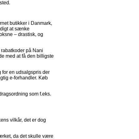
sted.
ternet butikker i Danmark,
ndigt at sænke
oksne – drastisk, og
r rabatkoder på Nani
e med at få den billigste
 for en udsalgspris der
igtig e-forhandler. Køb
afdragsordning som f.eks.
ns vilkår, det er dog
ærket, da det skulle være