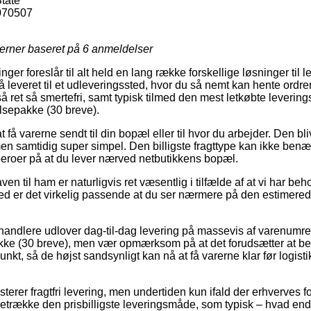
tate
070507
jerner baseret på
6
anmeldelser
nger foreslår til alt held en lang række forskellige løsninger til l
 leveret til et udleveringssted, hvor du så nemt kan hente ordre
å ret så smertefri, samt typisk tilmed den mest letkøbte leverin
sepakke (30 breve).
få varerne sendt til din bopæl eller til hvor du arbejder. Den bli
n samtidig super simpel. Den billigste fragttype kan ikke benæ
eroer på at du lever nærved netbutikkens bopæl.
en til ham er naturligvis ret væsentlig i tilfælde af at vi har beh
d er det virkelig passende at du ser nærmere på den estimered
rhandlere udlover dag-til-dag levering på massevis af varenumr
e (30 breve), men vær opmærksom på at det forudsætter at best
spunkt, så de højst sandsynligt kan nå at få varerne klar før logi
erer fragtfri levering, men undertiden kun ifald der erhverves fo
retrække den prisbilligste leveringsmåde, som typisk – hvad end 