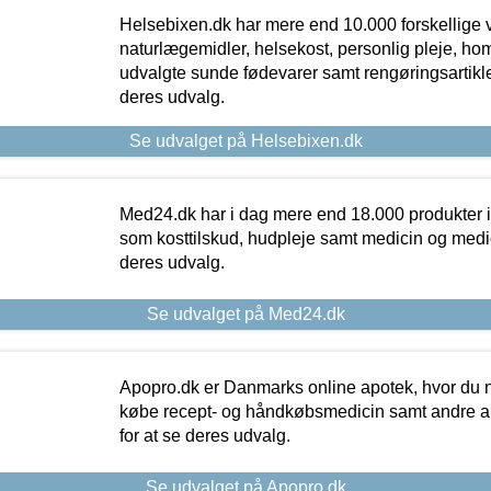
Helsebixen.dk har mere end 10.000 forskellige v
naturlægemidler, helsekost, personlig pleje, ho
udvalgte sunde fødevarer samt rengøringsartikler.
deres udvalg.
Se udvalget på Helsebixen.dk
Med24.dk har i dag mere end 18.000 produkter i
som kosttilskud, hudpleje samt medicin og medica
deres udvalg.
Se udvalget på Med24.dk
Apopro.dk er Danmarks online apotek, hvor du n
købe recept- og håndkøbsmedicin samt andre ap
for at se deres udvalg.
Se udvalget på Apopro.dk