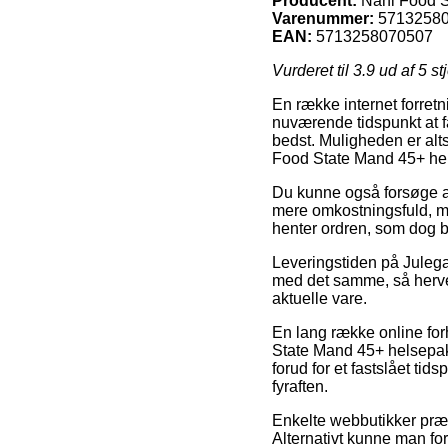
Producent:
Nani Food S
Varenummer:
5713258
EAN:
5713258070507
Vurderet til
3.9
ud af 5 st
En række internet forretni
nuværende tidspunkt at få
bedst. Muligheden er alts
Food State Mand 45+ hel
Du kunne også forsøge at 
mere omkostningsfuld, me
henter ordren, som dog b
Leveringstiden på Julegav
med det samme, så herve
aktuelle vare.
En lang række online fo
State Mand 45+ helsepakk
forud for et fastslået tid
fyraften.
Enkelte webbutikker præst
Alternativt kunne man fo