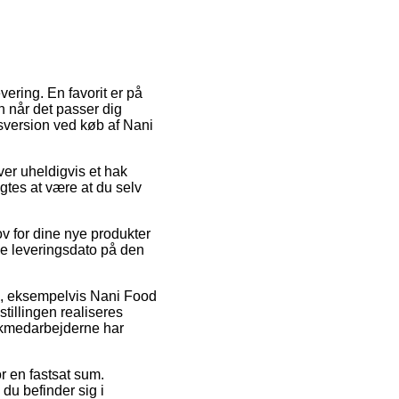
evering. En favorit er på
n når det passer dig
gsversion ved køb af Nani
ver uheldigvis et hak
gtes at være at du selv
ov for dine nye produkter
e leveringsdato på den
e, eksempelvis Nani Food
illingen realiseres
stikmedarbejderne har
r en fastsat sum.
du befinder sig i