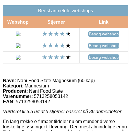
Bedst anmeldte webshops
Webshop
Stjerner
Link
Besøg webshop
Besøg webshop
Besøg webshop
Navn:
Nani Food State Magnesium (60 kap)
Kategori:
Magnesium
Producent:
Nani Food State
Varenummer:
5713258053142
EAN:
5713258053142
Vurderet til
3.5
ud af 5 stjerner baseret på
36
anmeldelser
En lang række e-firmaer tildeler nu om stunder diverse
forskellige løsninger til levering. Den mest almindelige er nu