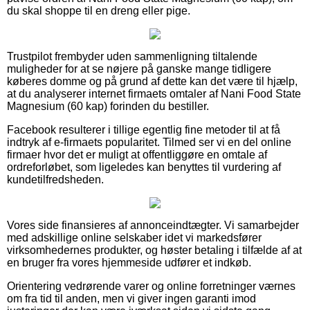
du skal shoppe til en dreng eller pige.
Trustpilot frembyder uden sammenligning tiltalende
muligheder for at se nøjere på ganske mange tidligere
køberes domme og på grund af dette kan det være til hjælp,
at du analyserer internet firmaets omtaler af Nani Food State
Magnesium (60 kap) forinden du bestiller.
Facebook resulterer i tillige egentlig fine metoder til at få
indtryk af e-firmaets popularitet. Tilmed ser vi en del online
firmaer hvor det er muligt at offentliggøre en omtale af
ordreforløbet, som ligeledes kan benyttes til vurdering af
kundetilfredsheden.
Vores side finansieres af annonceindtægter. Vi samarbejder
med adskillige online selskaber idet vi markedsfører
virksomhedernes produkter, og høster betaling i tilfælde af at
en bruger fra vores hjemmeside udfører et indkøb.
Orientering vedrørende varer og online forretninger værnes
om fra tid til anden, men vi giver ingen garanti imod