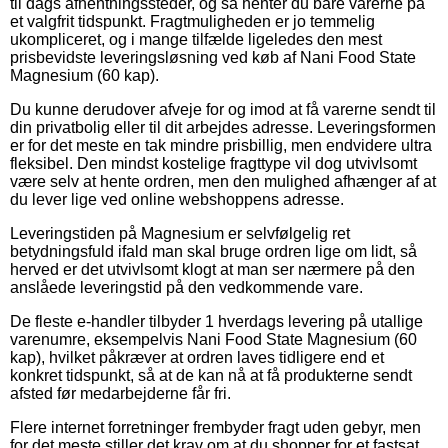
til dags afhentningssteder, og så henter du bare varerne på
et valgfrit tidspunkt. Fragtmuligheden er jo temmelig
ukompliceret, og i mange tilfælde ligeledes den mest
prisbevidste leveringsløsning ved køb af Nani Food State
Magnesium (60 kap).
Du kunne derudover afveje for og imod at få varerne sendt til
din privatbolig eller til dit arbejdes adresse. Leveringsformen
er for det meste en tak mindre prisbillig, men endvidere ultra
fleksibel. Den mindst kostelige fragttype vil dog utvivlsomt
være selv at hente ordren, men den mulighed afhænger af at
du lever lige ved online webshoppens adresse.
Leveringstiden på Magnesium er selvfølgelig ret
betydningsfuld ifald man skal bruge ordren lige om lidt, så
herved er det utvivlsomt klogt at man ser nærmere på den
anslåede leveringstid på den vedkommende vare.
De fleste e-handler tilbyder 1 hverdags levering på utallige
varenumre, eksempelvis Nani Food State Magnesium (60
kap), hvilket påkræver at ordren laves tidligere end et
konkret tidspunkt, så at de kan nå at få produkterne sendt
afsted før medarbejderne får fri.
Flere internet forretninger frembyder fragt uden gebyr, men
for det meste stiller det krav om at du shopper for et fastsat