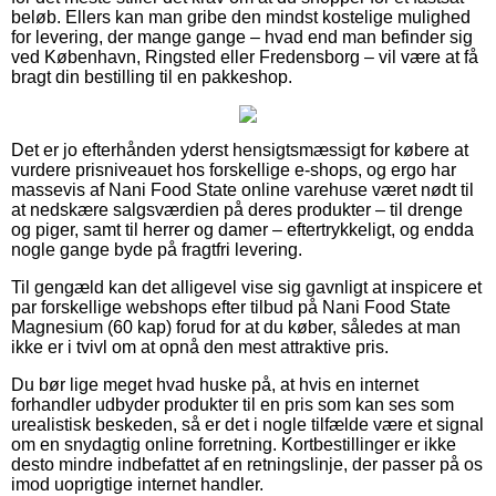
beløb. Ellers kan man gribe den mindst kostelige mulighed
for levering, der mange gange – hvad end man befinder sig
ved København, Ringsted eller Fredensborg – vil være at få
bragt din bestilling til en pakkeshop.
Det er jo efterhånden yderst hensigtsmæssigt for købere at
vurdere prisniveauet hos forskellige e-shops, og ergo har
massevis af Nani Food State online varehuse været nødt til
at nedskære salgsværdien på deres produkter – til drenge
og piger, samt til herrer og damer – eftertrykkeligt, og endda
nogle gange byde på fragtfri levering.
Til gengæld kan det alligevel vise sig gavnligt at inspicere et
par forskellige webshops efter tilbud på Nani Food State
Magnesium (60 kap) forud for at du køber, således at man
ikke er i tvivl om at opnå den mest attraktive pris.
Du bør lige meget hvad huske på, at hvis en internet
forhandler udbyder produkter til en pris som kan ses som
urealistisk beskeden, så er det i nogle tilfælde være et signal
om en snydagtig online forretning. Kortbestillinger er ikke
desto mindre indbefattet af en retningslinje, der passer på os
imod uoprigtige internet handler.