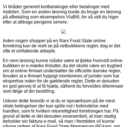
Vi tilråder generelt kortbetalinger eller betalinger med
mobilen. Som en anden løsning burde du bruge en løsning
på afbetaling som eksempelvis ViaBill, for så vidt du higer
efter at afdrage pengene senere.
Inden nogen shopper på en Nani Food State online
forretning kan de reelt se på netbutikkens regler, dog er det
ofte et omfattende arbejde.
En nem løsning kunne måske være at tjekke hvorvidt online
butikken er e-mærke tilsluttet, da det skulle være en tryghed
om at online firmaet understøtter de officielle danske regler,
foruden at e-firmaet hyppigt monitoreres af jurister som har
ekspertise inden for de gældende regler. Dette er desuden
en god genvej til at få hjælp, såfremt du forvoldes dilemmaer
som følge af din bestilling.
Udover dette foreslår vi at du er opmærksom på de mest
vitale betingelser der kan spille ind i forbindelse med
handlen, som fx hvilken returrettighed forretningen har. På
grund af dette er det desuden essesentielt, at man stadig
beholder sin faktura e-mail, så man i fremtiden vil kunne
påvise ordren af Nani Food State Magnesium (60 kap), om