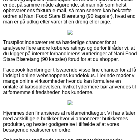
er det på samme måde afgørende, at man når som helst
opbevarer ens faktura e-mail, så man senere kan bekræfte
ordren af Nani Food Stare Blæretang (90 kapsler), hvad end
man er på udkig efter varer til en dreng eller pige.
Trustpilot indebærer ret så hæderlige chancer for at
analysere flere andre køberes ratings og derfor tilråder vi, at
du kigger på internet forhandlerens vurderinger af Nani Food
Stare Blæretang (90 kapsler) forud for at du shopper.
Facebook frembringer tilsvarende visse fine chancer for at få
indsigt i online webshoppens kundefokus. Herinde møder vi
mange online virksomheder hvor du kan formulere en
omtale af købsoplevelsen, hvilket ydermere bør anvendes til
at fornemme tilfredsheden hos kunderne.
Hjemmesiden finansieres af reklameindtægter. Vi har aftaler
med adskillige e-butikker hvor vi annoncerer butikkernes
produkter, og høster godtgørelse i tilfælde af at vores
besøgende realiserer en ordre.