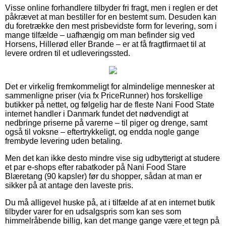
Visse online forhandlere tilbyder fri fragt, men i reglen er det
påkrævet at man bestiller for en bestemt sum. Desuden kan
du foretrække den mest prisbevidste form for levering, som i
mange tilfælde – uafhængig om man befinder sig ved
Horsens, Hillerød eller Brande – er at få fragtfirmaet til at
levere ordren til et udleveringssted.
Det er virkelig fremkommeligt for almindelige mennesker at
sammenligne priser (via fx PriceRunner) hos forskellige
butikker på nettet, og følgelig har de fleste Nani Food State
internet handler i Danmark fundet det nødvendigt at
nedbringe priserne på varerne – til piger og drenge, samt
også til voksne – eftertrykkeligt, og endda nogle gange
frembyde levering uden betaling.
Men det kan ikke desto mindre vise sig udbytterigt at studere
et par e-shops efter rabatkoder på Nani Food Stare
Blæretang (90 kapsler) før du shopper, sådan at man er
sikker på at antage den laveste pris.
Du må alligevel huske på, at i tilfælde af at en internet butik
tilbyder varer for en udsalgspris som kan ses som
himmelråbende billig, kan det mange gange være et tegn på