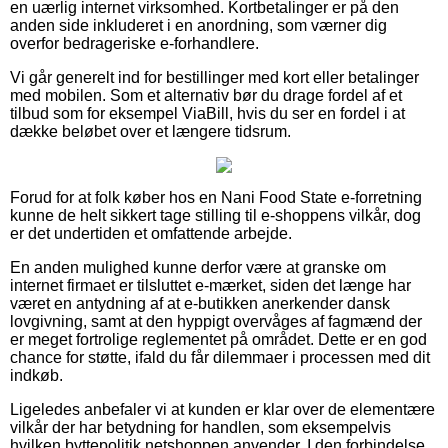
en uærlig internet virksomhed. Kortbetalinger er på den
anden side inkluderet i en anordning, som værner dig
overfor bedrageriske e-forhandlere.
Vi går generelt ind for bestillinger med kort eller betalinger
med mobilen. Som et alternativ bør du drage fordel af et
tilbud som for eksempel ViaBill, hvis du ser en fordel i at
dække beløbet over et længere tidsrum.
Forud for at folk køber hos en Nani Food State e-forretning
kunne de helt sikkert tage stilling til e-shoppens vilkår, dog
er det undertiden et omfattende arbejde.
En anden mulighed kunne derfor være at granske om
internet firmaet er tilsluttet e-mærket, siden det længe har
været en antydning af at e-butikken anerkender dansk
lovgivning, samt at den hyppigt overvåges af fagmænd der
er meget fortrolige reglementet på området. Dette er en god
chance for støtte, ifald du får dilemmaer i processen med dit
indkøb.
Ligeledes anbefaler vi at kunden er klar over de elementære
vilkår der har betydning for handlen, som eksempelvis
hvilken byttepolitik netshoppen anvender. I den forbindelse