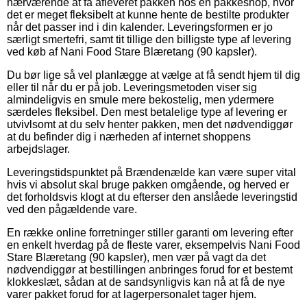
nærværende at få afleveret pakken hos en pakkeshop, hvor
det er meget fleksibelt at kunne hente de bestilte produkter
når det passer ind i din kalender. Leveringsformen er jo
særligt smertefri, samt tit tillige den billigste type af levering
ved køb af Nani Food Stare Blæretang (90 kapsler).
Du bør lige så vel planlægge at vælge at få sendt hjem til dig
eller til når du er på job. Leveringsmetoden viser sig
almindeligvis en smule mere bekostelig, men ydermere
særdeles fleksibel. Den mest betalelige type af levering er
utvivlsomt at du selv henter pakken, men det nødvendiggør
at du befinder dig i nærheden af internet shoppens
arbejdslager.
Leveringstidspunktet på Brændenælde kan være super vital
hvis vi absolut skal bruge pakken omgående, og herved er
det forholdsvis klogt at du efterser den anslåede leveringstid
ved den pågældende vare.
En række online forretninger stiller garanti om levering efter
en enkelt hverdag på de fleste varer, eksempelvis Nani Food
Stare Blæretang (90 kapsler), men vær på vagt da det
nødvendiggør at bestillingen anbringes forud for et bestemt
klokkeslæt, sådan at de sandsynligvis kan nå at få de nye
varer pakket forud for at lagerpersonalet tager hjem.