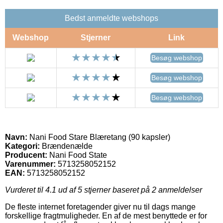
Bedst anmeldte webshops
Webshop
Stjerner
Link
Besøg webshop
Besøg webshop
Besøg webshop
Navn:
Nani Food Stare Blæretang (90 kapsler)
Kategori:
Brændenælde
Producent:
Nani Food State
Varenummer:
5713258052152
EAN:
5713258052152
Vurderet til
4.1
ud af 5 stjerner baseret på
2
anmeldelser
De fleste internet foretagender giver nu til dags mange
forskellige fragtmuligheder. En af de mest benyttede er for