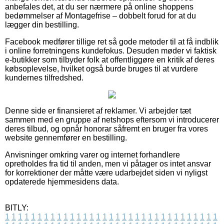
anbefales det, at du ser nærmere på online shoppens
bedømmelser af Montagefrise – dobbelt forud for at du
lægger din bestilling.
Facebook medfører tillige ret så gode metoder til at få indblik
i online forretningens kundefokus. Desuden møder vi faktisk
e-butikker som tilbyder folk at offentliggøre en kritik af deres
købsoplevelse, hvilket også burde bruges til at vurdere
kundernes tilfredshed.
Denne side er finansieret af reklamer. Vi arbejder tæt
sammen med en gruppe af netshops eftersom vi introducerer
deres tilbud, og opnår honorar såfremt en bruger fra vores
website gennemfører en bestilling.
Anvisninger omkring varer og internet forhandlere
opretholdes fra tid til anden, men vi påtager os intet ansvar
for korrektioner der måtte være udarbejdet siden vi nyligst
opdaterede hjemmesidens data.
BITLY:
1
1
1
1
1
1
1
1
1
1
1
1
1
1
1
1
1
1
1
1
1
1
1
1
1
1
1
1
1
1
1
1
1