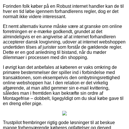
Forinden folk køber på en Robust internet handler kan de til
hver en tid løbe igennem forhandlerens regler, dog er det
normalt ikke videre interessant.
Et nemt alternativ kunne måske være at granske om online
forretningen er e-mærke godkendt, grundet at det
almindeligvis er en angivelse af at internet forhandleren
accepterer dansk lovgivning, udover at internet webshoppen
undertiden tilses af jurister som forstår de gældende regler.
Dette er en god anledning til bistand, når du møder
dilemmaer i processen med din shopping.
I øvrigt kan det anbefales at køberen er vaks omkring de
primære bestemmelser der spiller ind i forbindelse med
transaktionen, som eksempelvis den ombytningsrettighed
online webshoppen har. I den relation er det virkelig
afgørende, at man altid gemmer sin e-mail kvittering,
således man i fremtiden kan bekræfte sin ordre af
Montagefrise – dobbelt, ligegyldigt om du skal købe gave til
en dreng eller pige.
Trustpilot frembringer rigtig gode løsninger til at beskue
mange forhenværende køberes opfattelser og derved