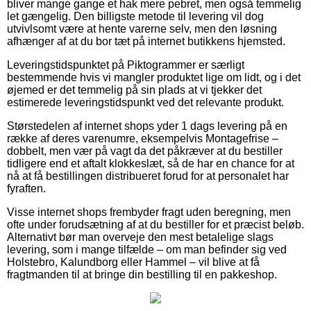
bliver mange gange et hak mere pebret, men også temmelig
let gængelig. Den billigste metode til levering vil dog
utvivlsomt være at hente varerne selv, men den løsning
afhænger af at du bor tæt på internet butikkens hjemsted.
Leveringstidspunktet på Piktogrammer er særligt
bestemmende hvis vi mangler produktet lige om lidt, og i det
øjemed er det temmelig på sin plads at vi tjekker det
estimerede leveringstidspunkt ved det relevante produkt.
Størstedelen af internet shops yder 1 dags levering på en
række af deres varenumre, eksempelvis Montagefrise –
dobbelt, men vær på vagt da det påkræver at du bestiller
tidligere end et aftalt klokkeslæt, så de har en chance for at
nå at få bestillingen distribueret forud for at personalet har
fyraften.
Visse internet shops frembyder fragt uden beregning, men
ofte under forudsætning af at du bestiller for et præcist beløb.
Alternativt bør man overveje den mest betalelige slags
levering, som i mange tilfælde – om man befinder sig ved
Holstebro, Kalundborg eller Hammel – vil blive at få
fragtmanden til at bringe din bestilling til en pakkeshop.