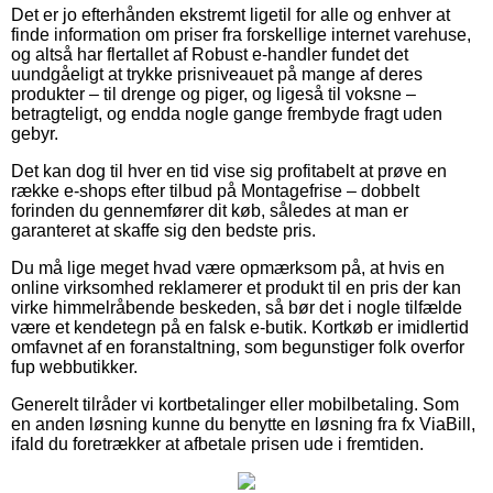
Det er jo efterhånden ekstremt ligetil for alle og enhver at
finde information om priser fra forskellige internet varehuse,
og altså har flertallet af Robust e-handler fundet det
uundgåeligt at trykke prisniveauet på mange af deres
produkter – til drenge og piger, og ligeså til voksne –
betragteligt, og endda nogle gange frembyde fragt uden
gebyr.
Det kan dog til hver en tid vise sig profitabelt at prøve en
række e-shops efter tilbud på Montagefrise – dobbelt
forinden du gennemfører dit køb, således at man er
garanteret at skaffe sig den bedste pris.
Du må lige meget hvad være opmærksom på, at hvis en
online virksomhed reklamerer et produkt til en pris der kan
virke himmelråbende beskeden, så bør det i nogle tilfælde
være et kendetegn på en falsk e-butik. Kortkøb er imidlertid
omfavnet af en foranstaltning, som begunstiger folk overfor
fup webbutikker.
Generelt tilråder vi kortbetalinger eller mobilbetaling. Som
en anden løsning kunne du benytte en løsning fra fx ViaBill,
ifald du foretrækker at afbetale prisen ude i fremtiden.