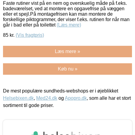
Faste rutiner vist på en nem og overskuelig måde på f.eks.
badeværelset, ved at montere en opgavefrise på væggen
eller et spejl.På montagefrisen kan man montere de
forskellige piktogrammer, der viser f.eks. rutinen for når man
går i bad eller på toilettet
(Læs mere)
85
kr.
(Vis fragtpris)
Læs mere »
Køb nu »
De mest populære sundheds-webshops er i øjeblikket
Helsebixen.dk
,
Med24.dk
og
Apopro.dk
, som alle har et stort
sortiment til gode priser.