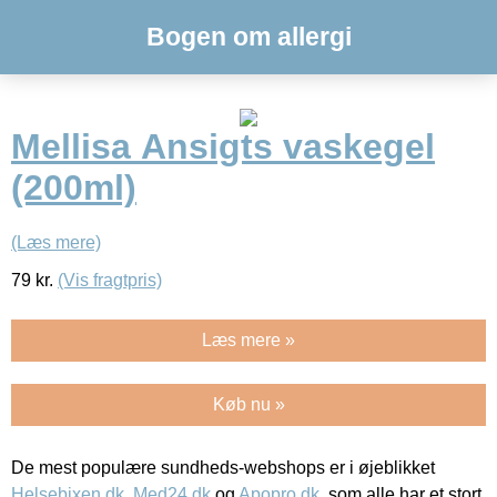
Bogen om allergi
Mellisa Ansigts vaskegel
(200ml)
(Læs mere)
79
kr.
(Vis fragtpris)
Læs mere »
Køb nu »
De mest populære sundheds-webshops er i øjeblikket
Helsebixen.dk
,
Med24.dk
og
Apopro.dk
, som alle har et stort