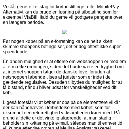
Vi slår generelt et slag for kortbestillinger eller MobilePay.
Alternativt kan du bruge en løsning på afbetaling som for
eksempel ViaBill, ifald du gerne vil godtgøre pengene over
en længere periode.
Før nogen køber på en e-forretning kan de helt sikkert
skimme shoppens betingelser, det er dog oftest ikke super
spændende.
En anden mulighed er at efterse om webshoppen er medlem
af e-mærke ordningen, siden det burde være en tryghed om
at internet shoppen følger de danske love, foruden at
netshoppen løbende tilses af jurister som er inde i de
gældende regulativer. Desuden tilbydes du mulighed for at
få bistand, når du bliver udsat for vanskeligheder ved dit
køb.
Ligeså foreslår vi at køber er obs på de elementære vilkår
der kan håndhæves i forbindelse med købet, som for
eksempel den returrettighed virksomheden kører med. På
grund af dette er det virkelig afgørende, at man stadig
beholder sin kvittering på e-mail, således man til enhver tid
vil kunne eftervise ordren af Mellisa Ansigts vaskegel