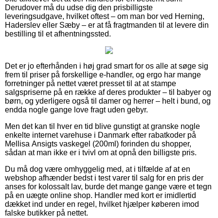
Derudover må du udse dig den prisbilligste
leveringsudgave, hvilket oftest – om man bor ved Herning,
Haderslev eller Sæby – er at få fragtmanden til at levere din
bestilling til et afhentningssted.
Det er jo efterhånden i høj grad smart for os alle at søge sig
frem til priser på forskellige e-handler, og ergo har mange
forretninger på nettet været presset til at at stampe
salgspriserne på en række af deres produkter – til babyer og
børn, og yderligere også til damer og herrer – helt i bund, og
endda nogle gange love fragt uden gebyr.
Men det kan til hver en tid blive gunstigt at granske nogle
enkelte internet varehuse i Danmark efter rabatkoder på
Mellisa Ansigts vaskegel (200ml) forinden du shopper,
sådan at man ikke er i tvivl om at opnå den billigste pris.
Du må dog være omhyggelig med, at i tilfælde af at en
webshop afhænder bedst i test varer til salg for en pris der
anses for kolossalt lav, burde det mange gange være et tegn
på en uægte online shop. Handler med kort er imidlertid
dækket ind under en regel, hvilket hjælper køberen imod
falske butikker på nettet.