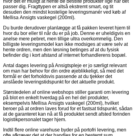
hvor det er muligt at hente de bestilte produkter lige når det
passer dig. Fragttypen er altså ekstremt smart, og tit
desuden den mindst kostelige leveringsmanér ved køb af
Mellisa Ansigts vaskegel (200ml).
Du burde derudover planlægge at få pakken leveret hjem til
hvor du bor eller til når du er på job. Denne er uheldigvis en
anelse mere pebret, men tillige ultra overkommelig. Den
billigste leveringsmodel kan ikke modsiges at være selv at
hente ordren, men den løsning betinges af at du fysisk
befinder dig i kort afstand af internet forhandlerens bopæl.
Antal dages levering på Ansigtspleje er jo særligt relevant
om man har behov for din ordre øjeblikkeligt, så med det
formål er det forholdsvis passende at du tjekker det
anslåede leveringstidspunkt for det aktuelle produkt.
Størstedelen af online webshops stiller garanti om levering
på blot en enkelt hverdag på en hel del produkter,
eksempelvis Mellisa Ansigts vaskegel (200ml), hvilket
beroer på at ordren laves forud for et fastsat tidspunkt, sådan
at de garanteret kan nå at få produktet sendt afsted forinden
logistikpersonalet tager hjem.
Indtil flere online varehuse byder på portofri levering, men
ofte afkræver det at der handles for en bestemt sum.