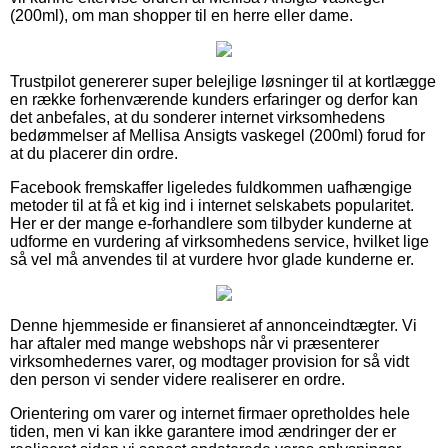
(200ml), om man shopper til en herre eller dame.
Trustpilot genererer super belejlige løsninger til at kortlægge
en række forhenværende kunders erfaringer og derfor kan
det anbefales, at du sonderer internet virksomhedens
bedømmelser af Mellisa Ansigts vaskegel (200ml) forud for
at du placerer din ordre.
Facebook fremskaffer ligeledes fuldkommen uafhængige
metoder til at få et kig ind i internet selskabets popularitet.
Her er der mange e-forhandlere som tilbyder kunderne at
udforme en vurdering af virksomhedens service, hvilket lige
så vel må anvendes til at vurdere hvor glade kunderne er.
Denne hjemmeside er finansieret af annonceindtægter. Vi
har aftaler med mange webshops når vi præsenterer
virksomhedernes varer, og modtager provision for så vidt
den person vi sender videre realiserer en ordre.
Orientering om varer og internet firmaer opretholdes hele
tiden, men vi kan ikke garantere imod ændringer der er