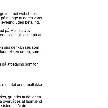
ige internet webshops,
et på mange af deres varer
 levering uden betaling.
lbud på Mellisa Day
r usvigeligt sikker på at
en pris der kan ses som
kluderet i en orden, som
g på afbetaling som for
, men det er normalt ikke
et, grundet at det er en
g da overvåges af fagmænd
sisteret, når du