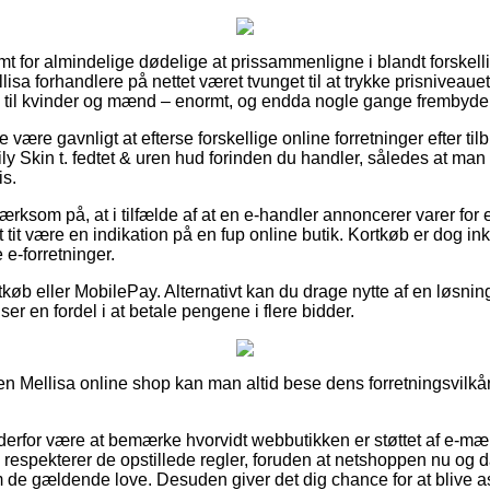
mt for almindelige dødelige at prissammenligne i blandt forskell
ellisa forhandlere på nettet været tvunget til at trykke prisniveau
som til kvinder og mænd – enormt, og endda nogle gange frembyde
 være gavnligt at efterse forskellige online forretninger efter ti
Skin t. fedtet & uren hud forinden du handler, således at man e
is.
ksom på, at i tilfælde af at en e-handler annoncerer varer for 
t tit være en indikation på en fup online butik. Kortkøb er dog in
e-forretninger.
tkøb eller MobilePay. Alternativt kan du drage nytte af en løsnin
er en fordel i at betale pengene i flere bidder.
en Mellisa online shop kan man altid bese dens forretningsvilkår
rfor være at bemærke hvorvidt webbutikken er støttet af e-mærk
n respekterer de opstillede regler, foruden at netshoppen nu o
e gældende love. Desuden giver det dig chance for at blive as