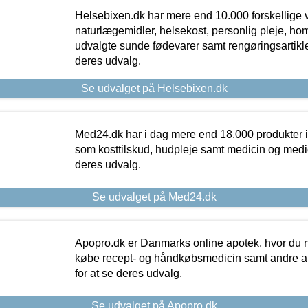
Helsebixen.dk har mere end 10.000 forskellige v
naturlægemidler, helsekost, personlig pleje, ho
udvalgte sunde fødevarer samt rengøringsartikler.
deres udvalg.
Se udvalget på Helsebixen.dk
Med24.dk har i dag mere end 18.000 produkter i
som kosttilskud, hudpleje samt medicin og medica
deres udvalg.
Se udvalget på Med24.dk
Apopro.dk er Danmarks online apotek, hvor du n
købe recept- og håndkøbsmedicin samt andre ap
for at se deres udvalg.
Se udvalget på Apopro.dk