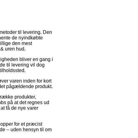
metoder til levering. Den
 hente de nyindkøbte
illige den mest
 & uren hud.
uligheden bliver en gang i
 til levering vil dog
ilholdssted.
ver varen inden for kort
d det pågældende produkt.
 række produkter,
bs på at det regnes ud
 at få de nye varer
opper for et præcist
lde – uden hensyn til om