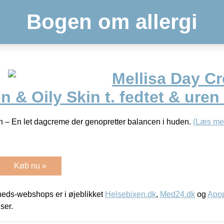
Bogen om allergi
Mellisa Day C
 & Oily Skin t. fedtet & uren
– En let dagcreme der genopretter balancen i huden.
(Læs me
Køb nu »
eds-webshops er i øjeblikket
Helsebixen.dk
,
Med24.dk
og
Apop
iser.