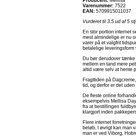
Producent:
Mellisa
Varenummer:
7522
EAN:
5709915011037
Vurderet til
3.5
ud af 5 st
En stor portion internet 
mest almindelige er nu om
varer på et valgfrit tids
betalelige leveringsform
Du bør derudover tænke ov
mellem en tand mere pebr
altid være selv at hente 
Fragttiden på Dagcreme, g
tid, og derfor er det ude
De fleste online forhandl
eksempelvis Mellisa Day 
fra at bestillingen fuldb
klargjort inden pakkeperso
Flere internet forretning
beløb. I øvrigt kan man v
man er ved Viborg, Hobro 