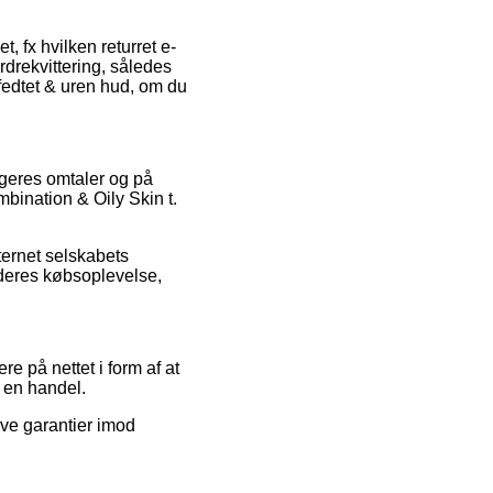
, fx hvilken returret e-
rdrekvittering, således
fedtet & uren hud, om du
ugeres omtaler og på
mbination & Oily Skin t.
ternet selskabets
 deres købsoplevelse,
e på nettet i form af at
 en handel.
ive garantier imod