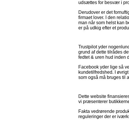
udsættes for besvær i p
Derudover er det fornuftig
firmaet lover. I den rela
man når som helst kan be
er på udkig efter et produk
Trustpilot yder nogenlun
grund af dette tilrådes d
fedtet & uren hud inden 
Facebook yder lige så vel
kundetilfredshed. I øvri
som også må bruges til 
Dette website finansieres
vi præsenterer butikkern
Fakta vedrørende produkt
reguleringer der er ivær