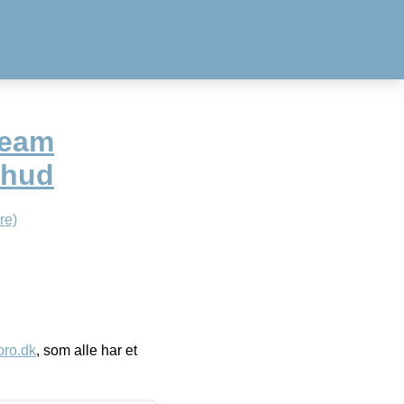
ream
 hud
re)
ro.dk
, som alle har et