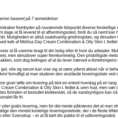
jerner baseret på
7
anmeldelser
selskaber frembyder på nuværende tidspunkt diverse forskellige 
 dage at få leveret til et afhentningssted, fordi du så nemt kan
punkt. Muligheden er altså usædvanlig gnidningsløs, og desuden t
 ved køb af Mellisa Day Cream Combination & Oily Skin t. fedtet
er at få varerne bragt til din bolig eller til hvor du arbejder. M
et, men derudover super fremkommelig. Den prisbilligste metode
pakken, som dog betinges af at du lever nærved e-forretningens t
el, olie og serum kan vise sig at være yderst aktuel når vi behø
n tvivl fornuftigt at man studerer den anslåede leveringsdato ve
ere giver løfte om levering på blot en enkelt hverdag på en lang
Cream Combination & Oily Skin t. fedtet & uren hud, men vær o
yrdes forinden et besluttet klokkeslæt, så de sandsynligvis kan nå
nalet får fri.
er yder gratis levering, men for det meste påkræves det at man sh
ælge den mindst kostelige leveringsmetode, der i de fleste tilfæ
eller Svenstrup – er at få kørt din pakke til et udleveringssted.