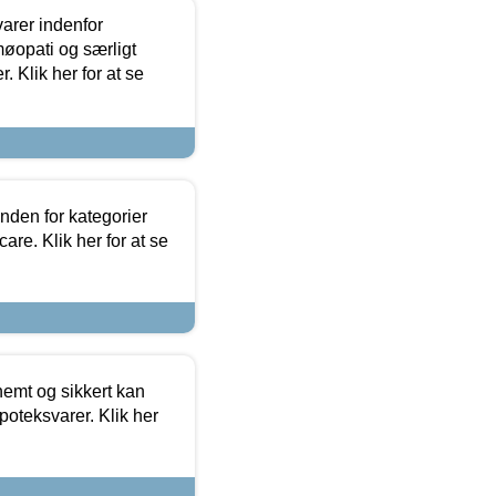
arer indenfor
møopati og særligt
 Klik her for at se
nden for kategorier
re. Klik her for at se
emt og sikkert kan
oteksvarer. Klik her