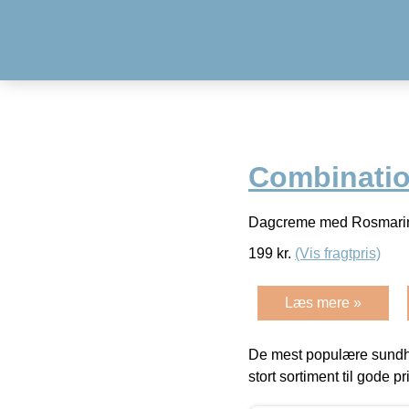
Combination
Dagcreme med Rosmarin 
199
kr.
(Vis fragtpris)
Læs mere »
De mest populære sundh
stort sortiment til gode pr