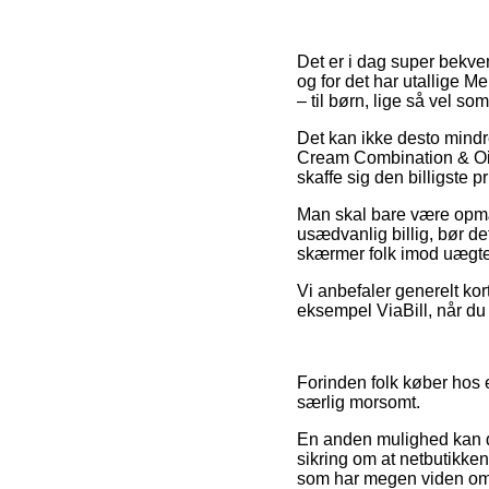
Det er i dag super bekve
og for det har utallige M
– til børn, lige så vel 
Det kan ikke desto mindre
Cream Combination & Oily 
skaffe sig den billigste pr
Man skal bare være opmær
usædvanlig billig, bør de
skærmer folk imod uægte 
Vi anbefaler generelt kor
eksempel ViaBill, når du s
Forinden folk køber hos 
særlig morsomt.
En anden mulighed kan de
sikring om at netbutikke
som har megen viden om d