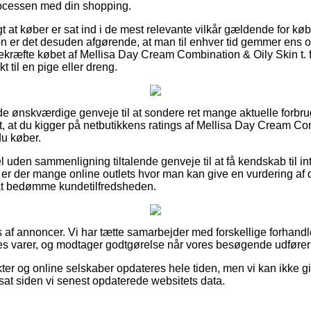
rocessen med din shopping.
t at køber er sat ind i de mest relevante vilkår gældende for købet
tion er det desuden afgørende, at man til enhver tid gemmer ens o
kræfte købet af Mellisa Day Cream Combination & Oily Skin t. 
t til en pige eller dreng.
de ønskværdige genveje til at sondere ret mange aktuelle forbr
et, at du kigger på netbutikkens ratings af Mellisa Day Cream Co
du køber.
 uden sammenligning tiltalende genveje til at få kendskab til in
gt er der mange online outlets hvor man kan give en vurdering af
at bedømme kundetilfredsheden.
 af annoncer. Vi har tætte samarbejder med forskellige forhandler
es varer, og modtager godtgørelse når vores besøgende udfører
er og online selskaber opdateres hele tiden, men vi kan ikke g
ksat siden vi senest opdaterede websitets data.