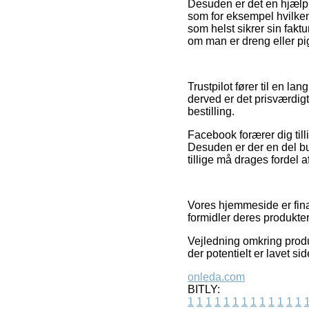
Desuden er det en hjælp 
som for eksempel hvilken 
som helst sikrer sin fak
om man er dreng eller pi
Trustpilot fører til en l
derved er det prisværdig
bestilling.
Facebook forærer dig til
Desuden er der en del but
tillige må drages fordel 
Vores hjemmeside er fina
formidler deres produkter
Vejledning omkring produ
der potentielt er lavet si
onleda.com
BITLY:
1
1
1
1
1
1
1
1
1
1
1
1
1