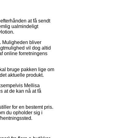
 efterhånden at få sendt
emlig ualmindeligt
lotion.
e. Muligheden bliver
gtmulighed vil dog altid
 af online forretningens
skal bruge pakken lige om
 det aktuelle produkt.
ksempelvis Mellisa
s at de kan nå at få
iller for en bestemt pris.
om du opholder sig i
afhentningssted.