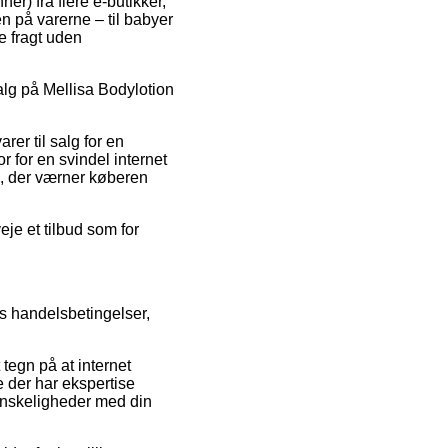
er) fra flere e-butikker,
en på varerne – til babyer
e fragt uden
alg på Mellisa Bodylotion
rer til salg for en
 for en svindel internet
e, der værner køberen
je et tilbud som for
ns handelsbetingelser,
 tegn på at internet
e der har ekspertise
vanskeligheder med din