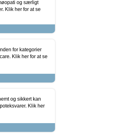
møopati og særligt
 Klik her for at se
nden for kategorier
re. Klik her for at se
emt og sikkert kan
oteksvarer. Klik her