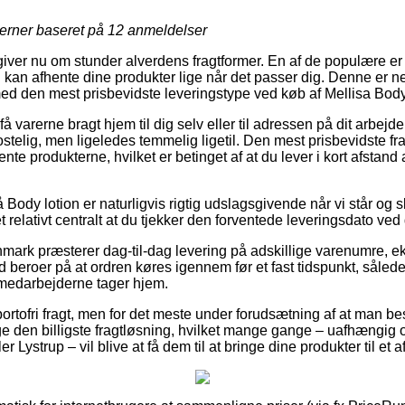
jerner baseret på
12
anmeldelser
giver nu om stunder alverdens fragtformer. En af de populære er
u kan afhente dine produkter lige når det passer dig. Denne er n
lmed den mest prisbevidste leveringstype ved køb af Mellisa Body
å varerne bragt hjem til dig selv eller til adressen på dit arbejd
stelig, men ligeledes temmelig ligetil. Den mest prisbevidste fra
ente produkterne, hvilket er betinget af at du lever i kort afstand
Body lotion er naturligvis rigtig udslagsgivende når vi står og 
et relativt centralt at du tjekker den forventede leveringsdato ved
ark præsterer dag-til-dag levering på adskillige varenumre, e
d beroer på at ordren køres igennem før et fast tidspunkt, sålede
medarbejderne tager hjem.
ortofri fragt, men for det meste under forudsætning af at man best
ge den billigste fragtløsning, hvilket mange gange – uafhængig 
 Lystrup – vil blive at få dem til at bringe dine produkter til et 