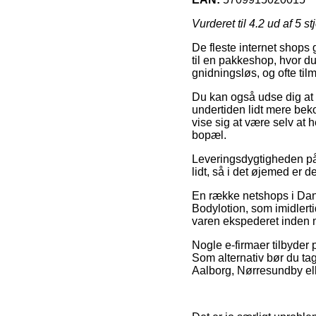
Vurderet til
4.2
ud af 5 st
De fleste internet shops 
til en pakkeshop, hvor d
gnidningsløs, og ofte ti
Du kan også udse dig at f
undertiden lidt mere beko
vise sig at være selv at h
bopæl.
Leveringsdygtigheden på 
lidt, så i det øjemed er d
En række netshops i Danm
Bodylotion, som imidlerti
varen ekspederet inden 
Nogle e-firmaer tilbyder p
Som alternativ bør du ta
Aalborg, Nørresundby eller