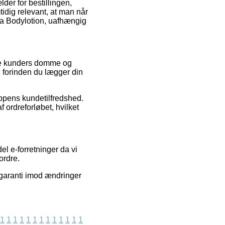
er for bestillingen,
tidig relevant, at man når
isa Bodylotion, uafhængig
ende kunders domme og
n forinden du lægger din
oppens kundetilfredshed.
 ordreforløbet, hvilket
l e-forretninger da vi
ordre.
 garanti imod ændringer
1
1
1
1
1
1
1
1
1
1
1
1
1