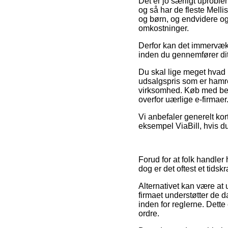
Det er jo særligt uproble
og så har de fleste Mellis
og børn, og endvidere og
omkostninger.
Derfor kan det immervæk 
inden du gennemfører dit
Du skal lige meget hvad ik
udsalgspris som er hamre
virksomhed. Køb med bet
overfor uærlige e-firmaer
Vi anbefaler generelt ko
eksempel ViaBill, hvis d
Forud for at folk handler
dog er det oftest et tids
Alternativet kan være at 
firmaet understøtter de d
inden for reglerne. Dette
ordre.