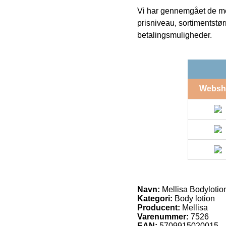
Vi har gennemgået de mes
prisniveau, sortimentstø
betalingsmuligheder.
Websh
Navn:
Mellisa Bodylotio
Kategori:
Body lotion
Producent:
Mellisa
Varenummer:
7526
EAN:
5709915020015