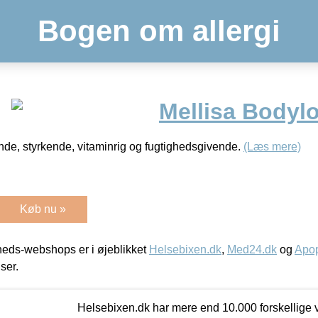
Bogen om allergi
Mellisa Bodylo
de, styrkende, vitaminrig og fugtighedsgivende.
(Læs mere)
Køb nu »
eds-webshops er i øjeblikket
Helsebixen.dk
,
Med24.dk
og
Apop
iser.
Helsebixen.dk har mere end 10.000 forskellige v