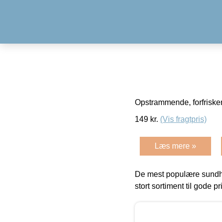
Opstrammende, forfrisken
149
kr.
(Vis fragtpris)
Læs mere »
De mest populære sundh
stort sortiment til gode pr