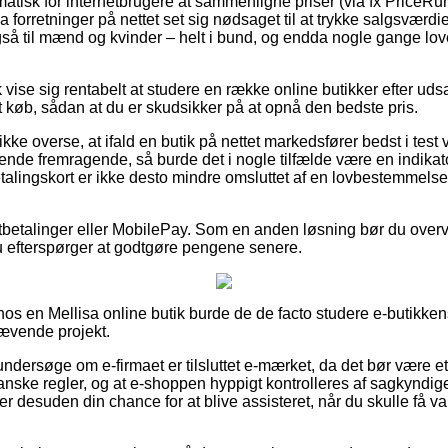
matisk for internetbrugere at sammenligne priser (via fx PriceRunn
a forretninger på nettet set sig nødsaget til at trykke salgsværdi
så til mænd og kvinder – helt i bund, og endda nogle gange lov
vise sig rentabelt at studere en række online butikker efter uds
 køb, sådan at du er skudsikker på at opnå den bedste pris.
ke overse, at ifald en butik på nettet markedsfører bedst i test va
nde fremragende, så burde det i nogle tilfælde være en indikator
alingskort er ikke desto mindre omsluttet af en lovbestemmels
.
rtbetalinger eller MobilePay. Som en anden løsning bør du overve
u efterspørger at godtgøre pengene senere.
 hos en Mellisa online butik burde de de facto studere e-butikke
krævende projekt.
undersøge om e-firmaet er tilsluttet e-mærket, da det bør være et
anske regler, og at e-shoppen hyppigt kontrolleres af sagkyndig
 er desuden din chance for at blive assisteret, når du skulle få 