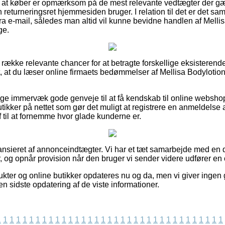
at køber er opmærksom på de mest relevante vedtægter der gæld
returneringsret hjemmesiden bruger. I relation til det er det sam
tura e-mail, således man altid vil kunne bevidne handlen af Mell
ge.
ang række relevante chancer for at betragte forskellige eksister
t, at du læser online firmaets bedømmelser af Mellisa Bodylotio
lige immervæk gode genveje til at få kendskab til online websh
ikker på nettet som gør det muligt at registrere en anmeldelse af
af til at fornemme hvor glade kunderne er.
nsieret af annonceindtægter. Vi har et tæt samarbejde med en de
, og opnår provision når den bruger vi sender videre udfører en 
kter og online butikker opdateres nu og da, men vi giver ingen
den sidste opdatering af de viste informationer.
1
1
1
1
1
1
1
1
1
1
1
1
1
1
1
1
1
1
1
1
1
1
1
1
1
1
1
1
1
1
1
1
1
1
1