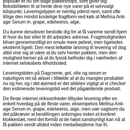
populær er nu om dage pakkeshops, som giver dig
fleksibiliteten til at hente dine nye varer på et selvvalgt
tidspunkt. Leveringstypen er nemlig yderst nem, samt ofte
tillige den mindst kostelige fragtform ved køb af Mellisa Anti-
age Serum m. grape, edelweiss, alge.
Du kunne derudover beslutte dig for at få varerne sendt hjem
til hvor du bor eller til dit arbejdes adresse. Fragtmuligheden
bliver gennemsnitligt en smule mere pebret, men ligeledes
ekstremt ligetil. Den mest letkøbte løsning til levering vil dog
altid vise sig at være at du selv henter pakken, men den
mulighed beroer på at du fysisk befinder dig i nærheden af
internet selskabets tilholdssted.
Leveringstiden på Dagcreme, gel, olie og serum er
naturligvis ret så aktuel i tilfælde af at du mangler produktet
nu og her, og i det øjemed er det aldeles vigtigt at vi checker
den estimerede leveringstid ved det pågældende produkt.
De fleste internet virksomheder tilbyder levering efter en
enkelt hverdag på de fleste varer, eksempelvis Mellisa Anti-
age Serum m. grape, edelweiss, alge, men vær vagtsom da
det påkræver at bestillingen anbringes inden et konkret
klokkeslæt, med det formål at de højst sandsynligt kan nå at
få pakken sendt afsted inden medarbejderne har fri.