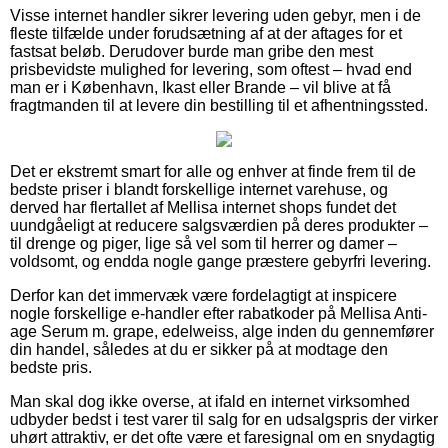
Visse internet handler sikrer levering uden gebyr, men i de
fleste tilfælde under forudsætning af at der aftages for et
fastsat beløb. Derudover burde man gribe den mest
prisbevidste mulighed for levering, som oftest – hvad end
man er i København, Ikast eller Brande – vil blive at få
fragtmanden til at levere din bestilling til et afhentningssted.
Det er ekstremt smart for alle og enhver at finde frem til de
bedste priser i blandt forskellige internet varehuse, og
derved har flertallet af Mellisa internet shops fundet det
uundgåeligt at reducere salgsværdien på deres produkter –
til drenge og piger, lige så vel som til herrer og damer –
voldsomt, og endda nogle gange præstere gebyrfri levering.
Derfor kan det immervæk være fordelagtigt at inspicere
nogle forskellige e-handler efter rabatkoder på Mellisa Anti-
age Serum m. grape, edelweiss, alge inden du gennemfører
din handel, således at du er sikker på at modtage den
bedste pris.
Man skal dog ikke overse, at ifald en internet virksomhed
udbyder bedst i test varer til salg for en udsalgspris der virker
uhørt attraktiv, er det ofte være et faresignal om en snydagtig