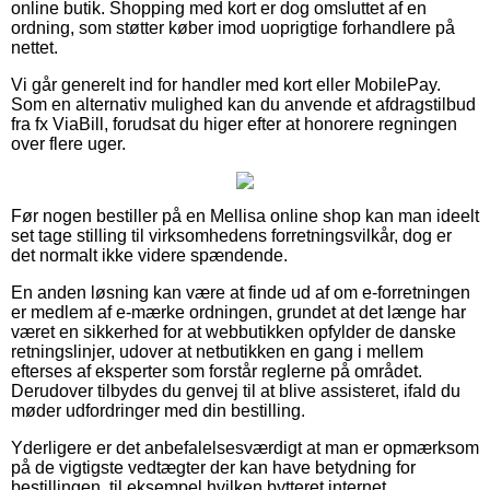
online butik. Shopping med kort er dog omsluttet af en
ordning, som støtter køber imod uoprigtige forhandlere på
nettet.
Vi går generelt ind for handler med kort eller MobilePay.
Som en alternativ mulighed kan du anvende et afdragstilbud
fra fx ViaBill, forudsat du higer efter at honorere regningen
over flere uger.
Før nogen bestiller på en Mellisa online shop kan man ideelt
set tage stilling til virksomhedens forretningsvilkår, dog er
det normalt ikke videre spændende.
En anden løsning kan være at finde ud af om e-forretningen
er medlem af e-mærke ordningen, grundet at det længe har
været en sikkerhed for at webbutikken opfylder de danske
retningslinjer, udover at netbutikken en gang i mellem
efterses af eksperter som forstår reglerne på området.
Derudover tilbydes du genvej til at blive assisteret, ifald du
møder udfordringer med din bestilling.
Yderligere er det anbefalelsesværdigt at man er opmærksom
på de vigtigste vedtægter der kan have betydning for
bestillingen, til eksempel hvilken bytteret internet