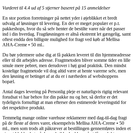
Vurderet til
4.4
ud af 5 stjerner baseret på
15
anmeldelser
En stor portion forretninger på nettet yder i øjeblikket et bredt
udvalg af løsninger til levering. En der er meget populær er p.t.
pakkeshops, hvor du så selv henter de bestilte varer når det passer
ind i din hverdag. Fragtløsningen er altså ekstremt let gængelig, samt
oftest endda den billigste mulighed for fragt ved køb af Mellisa
AHA-Creme • 50 ml..
Du bør ydermere udse dig at få pakken leveret til din hjemmeadresse
eller til dit arbejdes adresse. Fragtmetoden bliver somme tider en lille
smule mere pebret, men derudover i høj grad praktisk. Den mindst
kostelige fragtmetode vil dog altid være at hente varerne selv, men
den løsning er betinget af at du er i nærheden af webshoppens
bopæl.
Antal dages levering på Personlig pleje er naturligvis rigtig relevant
forudsat vi har behov for din pakke nu og her, så derfor er det
tydeligvis fornuftigt at man efterser den estimerede leveringstid for
det respektive produkt.
Temmelig mange online varehuse reklamerer med dag-til-dag fragt
på de fleste af deres varer, eksempelvis Mellisa AHA-Creme • 50
ml., men som trods alt påkræver at bestillingen gennemføres inden et