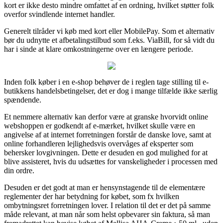
kort er ikke desto mindre omfattet af en ordning, hvilket støtter folk
overfor svindlende internet handler.
Generelt tilråder vi køb med kort eller MobilePay. Som et alternativ
bør du udnytte et afbetalingstilbud som f.eks. ViaBill, for så vidt du
har i sinde at klare omkostningerne over en længere periode.
Inden folk køber i en e-shop behøver de i reglen tage stilling til e-
butikkens handelsbetingelser, det er dog i mange tilfælde ikke særlig
spændende.
Et nemmere alternativ kan derfor være at granske hvorvidt online
webshoppen er godkendt af e-mærket, hvilket skulle være en
angivelse af at internet forretningen forstår de danske love, samt at
online forhandleren lejlighedsvis overvåges af eksperter som
behersker lovgivningen. Dette er desuden en god mulighed for at
blive assisteret, hvis du udsættes for vanskeligheder i processen med
din ordre.
Desuden er det godt at man er hensynstagende til de elementære
reglementer der har betydning for købet, som fx hvilken
ombytningsret forretningen lover. I relation til det er det på samme
måde relevant, at man når som helst opbevarer sin faktura, så man