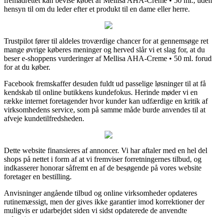
fremadrettet kan bevise købet af Mellisa AHA-Creme • 50 ml., uden
hensyn til om du leder efter et produkt til en dame eller herre.
Trustpilot fører til aldeles troværdige chancer for at gennemsøge ret
mange øvrige køberes meninger og herved slår vi et slag for, at du
beser e-shoppens vurderinger af Mellisa AHA-Creme • 50 ml. forud
for at du køber.
Facebook fremskaffer desuden fuldt ud passelige løsninger til at få
kendskab til online butikkens kundefokus. Herinde møder vi en
række internet foretagender hvor kunder kan udfærdige en kritik af
virksomhedens service, som på samme måde burde anvendes til at
afveje kundetilfredsheden.
Dette website finansieres af annoncer. Vi har aftaler med en hel del
shops på nettet i form af at vi fremviser forretningernes tilbud, og
indkasserer honorar såfremt en af de besøgende på vores website
foretager en bestilling.
Anvisninger angående tilbud og online virksomheder opdateres
rutinemæssigt, men der gives ikke garantier imod korrektioner der
muligvis er udarbejdet siden vi sidst opdaterede de anvendte