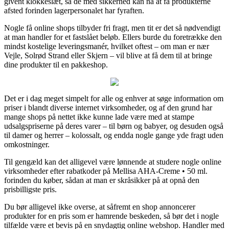
givent klokkeslæt, så de med sikkerhed kan nå at få produkterne
afsted forinden lagerpersonalet har fyraften.
Nogle få online shops tilbyder fri fragt, men tit er det så nødvendigt
at man handler for et fastslået beløb. Ellers burde du foretrække den
mindst kostelige leveringsmanér, hvilket oftest – om man er nær
Vejle, Solrød Strand eller Skjern – vil blive at få dem til at bringe
dine produkter til en pakkeshop.
Det er i dag meget simpelt for alle og enhver at søge information om
priser i blandt diverse internet virksomheder, og af den grund har
mange shops på nettet ikke kunne lade være med at stampe
udsalgspriserne på deres varer – til børn og babyer, og desuden også
til damer og herrer – kolossalt, og endda nogle gange yde fragt uden
omkostninger.
Til gengæld kan det alligevel være lønnende at studere nogle online
virksomheder efter rabatkoder på Mellisa AHA-Creme • 50 ml.
forinden du køber, sådan at man er skråsikker på at opnå den
prisbilligste pris.
Du bør alligevel ikke overse, at såfremt en shop annoncerer
produkter for en pris som er hamrende beskeden, så bør det i nogle
tilfælde være et bevis på en snydagtig online webshop. Handler med