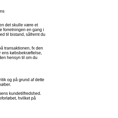
ens
en det skulle være et
ne forretningen en gang i
ed til bistand, såfremt du
på transaktionen, fx den
er ens købsbekræftelse,
uden hensyn til om du
itik og på grund af dette
 køber.
ppens kundetilfredshed.
forløbet, hvilket på