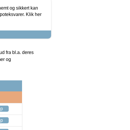
emt og sikkert kan
oteksvarer. Klik her
 fra bl.a. deres
mer og
op
op