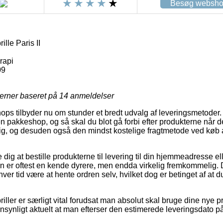
Besøg websh
lle Paris II
rapi
09
jerner baseret på
14
anmeldelser
hops tilbyder nu om stunder et bredt udvalg af leveringsmetoder
 en pakkeshop, og så skal du blot gå forbi efter produkterne når 
ig, og desuden også den mindst kostelige fragtmetode ved køb 
ig at bestille produkterne til levering til din hjemmeadresse ell
n er oftest en kende dyrere, men endda virkelig fremkommelig. D
nhver tid være at hente ordren selv, hvilket dog er betinget af at d
ller er særligt vital forudsat man absolut skal bruge dine nye pr
ensynligt aktuelt at man efterser den estimerede leveringsdato