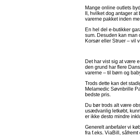
Mange online outlets byd
II, hvilket dog antager at
varerne pakket inden med
En hel del e-butikker gara
sum. Desuden kan man ove
Korsør eller Struer – vil 
Det har vist sig at være 
den grund har flere Dans
varerne – til børn og bab
Trods dette kan det stadi
Melamedic Søvnbrille Pari
bedste pris.
Du bør trods alt være obs
usædvanlig letkøbt, kunn
er ikke desto mindre inkl
Generelt anbefaler vi kø
fra f.eks. ViaBill, såfrem