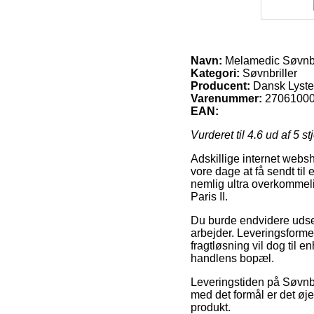
Navn:
Melamedic Søvnbri
Kategori:
Søvnbriller
Producent:
Dansk Lyste
Varenummer:
2706100
EAN:
Vurderet til
4.6
ud af 5 st
Adskillige internet webs
vore dage at få sendt til
nemlig ultra overkommel
Paris II.
Du burde endvidere udse d
arbejder. Leveringsforme
fragtløsning vil dog til e
handlens bopæl.
Leveringstiden på Søvnbri
med det formål er det øj
produkt.