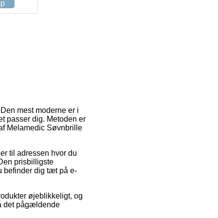
op
. Den mest moderne er i
det passer dig. Metoden er
af Melamedic Søvnbrille
er til adressen hvor du
en prisbilligste
u befinder dig tæt på e-
odukter øjeblikkeligt, og
 på det pågældende