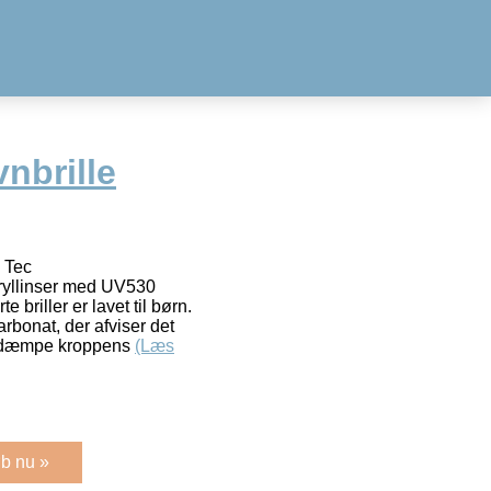
nbrille
i Tec
cryllinser med UV530
e briller er lavet til børn.
carbonat, der afviser det
at dæmpe kroppens
(Læs
b nu »