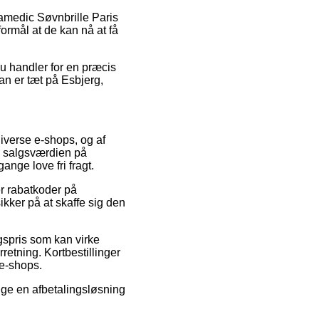
lamedic Søvnbrille Paris
formål at de kan nå at få
 du handler for en præcis
an er tæt på Esbjerg,
diverse e-shops, og af
ge salgsværdien på
ange love fri fragt.
er rabatkoder på
ikker på at skaffe sig den
gspris som kan virke
etning. Kortbestillinger
 e-shops.
uge en afbetalingsløsning