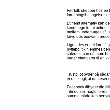
Før folk shopper hos en 
forretningsbetingelser, 
Et nemt alternativ kan de
kendetegn for at online fi
mellem undersøges af juri
forvoldes besvær i proc
Ligeledes er det fornufti
byttepolitik hjemmesiden
således man når som helst
søger efter varer til en k
Trustpilot byder på sådan
er det klogt, at du læser
Facebook tilbyder dig til
Tilmed ses nogle forretni
samme måde kan benyttes t