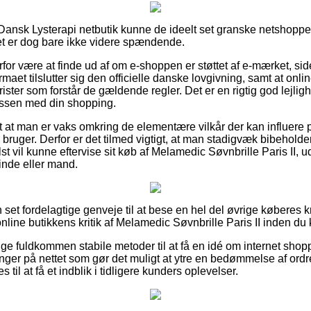
Dansk Lysterapi netbutik kunne de ideelt set granske netshopp
det er dog bare ikke videre spændende.
rfor være at finde ud af om e-shoppen er støttet af e-mærket, sid
rmaet tilslutter sig den officielle danske lovgivning, samt at onli
ster som forstår de gældende regler. Det er en rigtig god lejligh
essen med din shopping.
gt at man er vaks omkring de elementære vilkår der kan influere 
 bruger. Derfor er det tilmed vigtigt, at man stadigvæk bibehold
 vil kunne eftervise sit køb af Melamedic Søvnbrille Paris II, 
vinde eller mand.
 set fordelagtige genveje til at bese en hel del øvrige køberes kr
 online butikkens kritik af Melamedic Søvnbrille Paris II inden du
lige fuldkommen stabile metoder til at få en idé om internet sho
nger på nettet som gør det muligt at ytre en bedømmelse af ordre
il at få et indblik i tidligere kunders oplevelser.