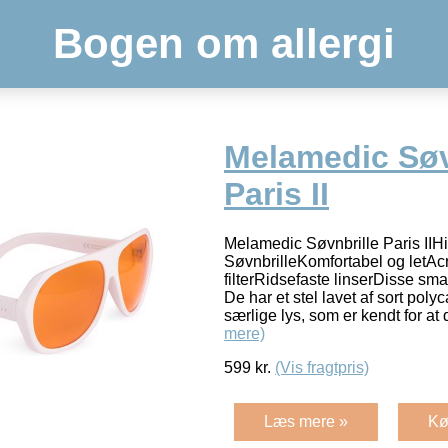
Bogen om allergi
Melamedic Søv
Paris II
Melamedic Søvnbrille Paris IIH
SøvnbrilleKomfortabel og letA
filterRidsefaste linserDisse smart
De har et stel lavet af sort poly
særlige lys, som er kendt for 
mere)
599
kr.
(Vis fragtpris)
Læs mere »
Kø