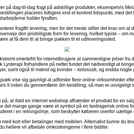
er på dag-til-dag fragt på adskillige produkter, eksempelvis Me
 bestillingen placeres tidligere end et konkret tidspunkt, med det 
arbejderne holder fyraften.
nterer fragtfri levering, men for det meste stiller det krav om at
rveje den prisbilligste form for levering, hvilket typisk – om m
være at få dem til at bringe pakken til et udleveringssted.
ekstremt smertefrit for internetbrugere at sammenligne priser fra 
k Lysterapi forhandlere på nettet fundet det nødvendigt at tvin
yer, samt også til mænd og kvinder – kolossalt, og endda nogle g
gvæk vise sig gavnligt at udforske flere online virksomheder eft
s II inden du gennemfører din bestilling, så man er usvigeligt s
 på, at ifald en internet webshop afhænder et produkt for en sal
e det mange gange være et symbol på en bedragerisk online forr
uderet i en retningslinje, som beskytter køberen overfor uærlige
b med kort eller betalinger med mobilen. Alternativt kunne du br
t du hellere vil afbetale omkostningerne i flere bidder.