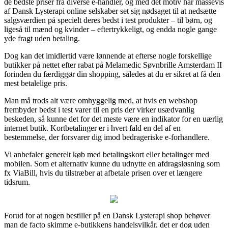
de bedste priser fra diverse e-handler, og med det motiv har massevis
af Dansk Lysterapi online selskaber set sig nødsaget til at nedsætte
salgsværdien på specielt deres bedst i test produkter – til børn, og
ligeså til mænd og kvinder – eftertrykkeligt, og endda nogle gange
yde fragt uden betaling.
Dog kan det imidlertid være lønnende at efterse nogle forskellige
butikker på nettet efter rabat på Melamedic Søvnbrille Amsterdam II
forinden du færdiggør din shopping, således at du er sikret at få den
mest betalelige pris.
Man må trods alt være omhyggelig med, at hvis en webshop
frembyder bedst i test varer til en pris der virker usædvanlig
beskeden, så kunne det for det meste være en indikator for en uærlig
internet butik. Kortbetalinger er i hvert fald en del af en
bestemmelse, der forsvarer dig imod bedrageriske e-forhandlere.
Vi anbefaler generelt køb med betalingskort eller betalinger med
mobilen. Som et alternativ kunne du udnytte en afdragsløsning som
fx ViaBill, hvis du tilstræber at afbetale prisen over et længere
tidsrum.
Forud for at nogen bestiller på en Dansk Lysterapi shop behøver
man de facto skimme e-butikkens handelsvilkår, det er dog uden