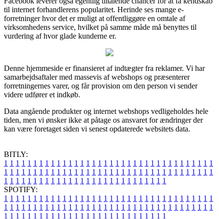
Facebook leverer også egentlig tiltalende chancer for at få kendskab
til internet forhandlerens popularitet. Herinde ses mange e-
forretninger hvor det er muligt at offentliggøre en omtale af
virksomhedens service, hvilket på samme måde må benyttes til
vurdering af hvor glade kunderne er.
Denne hjemmeside er finansieret af indtægter fra reklamer. Vi har
samarbejdsaftaler med massevis af webshops og præsenterer
forretningernes varer, og får provision om den person vi sender
videre udfører et indkøb.
Data angående produkter og internet webshops vedligeholdes hele
tiden, men vi ønsker ikke at påtage os ansvaret for ændringer der
kan være foretaget siden vi senest opdaterede websitets data.
BITLY:
1
1
1
1
1
1
1
1
1
1
1
1
1
1
1
1
1
1
1
1
1
1
1
1
1
1
1
1
1
1
1
1
1
1
1
1
1
1
1
1
1
1
1
1
1
1
1
1
1
1
1
1
1
1
1
1
1
1
1
1
1
1
1
1
1
1
1
1
1
1
1
1
1
1
1
1
1
1
1
1
1
1
1
1
1
1
1
1
1
1
1
1
1
1
1
1
1
1
1
1
SPOTIFY:
1
1
1
1
1
1
1
1
1
1
1
1
1
1
1
1
1
1
1
1
1
1
1
1
1
1
1
1
1
1
1
1
1
1
1
1
1
1
1
1
1
1
1
1
1
1
1
1
1
1
1
1
1
1
1
1
1
1
1
1
1
1
1
1
1
1
1
1
1
1
1
1
1
1
1
1
1
1
1
1
1
1
1
1
1
1
1
1
1
1
1
1
1
1
1
1
1
1
1
1