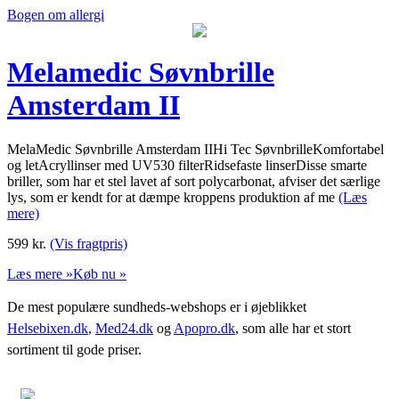
Bogen om allergi
Melamedic Søvnbrille
Amsterdam II
MelaMedic Søvnbrille Amsterdam IIHi Tec SøvnbrilleKomfortabel
og letAcryllinser med UV530 filterRidsefaste linserDisse smarte
briller, som har et stel lavet af sort polycarbonat, afviser det særlige
lys, som er kendt for at dæmpe kroppens produktion af me
(Læs
mere)
599
kr.
(Vis fragtpris)
Læs mere »
Køb nu »
De mest populære sundheds-webshops er i øjeblikket
Helsebixen.dk
,
Med24.dk
og
Apopro.dk
, som alle har et stort
sortiment til gode priser.