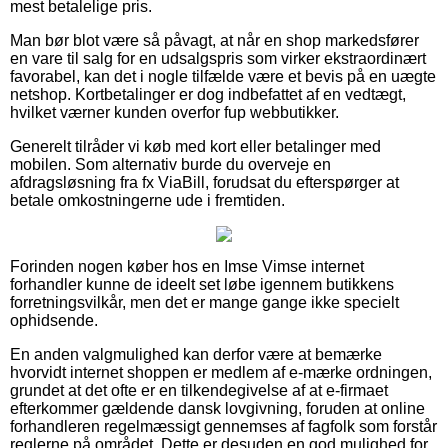
mest betalelige pris.
Man bør blot være så påvagt, at når en shop markedsfører
en vare til salg for en udsalgspris som virker ekstraordinært
favorabel, kan det i nogle tilfælde være et bevis på en uægte
netshop. Kortbetalinger er dog indbefattet af en vedtægt,
hvilket værner kunden overfor fup webbutikker.
Generelt tilråder vi køb med kort eller betalinger med
mobilen. Som alternativ burde du overveje en
afdragsløsning fra fx ViaBill, forudsat du efterspørger at
betale omkostningerne ude i fremtiden.
Forinden nogen køber hos en Imse Vimse internet
forhandler kunne de ideelt set løbe igennem butikkens
forretningsvilkår, men det er mange gange ikke specielt
ophidsende.
En anden valgmulighed kan derfor være at bemærke
hvorvidt internet shoppen er medlem af e-mærke ordningen,
grundet at det ofte er en tilkendegivelse af at e-firmaet
efterkommer gældende dansk lovgivning, foruden at online
forhandleren regelmæssigt gennemses af fagfolk som forstår
reglerne på området. Dette er desuden en god mulighed for