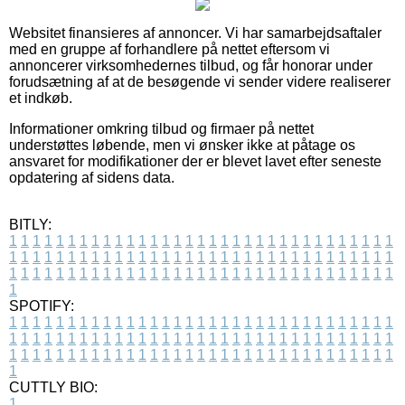
Websitet finansieres af annoncer. Vi har samarbejdsaftaler
med en gruppe af forhandlere på nettet eftersom vi
annoncerer virksomhedernes tilbud, og får honorar under
forudsætning af at de besøgende vi sender videre realiserer
et indkøb.
Informationer omkring tilbud og firmaer på nettet
understøttes løbende, men vi ønsker ikke at påtage os
ansvaret for modifikationer der er blevet lavet efter seneste
opdatering af sidens data.
BITLY:
1
1
1
1
1
1
1
1
1
1
1
1
1
1
1
1
1
1
1
1
1
1
1
1
1
1
1
1
1
1
1
1
1
1
1
1
1
1
1
1
1
1
1
1
1
1
1
1
1
1
1
1
1
1
1
1
1
1
1
1
1
1
1
1
1
1
1
1
1
1
1
1
1
1
1
1
1
1
1
1
1
1
1
1
1
1
1
1
1
1
1
1
1
1
1
1
1
1
1
1
SPOTIFY:
1
1
1
1
1
1
1
1
1
1
1
1
1
1
1
1
1
1
1
1
1
1
1
1
1
1
1
1
1
1
1
1
1
1
1
1
1
1
1
1
1
1
1
1
1
1
1
1
1
1
1
1
1
1
1
1
1
1
1
1
1
1
1
1
1
1
1
1
1
1
1
1
1
1
1
1
1
1
1
1
1
1
1
1
1
1
1
1
1
1
1
1
1
1
1
1
1
1
1
1
CUTTLY BIO:
1