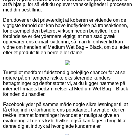
at få hjælp, for så vidt du oplever vanskeligheder i processen
med din bestilling.
Derudover er det prisværdigt at køberen er vidende om de
vigtigste forhold der kan have indflydelse på transaktionen,
for eksempel den bytteret virksomheden benytter. I den
forbindelse er det ydermere vigtigt, at man stadigvæk
opbevarer ens e-mail kvittering, så man til enhver tid kan
vidne om handlen af Medium Wet Bag – Black, om du leder
efter et produkt til en herre eller dame.
Trustpilot medfører fuldstændig belejlige chancer for at se
nøjere på en længere række eksisterende kunders
betragtninger og derfor støtter vi, at du kigger nærmere på
internet firmaets bedømmelser af Medium Wet Bag – Black
forinden du handler.
Facebook yder på samme måde nogle sikre løsninger til at
få et kig ind i e-forhandlerens popularitet. I øvrigt er der en
række internet forretninger hvor det er muligt at give en
evaluering af deres køb, hvilket også kan tages i brug til at
danne dig et indtryk af hvor glade kunderne er.