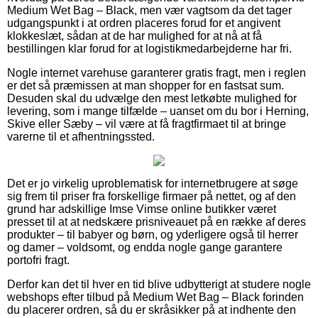
Medium Wet Bag – Black, men vær vagtsom da det tager
udgangspunkt i at ordren placeres forud for et angivent
klokkeslæt, sådan at de har mulighed for at nå at få
bestillingen klar forud for at logistikmedarbejderne har fri.
Nogle internet varehuse garanterer gratis fragt, men i reglen
er det så præmissen at man shopper for en fastsat sum.
Desuden skal du udvælge den mest letkøbte mulighed for
levering, som i mange tilfælde – uanset om du bor i Herning,
Skive eller Sæby – vil være at få fragtfirmaet til at bringe
varerne til et afhentningssted.
Det er jo virkelig uproblematisk for internetbrugere at søge
sig frem til priser fra forskellige firmaer på nettet, og af den
grund har adskillige Imse Vimse online butikker været
presset til at at nedskære prisniveauet på en række af deres
produkter – til babyer og børn, og yderligere også til herrer
og damer – voldsomt, og endda nogle gange garantere
portofri fragt.
Derfor kan det til hver en tid blive udbytterigt at studere nogle
webshops efter tilbud på Medium Wet Bag – Black forinden
du placerer ordren, så du er skråsikker på at indhente den