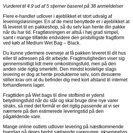
Vurderet til
4.9
ud af 5 stjerner baseret på
38
anmeldelser
Flere e-handler udlover i øjeblikket et stort udvalg af
leveringsløsninger. En af de mest benyttede er i øjeblikket at
få leveret til en pakkeshop, så du selv kan hente din pakke
når du har tid. Fragtløsningen er altså i høj grad simpel,
samt i mange tilfælde endvidere den prisbilligste fragtform
ved køb af Medium Wet Bag – Black.
Du kunne ydermere overveje at få pakken leveret til dit hus
eller til adressen på dit arbejde. Fragtmuligheden viser sig
gennemsnitligt lidt mere omkostningsfuld, men på den
anden side rigtig smertefri. Den mindst kostelige slags
levering er dog at hente produkterne selv, som desværre
stiller krav om at du befinder dig med kort afstand til internet
forhandlerens lager.
Fragttiden på Wet bags til dine stofbind er yderst
betydningsfuld når du står og skal bruge dine nye varer
straks, så med det formål er det rigtig passende at vi ser
nærmere på den estimerede leveringstid på den
pågældende vare.
Mange online outlets udlover levering på næstkommende
hverdag på deres bedst sælgende varenumre, eksempelvis