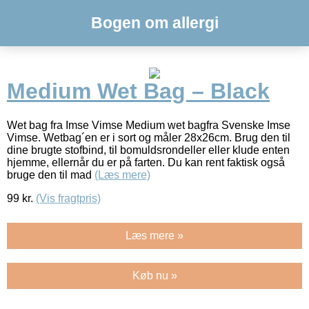
Bogen om allergi
Medium Wet Bag – Black
Wet bag fra Imse Vimse Medium wet bagfra Svenske Imse
Vimse. Wetbag´en er i sort og måler 28x26cm. Brug den til
dine brugte stofbind, til bomuldsrondeller eller klude enten
hjemme, ellernår du er på farten. Du kan rent faktisk også
bruge den til mad
(Læs mere)
99
kr.
(Vis fragtpris)
Læs mere »
Køb nu »