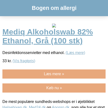
Bogen om allergi
Mediq Alkoholswab 82%
Ethanol, Grå (100 stk)
Desinfektionsservietter med ethanol.
(Læs mere)
33
kr.
(Vis fragtpris)
Læs mere »
Køb nu »
De mest populære sundheds-webshops er i øjeblikket
Helsebixen.dk
,
Med24.dk
og
Apopro.dk
, som alle har et stort