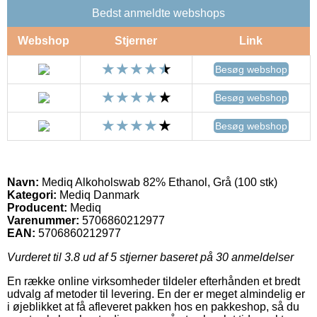
Bedst anmeldte webshops
Webshop
Stjerner
Link
Besøg webshop
Besøg webshop
Besøg webshop
Navn:
Mediq Alkoholswab 82% Ethanol, Grå (100 stk)
Kategori:
Mediq Danmark
Producent:
Mediq
Varenummer:
5706860212977
EAN:
5706860212977
Vurderet til
3.8
ud af 5 stjerner baseret på
30
anmeldelser
En række online virksomheder tildeler efterhånden et bredt
udvalg af metoder til levering. En der er meget almindelig er
i øjeblikket at få afleveret pakken hos en pakkeshop, så du