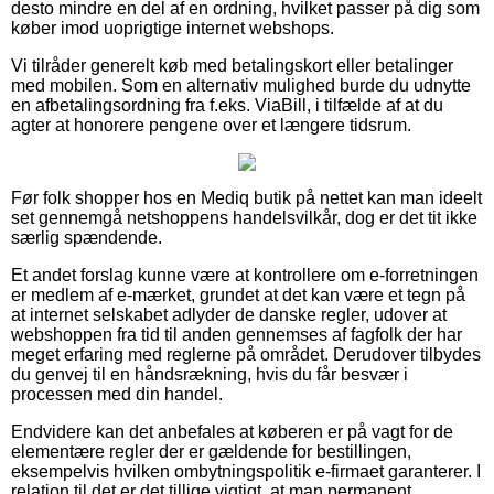
desto mindre en del af en ordning, hvilket passer på dig som
køber imod uoprigtige internet webshops.
Vi tilråder generelt køb med betalingskort eller betalinger
med mobilen. Som en alternativ mulighed burde du udnytte
en afbetalingsordning fra f.eks. ViaBill, i tilfælde af at du
agter at honorere pengene over et længere tidsrum.
Før folk shopper hos en Mediq butik på nettet kan man ideelt
set gennemgå netshoppens handelsvilkår, dog er det tit ikke
særlig spændende.
Et andet forslag kunne være at kontrollere om e-forretningen
er medlem af e-mærket, grundet at det kan være et tegn på
at internet selskabet adlyder de danske regler, udover at
webshoppen fra tid til anden gennemses af fagfolk der har
meget erfaring med reglerne på området. Derudover tilbydes
du genvej til en håndsrækning, hvis du får besvær i
processen med din handel.
Endvidere kan det anbefales at køberen er på vagt for de
elementære regler der er gældende for bestillingen,
eksempelvis hvilken ombytningspolitik e-firmaet garanterer. I
relation til det er det tillige vigtigt, at man permanent