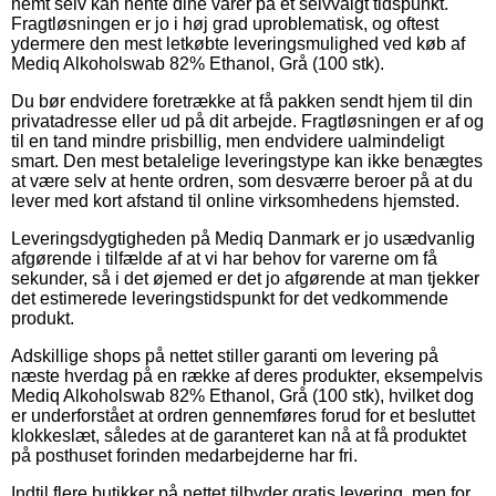
nemt selv kan hente dine varer på et selvvalgt tidspunkt.
Fragtløsningen er jo i høj grad uproblematisk, og oftest
ydermere den mest letkøbte leveringsmulighed ved køb af
Mediq Alkoholswab 82% Ethanol, Grå (100 stk).
Du bør endvidere foretrække at få pakken sendt hjem til din
privatadresse eller ud på dit arbejde. Fragtløsningen er af og
til en tand mindre prisbillig, men endvidere ualmindeligt
smart. Den mest betalelige leveringstype kan ikke benægtes
at være selv at hente ordren, som desværre beroer på at du
lever med kort afstand til online virksomhedens hjemsted.
Leveringsdygtigheden på Mediq Danmark er jo usædvanlig
afgørende i tilfælde af at vi har behov for varerne om få
sekunder, så i det øjemed er det jo afgørende at man tjekker
det estimerede leveringstidspunkt for det vedkommende
produkt.
Adskillige shops på nettet stiller garanti om levering på
næste hverdag på en række af deres produkter, eksempelvis
Mediq Alkoholswab 82% Ethanol, Grå (100 stk), hvilket dog
er underforstået at ordren gennemføres forud for et besluttet
klokkeslæt, således at de garanteret kan nå at få produktet
på posthuset forinden medarbejderne har fri.
Indtil flere butikker på nettet tilbyder gratis levering, men for