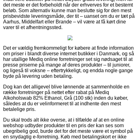
det meste er det forbeholdt når der erhverves for et bestemt
beløb. Som alternativ kunne man beslutte sig for den mest
prisbevidste leveringsmåde, der tit – uanset om du er tæt på
Aarhus, Middelfart eller Brande – vil være at få kørt dine
varer til et afhentningssted.
Det er vældig fremkommeligt for købere at finde information
om priser i blandt diverse internet butikker i Danmark, og så
har utallige Mediq online forretninger set sig nødsaget til at
presse priserne på mange af deres produkter – til juniorer,
og ligeså til voksne – eftertrykkeligt, og endda nogle gange
byde på levering uden betaling.
Dog kan det alligevel blive lønnende at sammenholde en
række forretninger på nettet efter rabat på Mediq
Alkoholswab 82% Ethanol, Grå (100 stk) inden du køber,
således at du er velinformeret til at indhente den mest
betalelige pris.
Du skal trods alt ikke overse, at i tilfælde af at en online
webshop udbyder produkter til en pris der kan ses som
ubegribelig god, burde det for det meste være et symbol på
en snydagtig e-forretning. Køb med betalingskort er ikke