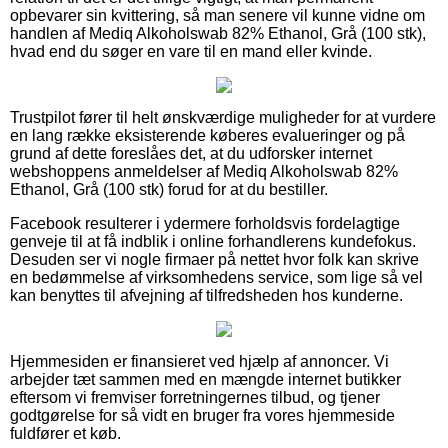
opbevarer sin kvittering, så man senere vil kunne vidne om
handlen af Mediq Alkoholswab 82% Ethanol, Grå (100 stk),
hvad end du søger en vare til en mand eller kvinde.
Trustpilot fører til helt ønskværdige muligheder for at vurdere
en lang række eksisterende køberes evalueringer og på
grund af dette foreslåes det, at du udforsker internet
webshoppens anmeldelser af Mediq Alkoholswab 82%
Ethanol, Grå (100 stk) forud for at du bestiller.
Facebook resulterer i ydermere forholdsvis fordelagtige
genveje til at få indblik i online forhandlerens kundefokus.
Desuden ser vi nogle firmaer på nettet hvor folk kan skrive
en bedømmelse af virksomhedens service, som lige så vel
kan benyttes til afvejning af tilfredsheden hos kunderne.
Hjemmesiden er finansieret ved hjælp af annoncer. Vi
arbejder tæt sammen med en mængde internet butikker
eftersom vi fremviser forretningernes tilbud, og tjener
godtgørelse for så vidt en bruger fra vores hjemmeside
fuldfører et køb.