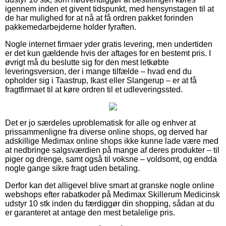
igennem inden et givent tidspunkt, med hensynstagen til at
de har mulighed for at nå at få ordren pakket forinden
pakkemedarbejderne holder fyraften.
Nogle internet firmaer yder gratis levering, men undertiden
er det kun gældende hvis der aftages for en bestemt pris. I
øvrigt må du beslutte sig for den mest letkøbte
leveringsversion, der i mange tilfælde – hvad end du
opholder sig i Taastrup, Ikast eller Slangerup – er at få
fragtfirmaet til at køre ordren til et udleveringssted.
Det er jo særdeles uproblematisk for alle og enhver at
prissammenligne fra diverse online shops, og derved har
adskillige Medimax online shops ikke kunne lade være med
at nedbringe salgsværdien på mange af deres produkter – til
piger og drenge, samt også til voksne – voldsomt, og endda
nogle gange sikre fragt uden betaling.
Derfor kan det alligevel blive smart at granske nogle online
webshops efter rabatkoder på Medimax Skillerum Medicinsk
udstyr 10 stk inden du færdiggør din shopping, sådan at du
er garanteret at antage den mest betalelige pris.