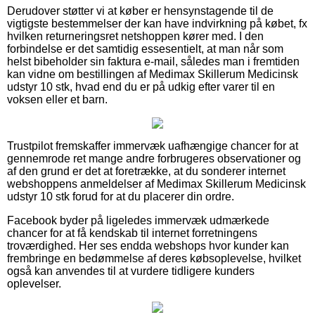
Derudover støtter vi at køber er hensynstagende til de
vigtigste bestemmelser der kan have indvirkning på købet, fx
hvilken returneringsret netshoppen kører med. I den
forbindelse er det samtidig essesentielt, at man når som
helst bibeholder sin faktura e-mail, således man i fremtiden
kan vidne om bestillingen af Medimax Skillerum Medicinsk
udstyr 10 stk, hvad end du er på udkig efter varer til en
voksen eller et barn.
Trustpilot fremskaffer immervæk uafhængige chancer for at
gennemrode ret mange andre forbrugeres observationer og
af den grund er det at foretrække, at du sonderer internet
webshoppens anmeldelser af Medimax Skillerum Medicinsk
udstyr 10 stk forud for at du placerer din ordre.
Facebook byder på ligeledes immervæk udmærkede
chancer for at få kendskab til internet forretningens
troværdighed. Her ses endda webshops hvor kunder kan
frembringe en bedømmelse af deres købsoplevelse, hvilket
også kan anvendes til at vurdere tidligere kunders
oplevelser.