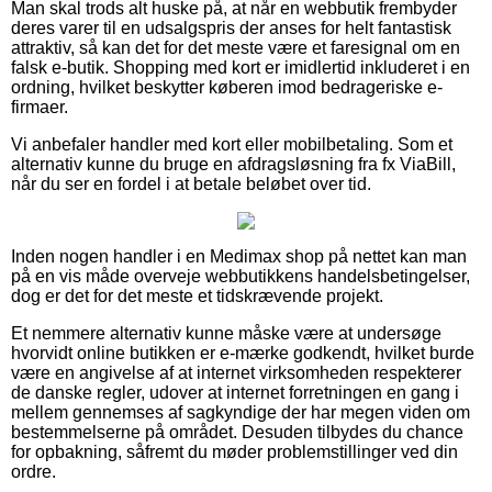
Man skal trods alt huske på, at når en webbutik frembyder
deres varer til en udsalgspris der anses for helt fantastisk
attraktiv, så kan det for det meste være et faresignal om en
falsk e-butik. Shopping med kort er imidlertid inkluderet i en
ordning, hvilket beskytter køberen imod bedrageriske e-
firmaer.
Vi anbefaler handler med kort eller mobilbetaling. Som et
alternativ kunne du bruge en afdragsløsning fra fx ViaBill,
når du ser en fordel i at betale beløbet over tid.
Inden nogen handler i en Medimax shop på nettet kan man
på en vis måde overveje webbutikkens handelsbetingelser,
dog er det for det meste et tidskrævende projekt.
Et nemmere alternativ kunne måske være at undersøge
hvorvidt online butikken er e-mærke godkendt, hvilket burde
være en angivelse af at internet virksomheden respekterer
de danske regler, udover at internet forretningen en gang i
mellem gennemses af sagkyndige der har megen viden om
bestemmelserne på området. Desuden tilbydes du chance
for opbakning, såfremt du møder problemstillinger ved din
ordre.