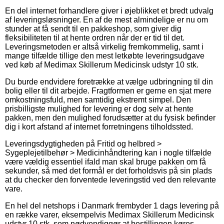
En del internet forhandlere giver i øjeblikket et bredt udvalg
af leveringsløsninger. En af de mest almindelige er nu om
stunder at få sendt til en pakkeshop, som giver dig
fleksibiliteten til at hente ordren når der er tid til det.
Leveringsmetoden er altså virkelig fremkommelig, samt i
mange tilfælde tillige den mest letkøbte leveringsudgave
ved køb af Medimax Skillerum Medicinsk udstyr 10 stk.
Du burde endvidere foretrække at vælge udbringning til din
bolig eller til dit arbejde. Fragtformen er gerne en sjat mere
omkostningsfuld, men samtidig ekstremt simpel. Den
prisbilligste mulighed for levering er dog selv at hente
pakken, men den mulighed forudsætter at du fysisk befinder
dig i kort afstand af internet forretningens tilholdssted.
Leveringsdygtigheden på Fritid og helbred >
Sygeplejetilbehør > Medicinhåndtering kan i nogle tilfælde
være vældig essentiel ifald man skal bruge pakken om få
sekunder, så med det formål er det forholdsvis på sin plads
at du checker den forventede leveringstid ved den relevante
vare.
En hel del netshops i Danmark frembyder 1 dags levering på
en række varer, eksempelvis Medimax Skillerum Medicinsk
udstyr 10 stk, som nødvendiggør at bestillingen køres