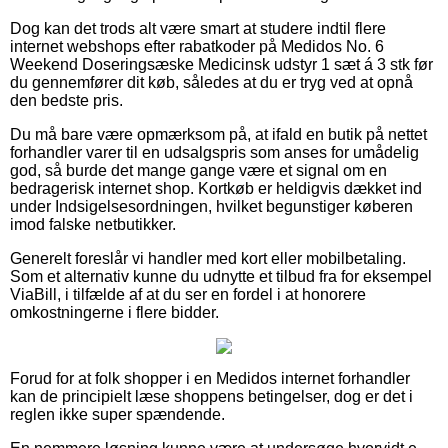
Dog kan det trods alt være smart at studere indtil flere
internet webshops efter rabatkoder på Medidos No. 6
Weekend Doseringsæske Medicinsk udstyr 1 sæt á 3 stk før
du gennemfører dit køb, således at du er tryg ved at opnå
den bedste pris.
Du må bare være opmærksom på, at ifald en butik på nettet
forhandler varer til en udsalgspris som anses for umådelig
god, så burde det mange gange være et signal om en
bedragerisk internet shop. Kortkøb er heldigvis dækket ind
under Indsigelsesordningen, hvilket begunstiger køberen
imod falske netbutikker.
Generelt foreslår vi handler med kort eller mobilbetaling.
Som et alternativ kunne du udnytte et tilbud fra for eksempel
ViaBill, i tilfælde af at du ser en fordel i at honorere
omkostningerne i flere bidder.
Forud for at folk shopper i en Medidos internet forhandler
kan de principielt læse shoppens betingelser, dog er det i
reglen ikke super spændende.