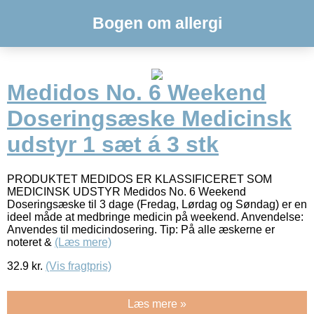
Bogen om allergi
Medidos No. 6 Weekend
Doseringsæske Medicinsk
udstyr 1 sæt á 3 stk
PRODUKTET MEDIDOS ER KLASSIFICERET SOM
MEDICINSK UDSTYR Medidos No. 6 Weekend
Doseringsæske til 3 dage (Fredag, Lørdag og Søndag) er en
ideel måde at medbringe medicin på weekend. Anvendelse:
Anvendes til medicindosering. Tip: På alle æskerne er
noteret &
(Læs mere)
32.9
kr.
(Vis fragtpris)
Læs mere »