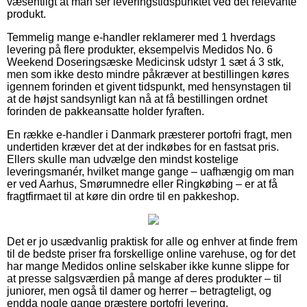
væsentligt at man ser leveringstidspunktet ved det relevante
produkt.
Temmelig mange e-handler reklamerer med 1 hverdags
levering på flere produkter, eksempelvis Medidos No. 6
Weekend Doseringsæske Medicinsk udstyr 1 sæt á 3 stk,
men som ikke desto mindre påkræver at bestillingen køres
igennem forinden et givent tidspunkt, med hensynstagen til
at de højst sandsynligt kan nå at få bestillingen ordnet
forinden de pakkeansatte holder fyraften.
En række e-handler i Danmark præsterer portofri fragt, men
undertiden kræver det at der indkøbes for en fastsat pris.
Ellers skulle man udvælge den mindst kostelige
leveringsmanér, hvilket mange gange – uafhængig om man
er ved Aarhus, Smørumnedre eller Ringkøbing – er at få
fragtfirmaet til at køre din ordre til en pakkeshop.
Det er jo usædvanlig praktisk for alle og enhver at finde frem
til de bedste priser fra forskellige online varehuse, og for det
har mange Medidos online selskaber ikke kunne slippe for
at presse salgsværdien på mange af deres produkter – til
juniorer, men også til damer og herrer – betragteligt, og
endda nogle gange præstere portofri levering.