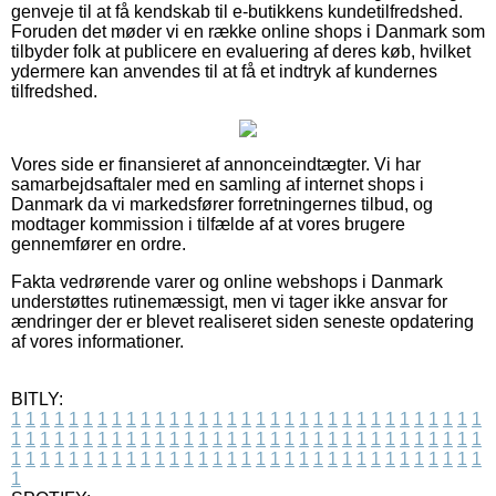
genveje til at få kendskab til e-butikkens kundetilfredshed.
Foruden det møder vi en række online shops i Danmark som
tilbyder folk at publicere en evaluering af deres køb, hvilket
ydermere kan anvendes til at få et indtryk af kundernes
tilfredshed.
Vores side er finansieret af annonceindtægter. Vi har
samarbejdsaftaler med en samling af internet shops i
Danmark da vi markedsfører forretningernes tilbud, og
modtager kommission i tilfælde af at vores brugere
gennemfører en ordre.
Fakta vedrørende varer og online webshops i Danmark
understøttes rutinemæssigt, men vi tager ikke ansvar for
ændringer der er blevet realiseret siden seneste opdatering
af vores informationer.
BITLY:
1
1
1
1
1
1
1
1
1
1
1
1
1
1
1
1
1
1
1
1
1
1
1
1
1
1
1
1
1
1
1
1
1
1
1
1
1
1
1
1
1
1
1
1
1
1
1
1
1
1
1
1
1
1
1
1
1
1
1
1
1
1
1
1
1
1
1
1
1
1
1
1
1
1
1
1
1
1
1
1
1
1
1
1
1
1
1
1
1
1
1
1
1
1
1
1
1
1
1
1