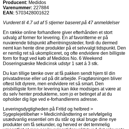
Producent:
Medidos
Varenummer:
227884
EAN:
5703428001622
Vurderet til
4.7
ud af 5 stjerner baseret på
47
anmeldelser
En række online forhandlere giver efterhånden et stort
udvalg af former for levering. En af favoritterne er på
nuværende tidspunkt afhentningssteder, fordi du dermed
nemt kan hente dine produkter på et selvvalgt tidspunkt. Den
er nemlig ret så ukompliceret, og ofte endvidere den billigste
form for fragt ved køb af Medidos No. 6 Weekend
Doseringsæske Medicinsk udstyr 1 sæt á 3 stk.
Du kan tillige tænke over at få pakken sendt hjem til din
privatadresse eller ud på dit arbejde. Fragtløsningen bliver
oftest lidt dyrere, men endvidere ret så smart. Den
prisbilligste form for levering kan ikke modsiges at være at
du selv henter produkterne, som jo er betinget af at du
opholder dig lige ved e-forhandlerens adresse.
Leveringsdygtigheden på Fritid og helbred >
Sygeplejetilbehør > Medicinhåndtering er selvfølgelig
usædvanlig essentiel om du står og skal bruge dine nye
produkter om få sekunder, og herved er det temmelig