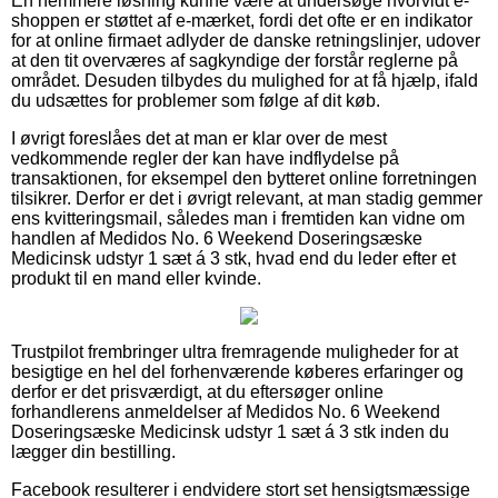
En nemmere løsning kunne være at undersøge hvorvidt e-
shoppen er støttet af e-mærket, fordi det ofte er en indikator
for at online firmaet adlyder de danske retningslinjer, udover
at den tit overværes af sagkyndige der forstår reglerne på
området. Desuden tilbydes du mulighed for at få hjælp, ifald
du udsættes for problemer som følge af dit køb.
I øvrigt foreslåes det at man er klar over de mest
vedkommende regler der kan have indflydelse på
transaktionen, for eksempel den bytteret online forretningen
tilsikrer. Derfor er det i øvrigt relevant, at man stadig gemmer
ens kvitteringsmail, således man i fremtiden kan vidne om
handlen af Medidos No. 6 Weekend Doseringsæske
Medicinsk udstyr 1 sæt á 3 stk, hvad end du leder efter et
produkt til en mand eller kvinde.
Trustpilot frembringer ultra fremragende muligheder for at
besigtige en hel del forhenværende køberes erfaringer og
derfor er det prisværdigt, at du eftersøger online
forhandlerens anmeldelser af Medidos No. 6 Weekend
Doseringsæske Medicinsk udstyr 1 sæt á 3 stk inden du
lægger din bestilling.
Facebook resulterer i endvidere stort set hensigtsmæssige