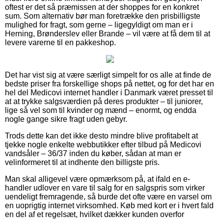
oftest er det så præmissen at der shoppes for en konkret
sum. Som alternativ bør man foretrække den prisbilligste
mulighed for fragt, som gerne – ligegyldigt om man er i
Herning, Brønderslev eller Brande – vil være at få dem til at
levere varerne til en pakkeshop.
Det har vist sig at være særligt simpelt for os alle at finde de
bedste priser fra forskellige shops på nettet, og for det har en
hel del Medicovi internet handler i Danmark været presset til
at at trykke salgsværdien på deres produkter – til juniorer,
lige så vel som til kvinder og mænd – enormt, og endda
nogle gange sikre fragt uden gebyr.
Trods dette kan det ikke desto mindre blive profitabelt at
tjekke nogle enkelte webbutikker efter tilbud på Medicovi
vandsåler – 36/37 inden du køber, sådan at man er
velinformeret til at indhente den billigste pris.
Man skal alligevel være opmærksom på, at ifald en e-
handler udlover en vare til salg for en salgspris som virker
uendeligt fremragende, så burde det ofte være en varsel om
en uoprigtig internet virksomhed. Køb med kort er i hvert fald
en del af et regelsæt, hvilket dækker kunden overfor