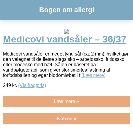
Bogen om allergi
Medicovi vandsåler – 36/37
Medicovi vandsåler er meget tynd sål (ca. 2 mm), hvilket gør
den velegnet til de fleste slags sko – arbejdssko, fritidssko
eller modesko med hæl. Sålen er baseret på
vandbølgeterapi, som giver stor smerteaflastning af
forfodsballen og øger blodomløbet i f
(Læs mere)
249
kr.
(Vis fragtpris)
Læs mere »
Køb nu »