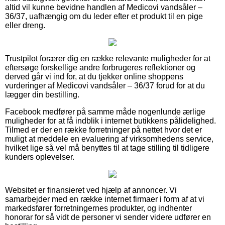
altid vil kunne bevidne handlen af Medicovi vandsåler –
36/37, uafhængig om du leder efter et produkt til en pige
eller dreng.
Trustpilot forærer dig en række relevante muligheder for at
eftersøge forskellige andre forbrugeres reflektioner og
derved går vi ind for, at du tjekker online shoppens
vurderinger af Medicovi vandsåler – 36/37 forud for at du
lægger din bestilling.
Facebook medfører på samme måde nogenlunde ærlige
muligheder for at få indblik i internet butikkens pålidelighed.
Tilmed er der en række forretninger på nettet hvor det er
muligt at meddele en evaluering af virksomhedens service,
hvilket lige så vel må benyttes til at tage stilling til tidligere
kunders oplevelser.
Websitet er finansieret ved hjælp af annoncer. Vi
samarbejder med en række internet firmaer i form af at vi
markedsfører forretningernes produkter, og indhenter
honorar for så vidt de personer vi sender videre udfører en