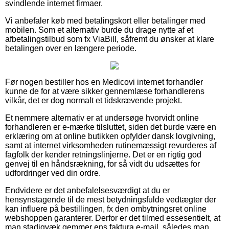
svindlende internet firmaer.
Vi anbefaler køb med betalingskort eller betalinger med
mobilen. Som et alternativ burde du drage nytte af et
afbetalingstilbud som fx ViaBill, såfremt du ønsker at klare
betalingen over en længere periode.
Før nogen bestiller hos en Medicovi internet forhandler
kunne de for at være sikker gennemlæse forhandlerens
vilkår, det er dog normalt et tidskrævende projekt.
Et nemmere alternativ er at undersøge hvorvidt online
forhandleren er e-mærke tilsluttet, siden det burde være en
erklæring om at online butikken opfylder dansk lovgivning,
samt at internet virksomheden rutinemæssigt revurderes af
fagfolk der kender retningslinjerne. Det er en rigtig god
genvej til en håndsrækning, for så vidt du udsættes for
udfordringer ved din ordre.
Endvidere er det anbefalelsesværdigt at du er
hensynstagende til de mest betydningsfulde vedtægter der
kan influere på bestillingen, fx den ombytningsret online
webshoppen garanterer. Derfor er det tilmed essesentielt, at
man stadigvæk gemmer ens faktura e-mail, således man