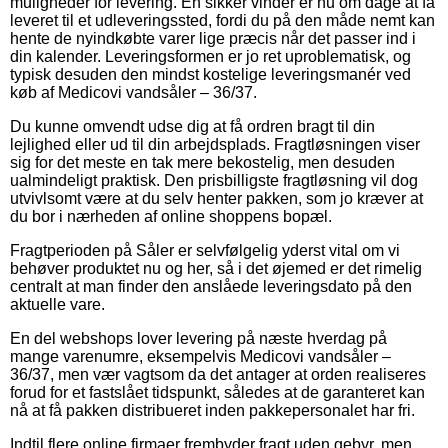
muligheder for levering. En sikker vinder er nu om dage at få
leveret til et udleveringssted, fordi du på den måde nemt kan
hente de nyindkøbte varer lige præcis når det passer ind i
din kalender. Leveringsformen er jo ret uproblematisk, og
typisk desuden den mindst kostelige leveringsmanér ved
køb af Medicovi vandsåler – 36/37.
Du kunne omvendt udse dig at få ordren bragt til din
lejlighed eller ud til din arbejdsplads. Fragtløsningen viser
sig for det meste en tak mere bekostelig, men desuden
ualmindeligt praktisk. Den prisbilligste fragtløsning vil dog
utvivlsomt være at du selv henter pakken, som jo kræver at
du bor i nærheden af online shoppens bopæl.
Fragtperioden på Såler er selvfølgelig yderst vital om vi
behøver produktet nu og her, så i det øjemed er det rimelig
centralt at man finder den anslåede leveringsdato på den
aktuelle vare.
En del webshops lover levering på næste hverdag på
mange varenumre, eksempelvis Medicovi vandsåler –
36/37, men vær vagtsom da det antager at orden realiseres
forud for et fastslået tidspunkt, således at de garanteret kan
nå at få pakken distribueret inden pakkepersonalet har fri.
Indtil flere online firmaer frembyder fragt uden gebyr, men