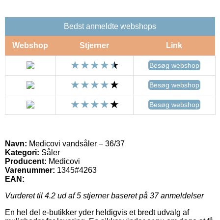
Bedst anmeldte webshops
Webshop
Stjerner
Link
Besøg webshop
Besøg webshop
Besøg webshop
Navn:
Medicovi vandsåler – 36/37
Kategori:
Såler
Producent:
Medicovi
Varenummer:
1345#4263
EAN:
Vurderet til
4.2
ud af 5 stjerner baseret på
37
anmeldelser
En hel del e-butikker yder heldigvis et bredt udvalg af