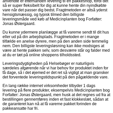
anvendte er efterhånden levering til en pakkeshop, fordi det
så er super fleksibelt for dig at kunne hente din nyindkøbte
vare når det passer dig bedst. Fragtmetoden er altså yderst
hensigtsmæssig, og typisk tilmed den billigste
leveringsmåde ved køb af Medicinplanten bog Forfatter:
Jonas Østergaard.
Du kunne ydermere planlægge at få varerne sendt til dit hus
eller ud på din arbejdsplads. Fragtmetoden er i mange
tilfælde en anelse dyrere, men på den anden side temmelig
nem. Den billigste leveringsløsning kan ikke modsiges at
være at hente pakken selv, som desværre står og falder med
at du er tæt på online shoppens tilholdssted.
Leveringsdygtigheden på Helsebøger er naturligvis
særdeles afgørende når vi har behov for produktet inden for
få dage, så i det øjemed er det ret så vigtigt at man gransker
det forventede leveringstidspunkt på den pågældende vare.
En lang række internet virksomheder tilbyder 1 dags
levering på flere produkter, eksempelvis Medicinplanten bog
Forfatter: Jonas Østergaard, men husk at det regnes ud fra at
bestillingen gennemføres inden et fast klokkeslæt, sådan at
de garanteret kan nå at få varerne pakket forinden de
pakkeansatte har fri.