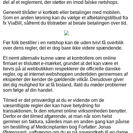
del af et reglement, der støtter en imod falske netshops.
Generelt tilråder vi kortkøb eller betalinger med mobilen.
Som en anden løsning kan du vælge et afbetalingstilbud fra
fx ViaBill, såfremt du tilstræber at betale betalingen over tid.
Før folk bestiller i en netshop kan de uden tvivl få overblik
over dens regler, det er dog bare ikke videre spændende.
Et nemt alternativ kunne være at kontrollere om online
firmaet er tilsluttet e-mærket, grundet at det kan være et
bevis på at webbutikken respekterer de officielle danske
regler, og at internet webshoppen undertiden gennemses af
eksperter der kender de gældende vilkår. Derudover giver
det dig mulighed for at få bistand, ifald du møder problemer
som følge af din handel.
Tilmed er det prisværdigt at du er vidende om de
væsentligste regler der kan have betydning for
transaktionen, fx den returret online virksomheden benytter.
Derfor er det tilmed afgørende, at man når som helst
gemmer sin faktura, således man en anden gang kan påvise
sin bestilling af Medicinplanten bog Forfatter: Jonas
Østergaard, uafhængig om du er på gaveindkøb til en dame