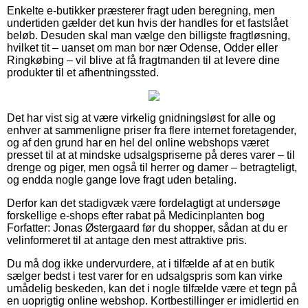
Enkelte e-butikker præsterer fragt uden beregning, men
undertiden gælder det kun hvis der handles for et fastslået
beløb. Desuden skal man vælge den billigste fragtløsning,
hvilket tit – uanset om man bor nær Odense, Odder eller
Ringkøbing – vil blive at få fragtmanden til at levere dine
produkter til et afhentningssted.
Det har vist sig at være virkelig gnidningsløst for alle og
enhver at sammenligne priser fra flere internet foretagender,
og af den grund har en hel del online webshops været
presset til at at mindske udsalgspriserne på deres varer – til
drenge og piger, men også til herrer og damer – betragteligt,
og endda nogle gange love fragt uden betaling.
Derfor kan det stadigvæk være fordelagtigt at undersøge
forskellige e-shops efter rabat på Medicinplanten bog
Forfatter: Jonas Østergaard før du shopper, sådan at du er
velinformeret til at antage den mest attraktive pris.
Du må dog ikke undervurdere, at i tilfælde af at en butik
sælger bedst i test varer for en udsalgspris som kan virke
umådelig beskeden, kan det i nogle tilfælde være et tegn på
en uoprigtig online webshop. Kortbestillinger er imidlertid en