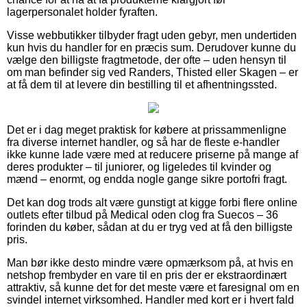
lagerpersonalet holder fyraften.
Visse webbutikker tilbyder fragt uden gebyr, men undertiden
kun hvis du handler for en præcis sum. Derudover kunne du
vælge den billigste fragtmetode, der ofte – uden hensyn til
om man befinder sig ved Randers, Thisted eller Skagen – er
at få dem til at levere din bestilling til et afhentningssted.
Det er i dag meget praktisk for købere at prissammenligne
fra diverse internet handler, og så har de fleste e-handler
ikke kunne lade være med at reducere priserne på mange af
deres produkter – til juniorer, og ligeledes til kvinder og
mænd – enormt, og endda nogle gange sikre portofri fragt.
Det kan dog trods alt være gunstigt at kigge forbi flere online
outlets efter tilbud på Medical oden clog fra Suecos – 36
forinden du køber, sådan at du er tryg ved at få den billigste
pris.
Man bør ikke desto mindre være opmærksom på, at hvis en
netshop frembyder en vare til en pris der er ekstraordinært
attraktiv, så kunne det for det meste være et faresignal om en
svindel internet virksomhed. Handler med kort er i hvert fald