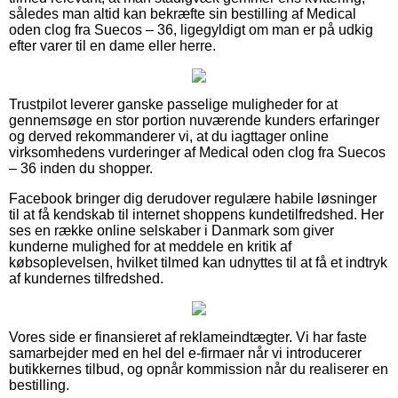
således man altid kan bekræfte sin bestilling af Medical
oden clog fra Suecos – 36, ligegyldigt om man er på udkig
efter varer til en dame eller herre.
Trustpilot leverer ganske passelige muligheder for at
gennemsøge en stor portion nuværende kunders erfaringer
og derved rekommanderer vi, at du iagttager online
virksomhedens vurderinger af Medical oden clog fra Suecos
– 36 inden du shopper.
Facebook bringer dig derudover regulære habile løsninger
til at få kendskab til internet shoppens kundetilfredshed. Her
ses en række online selskaber i Danmark som giver
kunderne mulighed for at meddele en kritik af
købsoplevelsen, hvilket tilmed kan udnyttes til at få et indtryk
af kundernes tilfredshed.
Vores side er finansieret af reklameindtægter. Vi har faste
samarbejder med en hel del e-firmaer når vi introducerer
butikkernes tilbud, og opnår kommission når du realiserer en
bestilling.