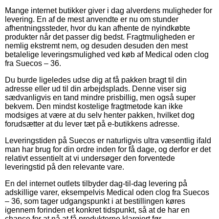
Mange internet butikker giver i dag alverdens muligheder for
levering. En af de mest anvendte er nu om stunder
afhentningssteder, hvor du kan afhente de nyindkøbte
produkter når det passer dig bedst. Fragtmuligheden er
nemlig ekstremt nem, og desuden desuden den mest
betalelige leveringsmulighed ved køb af Medical oden clog
fra Suecos – 36.
Du burde ligeledes udse dig at få pakken bragt til din
adresse eller ud til din arbejdsplads. Denne viser sig
sædvanligvis en tand mindre prisbillig, men også super
bekvem. Den mindst kostelige fragtmetode kan ikke
modsiges at være at du selv henter pakken, hvilket dog
forudsætter at du lever tæt på e-butikkens adresse.
Leveringstiden på Suecos er naturligvis ultra væsentlig ifald
man har brug for din ordre inden for få dage, og derfor er det
relativt essentielt at vi undersøger den forventede
leveringstid på den relevante vare.
En del internet outlets tilbyder dag-til-dag levering på
adskillige varer, eksempelvis Medical oden clog fra Suecos
– 36, som tager udgangspunkt i at bestillingen køres
igennem forinden et konkret tidspunkt, så at de har en
chance for at nå at få produkterne klargjort før