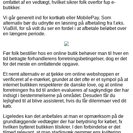
omfattet af en vedtægt, hvilket sikrer folk overfor fup e-
butikker.
Vi går generelt ind for kortkøb eller MobilePay. Som
alternativ bør du udnytte en løsning på afbetaling fra f.eks.
ViaBill, for så vidt du ser en fordel i at afbetale beløbet over
en længere periode.
Før folk bestiller hos en online butik behøver man til hver en
tid betragte forhandlerens forretningsbetingelser, dog er det
for det meste en omfattende opgave.
Et nemt alternativ er at tjekke om online webshoppen er
verificeret af e-mærket, grundet at det ofte er et sympol på at
internet butikken respekterer de danske love, og at online
forretningen fra tid til anden evalueres af sagkyndige der har
indsigt i bestemmelserne på området. Desuden får du
lejlighed til at blive assisteret, hvis du får dilemmaer ved dit
køb.
Ligeledes kan det anbefales at man er opmærksom på de
grundlæggende vedtægter der har betydning for købet, fx
hvilken bytteret butikken tilsikrer. I den forbindelse er det
tilmed relevant, at man stadigvæk gemmer ens kvittering,