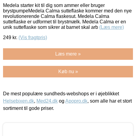
Medela starter kit til dig som ammer eller bruger
brystpumpeMedela Calma sutteflaske kommer med den nye
revolutionerende Calma flaskesut. Medela Calma
sutteflaske er udformet til brystmælk. Medela Calma er en
unik sutteflaske som sikrer at barnet skal arb
(Læs mere)
249
kr.
(Vis fragtpris)
Læs mere »
Køb nu »
De mest populære sundheds-webshops er i øjeblikket
Helsebixen.dk
,
Med24.dk
og
Apopro.dk
, som alle har et stort
sortiment til gode priser.