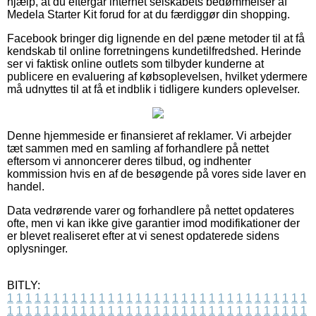
hjælp, at du eftergår internet selskabets bedømmelser af
Medela Starter Kit forud for at du færdiggør din shopping.
Facebook bringer dig lignende en del pæne metoder til at få
kendskab til online forretningens kundetilfredshed. Herinde
ser vi faktisk online outlets som tilbyder kunderne at
publicere en evaluering af købsoplevelsen, hvilket ydermere
må udnyttes til at få et indblik i tidligere kunders oplevelser.
Denne hjemmeside er finansieret af reklamer. Vi arbejder
tæt sammen med en samling af forhandlere på nettet
eftersom vi annoncerer deres tilbud, og indhenter
kommission hvis en af de besøgende på vores side laver en
handel.
Data vedrørende varer og forhandlere på nettet opdateres
ofte, men vi kan ikke give garantier imod modifikationer der
er blevet realiseret efter at vi senest opdaterede sidens
oplysninger.
BITLY:
1
1
1
1
1
1
1
1
1
1
1
1
1
1
1
1
1
1
1
1
1
1
1
1
1
1
1
1
1
1
1
1
1
1
1
1
1
1
1
1
1
1
1
1
1
1
1
1
1
1
1
1
1
1
1
1
1
1
1
1
1
1
1
1
1
1