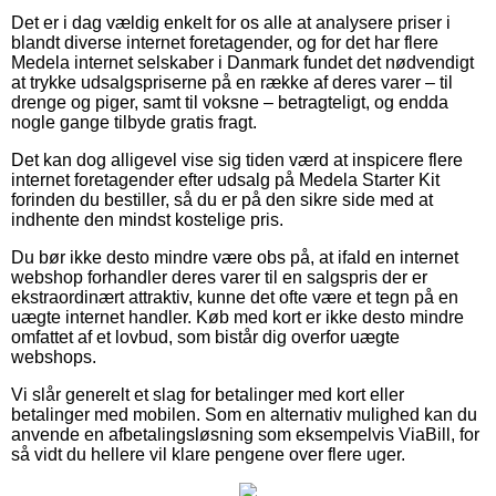
Det er i dag vældig enkelt for os alle at analysere priser i
blandt diverse internet foretagender, og for det har flere
Medela internet selskaber i Danmark fundet det nødvendigt
at trykke udsalgspriserne på en række af deres varer – til
drenge og piger, samt til voksne – betragteligt, og endda
nogle gange tilbyde gratis fragt.
Det kan dog alligevel vise sig tiden værd at inspicere flere
internet foretagender efter udsalg på Medela Starter Kit
forinden du bestiller, så du er på den sikre side med at
indhente den mindst kostelige pris.
Du bør ikke desto mindre være obs på, at ifald en internet
webshop forhandler deres varer til en salgspris der er
ekstraordinært attraktiv, kunne det ofte være et tegn på en
uægte internet handler. Køb med kort er ikke desto mindre
omfattet af et lovbud, som bistår dig overfor uægte
webshops.
Vi slår generelt et slag for betalinger med kort eller
betalinger med mobilen. Som en alternativ mulighed kan du
anvende en afbetalingsløsning som eksempelvis ViaBill, for
så vidt du hellere vil klare pengene over flere uger.