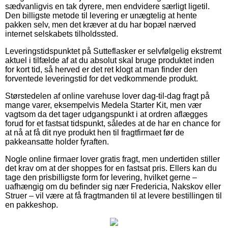
sædvanligvis en tak dyrere, men endvidere særligt ligetil.
Den billigste metode til levering er unægtelig at hente
pakken selv, men det kræver at du har bopæl nærved
internet selskabets tilholdssted.
Leveringstidspunktet på Sutteflasker er selvfølgelig ekstremt
aktuel i tilfælde af at du absolut skal bruge produktet inden
for kort tid, så herved er det ret klogt at man finder den
forventede leveringstid for det vedkommende produkt.
Størstedelen af online varehuse lover dag-til-dag fragt på
mange varer, eksempelvis Medela Starter Kit, men vær
vagtsom da det tager udgangspunkt i at ordren aflægges
forud for et fastsat tidspunkt, således at de har en chance for
at nå at få dit nye produkt hen til fragtfirmaet før de
pakkeansatte holder fyraften.
Nogle online firmaer lover gratis fragt, men undertiden stiller
det krav om at der shoppes for en fastsat pris. Ellers kan du
tage den prisbilligste form for levering, hvilket gerne –
uafhængig om du befinder sig nær Fredericia, Nakskov eller
Struer – vil være at få fragtmanden til at levere bestillingen til
en pakkeshop.