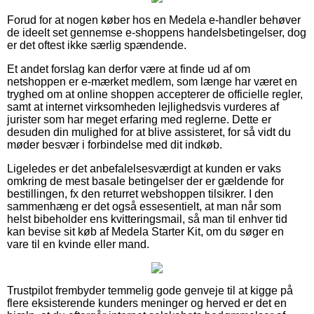
Forud for at nogen køber hos en Medela e-handler behøver
de ideelt set gennemse e-shoppens handelsbetingelser, dog
er det oftest ikke særlig spændende.
Et andet forslag kan derfor være at finde ud af om
netshoppen er e-mærket medlem, som længe har været en
tryghed om at online shoppen accepterer de officielle regler,
samt at internet virksomheden lejlighedsvis vurderes af
jurister som har meget erfaring med reglerne. Dette er
desuden din mulighed for at blive assisteret, for så vidt du
møder besvær i forbindelse med dit indkøb.
Ligeledes er det anbefalelsesværdigt at kunden er vaks
omkring de mest basale betingelser der er gældende for
bestillingen, fx den returret webshoppen tilsikrer. I den
sammenhæng er det også essesentielt, at man når som
helst bibeholder ens kvitteringsmail, så man til enhver tid
kan bevise sit køb af Medela Starter Kit, om du søger en
vare til en kvinde eller mand.
Trustpilot frembyder temmelig gode genveje til at kigge på
flere eksisterende kunders meninger og herved er det en