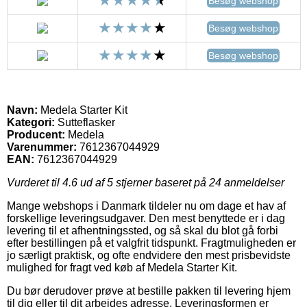
Besøg webshop
Besøg webshop
Besøg webshop
Navn:
Medela Starter Kit
Kategori:
Sutteflasker
Producent:
Medela
Varenummer:
7612367044929
EAN:
7612367044929
Vurderet til
4.6
ud af 5 stjerner baseret på
24
anmeldelser
Mange webshops i Danmark tildeler nu om dage et hav af
forskellige leveringsudgaver. Den mest benyttede er i dag
levering til et afhentningssted, og så skal du blot gå forbi
efter bestillingen på et valgfrit tidspunkt. Fragtmuligheden er
jo særligt praktisk, og ofte endvidere den mest prisbevidste
mulighed for fragt ved køb af Medela Starter Kit.
Du bør derudover prøve at bestille pakken til levering hjem
til dig eller til dit arbejdes adresse. Leveringsformen er