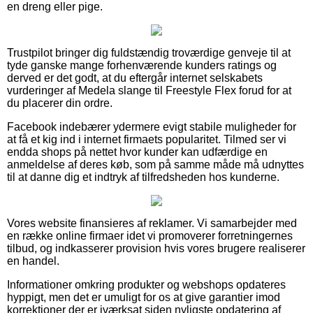
en dreng eller pige.
Trustpilot bringer dig fuldstændig troværdige genveje til at
tyde ganske mange forhenværende kunders ratings og
derved er det godt, at du eftergår internet selskabets
vurderinger af Medela slange til Freestyle Flex forud for at
du placerer din ordre.
Facebook indebærer ydermere evigt stabile muligheder for
at få et kig ind i internet firmaets popularitet. Tilmed ser vi
endda shops på nettet hvor kunder kan udfærdige en
anmeldelse af deres køb, som på samme måde må udnyttes
til at danne dig et indtryk af tilfredsheden hos kunderne.
Vores website finansieres af reklamer. Vi samarbejder med
en række online firmaer idet vi promoverer forretningernes
tilbud, og indkasserer provision hvis vores brugere realiserer
en handel.
Informationer omkring produkter og webshops opdateres
hyppigt, men det er umuligt for os at give garantier imod
korrektioner der er iværksat siden nyligste opdatering af