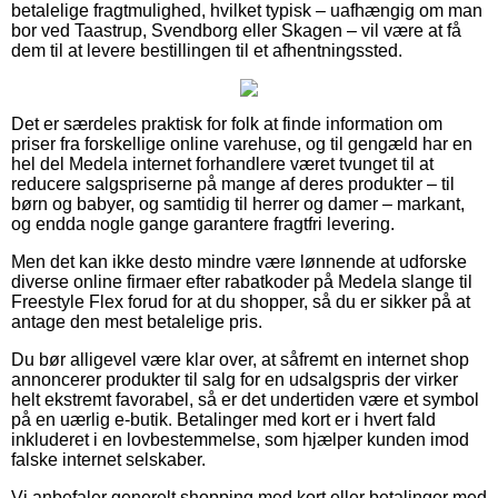
betalelige fragtmulighed, hvilket typisk – uafhængig om man
bor ved Taastrup, Svendborg eller Skagen – vil være at få
dem til at levere bestillingen til et afhentningssted.
Det er særdeles praktisk for folk at finde information om
priser fra forskellige online varehuse, og til gengæld har en
hel del Medela internet forhandlere været tvunget til at
reducere salgspriserne på mange af deres produkter – til
børn og babyer, og samtidig til herrer og damer – markant,
og endda nogle gange garantere fragtfri levering.
Men det kan ikke desto mindre være lønnende at udforske
diverse online firmaer efter rabatkoder på Medela slange til
Freestyle Flex forud for at du shopper, så du er sikker på at
antage den mest betalelige pris.
Du bør alligevel være klar over, at såfremt en internet shop
annoncerer produkter til salg for en udsalgspris der virker
helt ekstremt favorabel, så er det undertiden være et symbol
på en uærlig e-butik. Betalinger med kort er i hvert fald
inkluderet i en lovbestemmelse, som hjælper kunden imod
falske internet selskaber.
Vi anbefaler generelt shopping med kort eller betalinger med