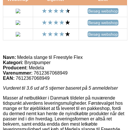
Besøg webshop
Besøg webshop
Besøg webshop
Navn:
Medela slange til Freestyle Flex
Kategori:
Brystpumper
Producent:
Medela
Varenummer:
7612367068949
EAN:
7612367068949
Vurderet til
3.6
ud af 5 stjerner baseret på
5
anmeldelser
Masser af netbutikker i Danmark tildeler på nuværende
tidspunkt alverdens leveringsmuligheder. Førstevalget hos
mange er for øjeblikket at få leveret til en pakkeshop, fordi
du dermed nemt kan hente de nyindkøbte produkter når det
passer ind i din hverdag. Leveringsformen er altså ret
bekvem, samt endda endda den mest letkøbte
leveringsmulighed ved køb af Medela slange til Freestyle