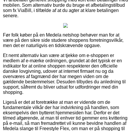
mobilen. Som alternativ burde du bruge et afbetalingstilbud
som fx ViaBill, i tilfælde af at du agter at klare betalingen
senere.
Før folk køber på en Medela netshop behøver man for at
være på den sikre side studere shoppens forretningsvilkår,
men det er naturligvis en tidskrævende opgave.
Et nemt alternativ kan være at tjekke om e-shoppen er
medlem af e-mærke ordningen, grundet at det typisk er en
indikator for at online shoppen respekterer den officielle
danske lovgivning, udover at internet firmaet nu og da
overværes af fagmænd der har megen viden om de
gældende bestemmelser. Desuden tilbydes du anledning til
support, såfremt du bliver udsat for udfordringer med din
shopping.
Ligeså er det at foretrække at man er vidende om de
fundamentale vilkår der har indvirkning på handlen, som
eksempelvis den bytteret hjemmesiden har. Derfor er det
tilmed afgørende, at man til enhver tid gemmer ens kvittering
på e-mail, så man fremadrettet vil kunne bevidne handlen af
Medela slange til Freestyle Flex, om man er på shopping til