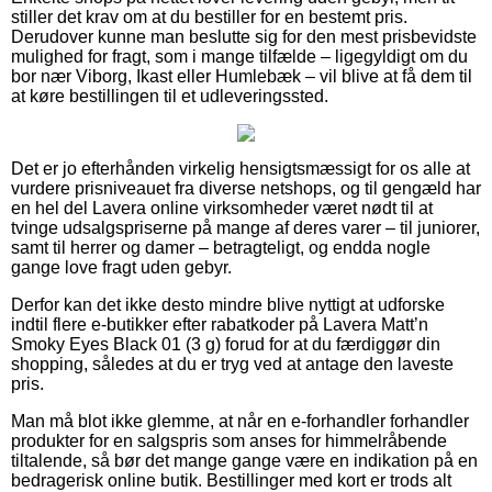
stiller det krav om at du bestiller for en bestemt pris.
Derudover kunne man beslutte sig for den mest prisbevidste
mulighed for fragt, som i mange tilfælde – ligegyldigt om du
bor nær Viborg, Ikast eller Humlebæk – vil blive at få dem til
at køre bestillingen til et udleveringssted.
Det er jo efterhånden virkelig hensigtsmæssigt for os alle at
vurdere prisniveauet fra diverse netshops, og til gengæld har
en hel del Lavera online virksomheder været nødt til at
tvinge udsalgspriserne på mange af deres varer – til juniorer,
samt til herrer og damer – betragteligt, og endda nogle
gange love fragt uden gebyr.
Derfor kan det ikke desto mindre blive nyttigt at udforske
indtil flere e-butikker efter rabatkoder på Lavera Matt’n
Smoky Eyes Black 01 (3 g) forud for at du færdiggør din
shopping, således at du er tryg ved at antage den laveste
pris.
Man må blot ikke glemme, at når en e-forhandler forhandler
produkter for en salgspris som anses for himmelråbende
tiltalende, så bør det mange gange være en indikation på en
bedragerisk online butik. Bestillinger med kort er trods alt