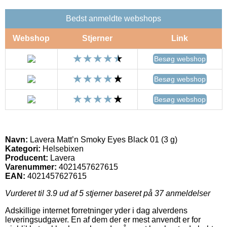
Bedst anmeldte webshops
Webshop
Stjerner
Link
Besøg webshop
Besøg webshop
Besøg webshop
Navn:
Lavera Matt’n Smoky Eyes Black 01 (3 g)
Kategori:
Helsebixen
Producent:
Lavera
Varenummer:
4021457627615
EAN:
4021457627615
Vurderet til
3.9
ud af 5 stjerner baseret på
37
anmeldelser
Adskillige internet forretninger yder i dag alverdens
leveringsudgaver. En af dem der er mest anvendt er for