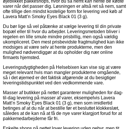
øjeblikket pakkeshops, hvor du så nemt kan hente de købte
varer når det passer dig. Løsningen er altså ret så nem, samt
ofte tillige den mindst kostelige form for levering ved køb af
Lavera Matt’n Smoky Eyes Black 01 (3 g).
Du bør lige så vel påtænke at vælge levering til din private
bopæl eller til hvor du arbejder. Leveringsmetoden bliver i
regelen en lille smule mindre prisbillig, men også vældig
ukompliceret. Den mest prisbevidste fragtmulighed kan ikke
modsiges at være selv at hente produkterne, men den
mulighed nødvendiggør at du opholder dig nær online
firmaets hjemsted.
Leveringsdygtigheden på Helsebixen kan vise sig at være
meget relevant hvis man mangler produkterne omgående,
så i det øjemed er det faktisk afgørende at du besigtiger
leveringstidspunktet ved den vedkommende vare.
Masser af butikker på nettet garanterer muligheden for dag-
til-dag levering på masser af varer, eksempelvis Lavera
Matt’n Smoky Eyes Black 01 (3 g), men som imidlertid
betinges af at du når at bestille før et besluttet klokkeslæt,
således at de kan nå at få de nye varer klargjort forud for at
pakkemedarbejderne får fri.
Enkelte shops på nettet lover levering uden gebyr, men tit