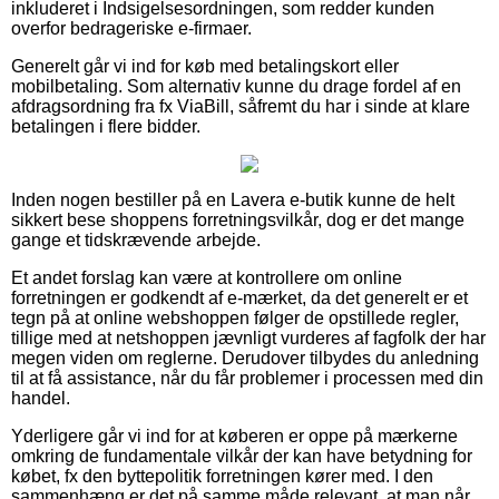
inkluderet i Indsigelsesordningen, som redder kunden
overfor bedrageriske e-firmaer.
Generelt går vi ind for køb med betalingskort eller
mobilbetaling. Som alternativ kunne du drage fordel af en
afdragsordning fra fx ViaBill, såfremt du har i sinde at klare
betalingen i flere bidder.
Inden nogen bestiller på en Lavera e-butik kunne de helt
sikkert bese shoppens forretningsvilkår, dog er det mange
gange et tidskrævende arbejde.
Et andet forslag kan være at kontrollere om online
forretningen er godkendt af e-mærket, da det generelt er et
tegn på at online webshoppen følger de opstillede regler,
tillige med at netshoppen jævnligt vurderes af fagfolk der har
megen viden om reglerne. Derudover tilbydes du anledning
til at få assistance, når du får problemer i processen med din
handel.
Yderligere går vi ind for at køberen er oppe på mærkerne
omkring de fundamentale vilkår der kan have betydning for
købet, fx den byttepolitik forretningen kører med. I den
sammenhæng er det på samme måde relevant, at man når