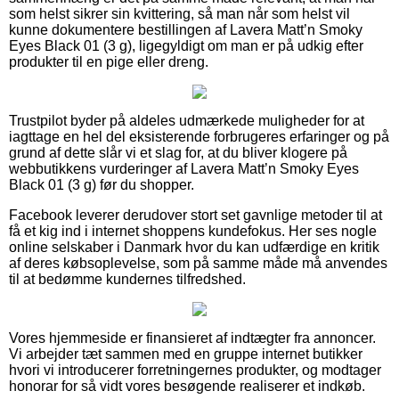
som helst sikrer sin kvittering, så man når som helst vil
kunne dokumentere bestillingen af Lavera Matt’n Smoky
Eyes Black 01 (3 g), ligegyldigt om man er på udkig efter
produkter til en pige eller dreng.
Trustpilot byder på aldeles udmærkede muligheder for at
iagttage en hel del eksisterende forbrugeres erfaringer og på
grund af dette slår vi et slag for, at du bliver klogere på
webbutikkens vurderinger af Lavera Matt’n Smoky Eyes
Black 01 (3 g) før du shopper.
Facebook leverer derudover stort set gavnlige metoder til at
få et kig ind i internet shoppens kundefokus. Her ses nogle
online selskaber i Danmark hvor du kan udfærdige en kritik
af deres købsoplevelse, som på samme måde må anvendes
til at bedømme kundernes tilfredshed.
Vores hjemmeside er finansieret af indtægter fra annoncer.
Vi arbejder tæt sammen med en gruppe internet butikker
hvori vi introducerer forretningernes produkter, og modtager
honorar for så vidt vores besøgende realiserer et indkøb.