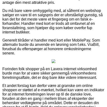
antage den mest attraktive pris.
Du må bare være omhyggelig med, at såfremt en webshop
sælger en vare til en salgspris der er uforståeligt gunstig, så
kan det for det meste være et fingerpeg om en falsk e-
forhandler. Handler med kort er trods alt omfavnet af en
foranstaltning, som hjælper dig som køber overfor fup
internet butikker.
Generelt tilråder vi handler med kort eller MobilePay. Som
alternativ burde du anvende en løsning som f.eks. ViaBill,
forudsat du efterspørger at honorere omkostningerne
senere.
Forinden folk shopper på en Lavera internet virksomhed
burde man for at være sikker gennemgå virksomhedens
forretningsaftale, det er dog bare ikke videre interessant.
Et andet forslag kan derfor være at granske om online
shoppen er støttet af e-mærket, hvilket kan være en indikator
for at internet forretningen lever op til de danske love,
foruden at den en gang i mellem tilses af eksperter der
behersker vedtægterne på området. Dette er desuden din