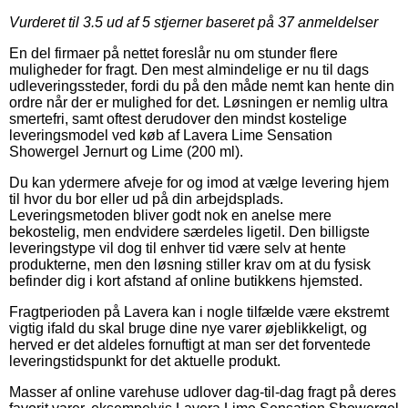
Vurderet til
3.5
ud af 5 stjerner baseret på
37
anmeldelser
En del firmaer på nettet foreslår nu om stunder flere
muligheder for fragt. Den mest almindelige er nu til dags
udleveringssteder, fordi du på den måde nemt kan hente din
ordre når der er mulighed for det. Løsningen er nemlig ultra
smertefri, samt oftest derudover den mindst kostelige
leveringsmodel ved køb af Lavera Lime Sensation
Showergel Jernurt og Lime (200 ml).
Du kan ydermere afveje for og imod at vælge levering hjem
til hvor du bor eller ud på din arbejdsplads.
Leveringsmetoden bliver godt nok en anelse mere
bekostelig, men endvidere særdeles ligetil. Den billigste
leveringstype vil dog til enhver tid være selv at hente
produkterne, men den løsning stiller krav om at du fysisk
befinder dig i kort afstand af online butikkens hjemsted.
Fragtperioden på Lavera kan i nogle tilfælde være ekstremt
vigtig ifald du skal bruge dine nye varer øjeblikkeligt, og
herved er det aldeles fornuftigt at man ser det forventede
leveringstidspunkt for det aktuelle produkt.
Masser af online varehuse udlover dag-til-dag fragt på deres