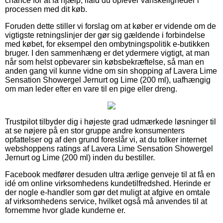
chance for at få hjælp, ifald du oplever vanskeligheder i
processen med dit køb.
Foruden dette stiller vi forslag om at køber er vidende om de
vigtigste retningslinjer der gør sig gældende i forbindelse
med købet, for eksempel den ombytningspolitik e-butikken
bruger. I den sammenhæng er det ydermere vigtigt, at man
når som helst opbevarer sin købsbekræftelse, så man en
anden gang vil kunne vidne om sin shopping af Lavera Lime
Sensation Showergel Jernurt og Lime (200 ml), uafhængig
om man leder efter en vare til en pige eller dreng.
Trustpilot tilbyder dig i højeste grad udmærkede løsninger til
at se nøjere på en stor gruppe andre konsumenters
opfattelser og af den grund foreslår vi, at du tolker internet
webshoppens ratings af Lavera Lime Sensation Showergel
Jernurt og Lime (200 ml) inden du bestiller.
Facebook medfører desuden ultra ærlige genveje til at få en
idé om online virksomhedens kundetilfredshed. Herinde er
der nogle e-handler som gør det muligt at afgive en omtale
af virksomhedens service, hvilket også må anvendes til at
fornemme hvor glade kunderne er.