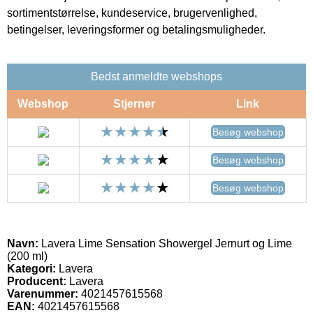
sortimentstørrelse, kundeservice, brugervenlighed,
betingelser, leveringsformer og betalingsmuligheder.
Bedst anmeldte webshops
Webshop
Stjerner
Link
Besøg webshop
Besøg webshop
Besøg webshop
Navn:
Lavera Lime Sensation Showergel Jernurt og Lime
(200 ml)
Kategori:
Lavera
Producent:
Lavera
Varenummer:
4021457615568
EAN:
4021457615568