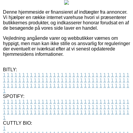
Denne hjemmeside er finansieret af indtægter fra annoncer.
Vi hjælper en række internet varehuse hvori vi præsenterer
butikkernes produkter, og indkasserer honorar forudsat en af
de besøgende på vores side laver en handel.
Vejledning angående varer og webbutikker værnes om
hyppigt, men man kan ikke stille os ansvarlig for reguleringer
der eventuelt er iværksat efter at vi senest opdaterede
hjemmesidens informationer.
BITLY:
1
1
1
1
1
1
1
1
1
1
1
1
1
1
1
1
1
1
1
1
1
1
1
1
1
1
1
1
1
1
1
1
1
1
1
1
1
1
1
1
1
1
1
1
1
1
1
1
1
1
1
1
1
1
1
1
1
1
1
1
1
1
1
1
1
1
1
1
1
1
1
1
1
1
1
1
1
1
1
1
1
1
1
1
1
1
1
1
1
1
1
1
1
1
1
1
1
1
1
1
SPOTIFY:
1
1
1
1
1
1
1
1
1
1
1
1
1
1
1
1
1
1
1
1
1
1
1
1
1
1
1
1
1
1
1
1
1
1
1
1
1
1
1
1
1
1
1
1
1
1
1
1
1
1
1
1
1
1
1
1
1
1
1
1
1
1
1
1
1
1
1
1
1
1
1
1
1
1
1
1
1
1
1
1
1
1
1
1
1
1
1
1
1
1
1
1
1
1
1
1
1
1
1
1
CUTTLY BIO:
1