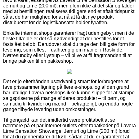
favorit varer, eksempelvis Lavera Lime Sensation Showergel
Jernurt og Lime (200 ml), men glem ikke at det står og falder
med at bestillingen realiseres tidligere end et aftalt tidspunkt,
så at de har mulighed for at nå at få dit nye produkt
distribueret før de logistikansatte holder fyraften.
Enkelte internet shops garanterer fragt uden gebyr, men i de
fleste tilfælde er det så nødvendigt at der bestilles for et
fastslået beløb. Derudover skal du tage den billigste form for
levering, som oftest – uafhængig om man er i Roskilde,
Nørresundby eller Lystrup – vil blive at få fragtmanden til at
bringe pakken til en pakkeshop.
Det er jo efterhånden usædvanlig smart for forbrugerne at
lave prissammenligning på flere e-shops, og af den grund
har utallige Lavera netshops ikke kunne slippe for at stampe
salgspriserne på mange af deres produkter – til børn, og
samtidig til kvinder og mænd – betragteligt, og endda nogle
gange tilbyde levering uden omkostninger.
Til gengæld kan det imidlertid være profitabelt at se
nærmere på et par internet outlets efter rabatkoder på Lavera
Lime Sensation Showergel Jernurt og Lime (200 ml) forud
for at du gennemfører dit køb, sådan at du er garanteret at